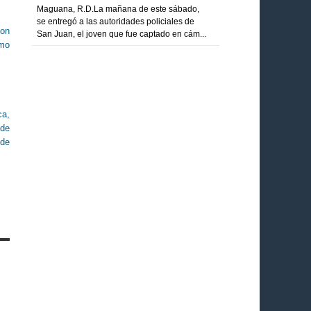
Maguana, R.D.La mañana de este sábado,
se entregó a las autoridades policiales de
con
San Juan, el joven que fue captado en cám...
omo
ca,
 de
 de