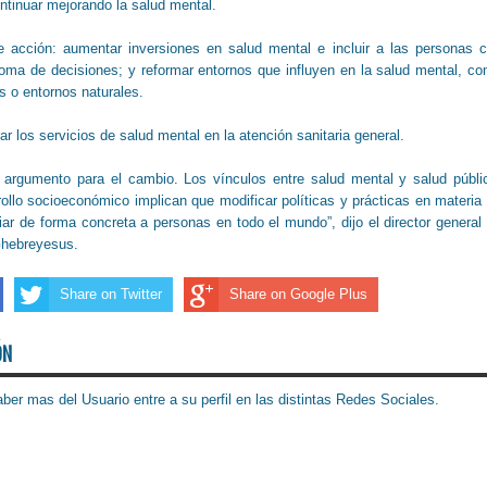
ntinuar mejorando la salud mental.
e acción: aumentar inversiones en salud mental e incluir a las personas 
oma de decisiones; y reformar entornos que influyen en la salud mental, c
os o entornos naturales.
r los servicios de salud mental en la atención sanitaria general.
 argumento para el cambio. Los vínculos entre salud mental y salud públi
llo socioeconómico implican que modificar políticas y prácticas en materia
ar de forma concreta a personas en todo el mundo”, dijo el director general
hebreyesus.
Share on Twitter
Share on Google Plus
ÓN
ber mas del Usuario entre a su perfil en las distintas Redes Sociales.