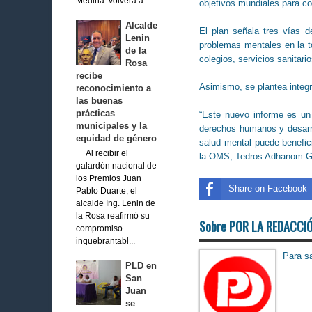
Medina volverá a ...
objetivos mundiales para co
Alcalde
El plan señala tres vías d
Lenin
problemas mentales en la t
de la
colegios, servicios sanitari
Rosa
recibe
Asimismo, se plantea integra
reconocimiento a
las buenas
prácticas
“Este nuevo informe es un
municipales y la
derechos humanos y desarro
equidad de género
salud mental puede benefici
Al recibir el
la OMS, Tedros Adhanom G
galardón nacional de
los Premios Juan
Share on Facebook
Pablo Duarte, el
alcalde Ing. Lenin de
la Rosa reafirmó su
Sobre POR LA REDACCI
compromiso
inquebrantabl...
Para sa
PLD en
San
Juan
se