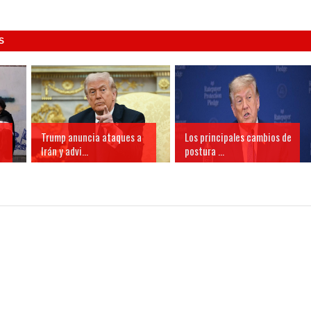
S
Trump anuncia ataques a
Los principales cambios de
Irán y advi...
postura ...