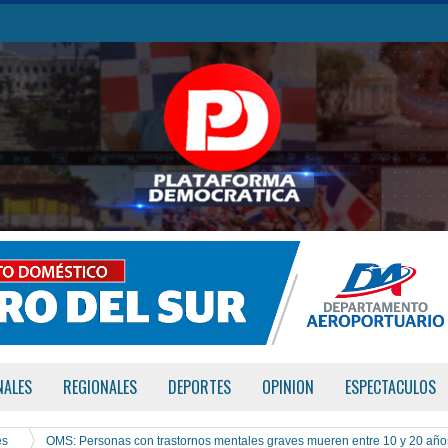
NALES
REGIONALES
DEPORTES
OPINION
ESPECTACULOS
es
OMS: Personas con trastornos mentales graves mueren entre 10 y 20 año