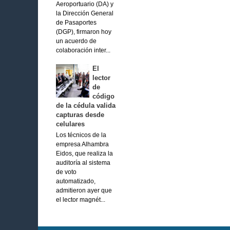
Aeroportuario (DA) y
la Dirección General
de Pasaportes
(DGP), firmaron hoy
un acuerdo de
colaboración inter...
El
lector
de
código
de la cédula valida
capturas desde
celulares
Los técnicos de la
empresa Alhambra
Eidos, que realiza la
auditoría al sistema
de voto
automatizado,
admitieron ayer que
el lector magnét...