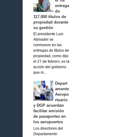
er ha
entrega
do
117,000 títulos de
propiedad durante
su gestión
El presidente Luis
Abinader se
conmueve en las
entregas de títulos de
propiedad, como dijo
el 27 de febrero, es la
acción del gobierno
que m...
Depart
amento
Aeropo
rtuario
y DGP acuerdan
facilitar emisión
de pasaportes en
los aeropuertos
Los directores del
Departamento