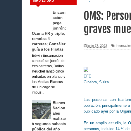
antes
OMS: Perso
Encarn
ación
pega
graves muer
jonrón;
Ozuna HR y triple,
remolca 4
carreras; González
junio 17, 2022
Internacio
guía a los Piratas
Edwin Encarnación
conectó un jonrón de
tres carreras, Dallas
Keuchel lanzó cinco
EFE
entradas en blanco y
Ginebra, Suiza
los Medias Blancas
de Chicago se
impus...
Las personas con trastor
Bienes
población, principalmente a
Nacion
publicado ayer por la Organ
ales
realizar
En un amplio estudio, la O
á segunda subasta
personas, incluido 14 % de 
pública del año