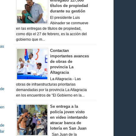
entregado 117,000
títulos de propiedad
durante su gestión
El presidente Luis
Abinader se conmueve
en las entregas de títulos de propiedad,
como dijo el 27 de febrero, es la acción del
gobierno que m...
las
Contactan
importantes avances
de obras de
provincia La
Altagracia
La Altagracia.- Las
obras de infraestructuras prioritarias
 de
demandadas por la provincia La Altagracia
en los encuentros de “El Gobierno en la...
Se entrega a la
ben
policía joven visto
en video intentando
atracar banca de
 de
lotería en San Juan
dar
San Juan de la