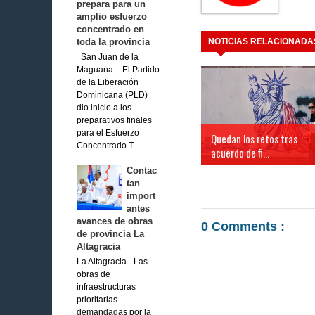
prepara para un
amplio esfuerzo
concentrado en
toda la provincia
NOTICIAS RELACIONADA
San Juan de la
Maguana.– El Partido
de la Liberación
Dominicana (PLD)
dio inicio a los
preparativos finales
para el Esfuerzo
Quedan los retos tras
Concentrado T...
acuerdo de fi...
Contac
tan
import
antes
avances de obras
0 Comments :
de provincia La
Altagracia
La Altagracia.- Las
obras de
infraestructuras
prioritarias
demandadas por la