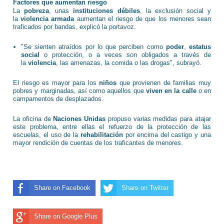
Factores que aumentan riesgo
La
pobreza
, unas
instituciones débiles
, la exclusión social y
la
violencia armada
aumentan el riesgo de que los menores sean
traficados por bandas, explicó la portavoz.
"Se sienten atraídos por lo que perciben como
poder
,
estatus
social
o protección, o a veces son obligados a través de
la
violencia
, las amenazas, la comida o las drogas", subrayó.
El riesgo es mayor para los
niños
que provienen de familias muy
pobres y marginadas, así como aquellos que
viven en la calle
o en
campamentos de desplazados.
La oficina de
Naciones Unidas
propuso varias medidas para atajar
este problema, entre ellas el refuerzo de la protección de las
escuelas, el uso de la
rehabilitación
por encima del castigo y una
mayor rendición de cuentas de los traficantes de menores.
Share on Facebook
Share on Twitter
Share on Google Plus