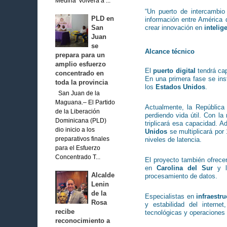
Medina volverá a ...
“Un puerto de intercambio
PLD en
información entre América d
crear innovación en
intelige
San
Juan
se
Alcance técnico
prepara para un
amplio esfuerzo
El
puerto digital
tendrá cap
concentrado en
En una primera fase se inst
toda la provincia
los
Estados Unidos
.
San Juan de la
Maguana.– El Partido
Actualmente, la Repúblic
de la Liberación
perdiendo vida útil. Con l
Dominicana (PLD)
triplicará esa capacidad. 
dio inicio a los
Unidos
se multiplicará por
niveles de latencia.
preparativos finales
para el Esfuerzo
Concentrado T...
El proyecto también ofrece
en
Carolina del Sur
y la
Alcalde
procesamiento de datos.
Lenin
de la
Especialistas en
infraestru
Rosa
y estabilidad del intern
recibe
tecnológicas y operaciones 
reconocimiento a