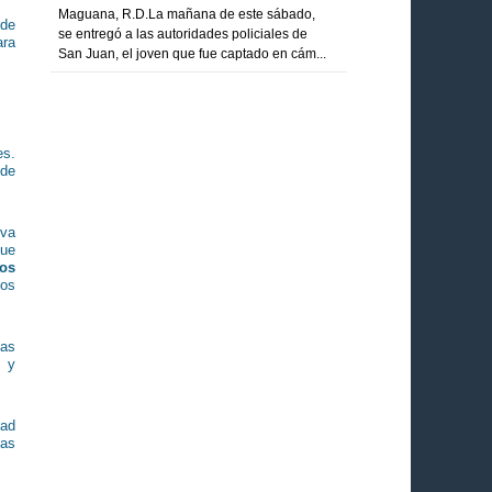
Maguana, R.D.La mañana de este sábado,
 de
se entregó a las autoridades policiales de
ara
San Juan, el joven que fue captado en cám...
es.
 de
 va
que
os
los
das
y
dad
sas