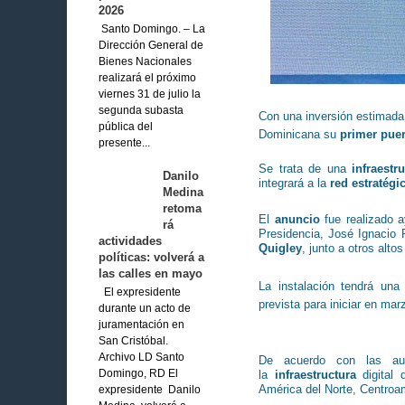
2026
Santo Domingo. – La
Dirección General de
Bienes Nacionales
realizará el próximo
viernes 31 de julio la
segunda subasta
Con una inversión estimada
pública del
Dominicana su
primer puer
presente...
Se trata de una
infraestr
Danilo
integrará a la
red estratégi
Medina
retoma
El
anuncio
fue realizado a
rá
Presidencia, José Ignacio 
actividades
Quigley
, junto a otros alt
políticas: volverá a
las calles en mayo
La instalación tendrá una
El expresidente
prevista para iniciar en ma
durante un acto de
juramentación en
San Cristóbal.
Archivo LD Santo
De acuerdo con las au
la
infraestructura
digital 
Domingo, RD El
América del Norte, Centroa
expresidente Danilo