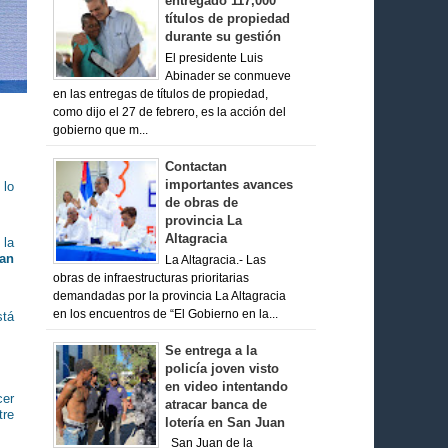
entregado 117,000
títulos de propiedad
durante su gestión
El presidente Luis
Abinader se conmueve
en las entregas de títulos de propiedad,
como dijo el 27 de febrero, es la acción del
gobierno que m...
Contactan
importantes avances
 lo
de obras de
provincia La
Altagracia
 la
ian
La Altagracia.- Las
obras de infraestructuras prioritarias
demandadas por la provincia La Altagracia
en los encuentros de “El Gobierno en la...
stá
Se entrega a la
policía joven visto
en video intentando
cer
atracar banca de
re
lotería en San Juan
San Juan de la