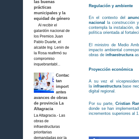
las buenas
Regulación y ambiente
prácticas
municipales y la
En el contexto del
anunc
equidad de género
nacional
la construcción y
Al recibir el
contempla la instalación, 
galardón nacional de
política orientada al fortale
los Premios Juan
Pablo Duarte, el
El ministro de Medio Amb
alcalde Ing. Lenin de
impacto ambiental correspo
la Rosa reafirmó su
obras de
infraestructura
as
compromiso
inquebrantabl...
Proyección económica
Contac
tan
A su vez el vicepreside
la
infraestructura
base nec
import
digital regional.
antes
avances de obras
de provincia La
Por su parte,
Cristian R
donde se han implementad
Altagracia
incrementos superiores al 1
La Altagracia.- Las
obras de
infraestructuras
prioritarias
demandadas por la