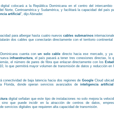
 digital colocará a la República Dominicana en el centro del intercambio
el Norte, Centroamérica y Sudamérica, y facilitará la capacidad del país p
ncia artificial
”, dijo Abinader.
acidad para albergar hasta cuatro nuevos
cables submarinos
internacional
alarán dos cables que conectarán directamente con el territorio continental
a Dominicana cuenta con
un solo cable
directo hacia ese mercado, y ya
a nueva
infraestructura
, el país pasará a tener tres conexiones directas, lo 
Además, el número de pares de fibra que enlazan directamente con los
Estad
 10, lo que permitirá mayor volumen de transmisión de datos y reducción en 
rá conectividad de baja latencia hacia dos regiones de
Google
Cloud ubica
 Florida, donde operan servicios avanzados de
inteligencia artificial
ctura
digital señalan que este tipo de instalaciones no solo mejora la veloci
et, sino que puede incidir en la atracción de centros de datos, empre
de servicios digitales que requieren alta capacidad de transmisión.