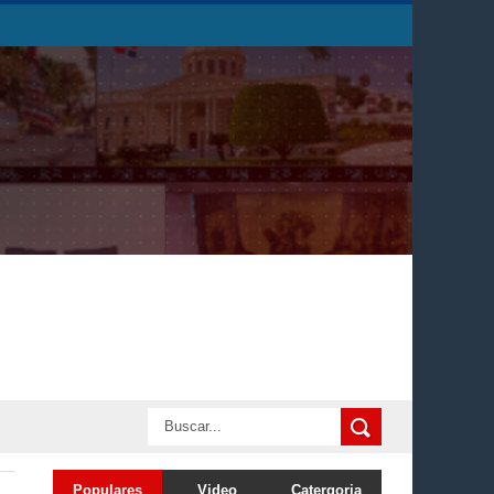
Populares
Video
Catergoria