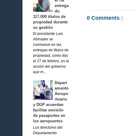
er ha
entrega
do
117,000 títulos de
0 Comments :
propiedad durante
su gestión
El presidente Luis
Abinader se
conmueve en las
entregas de títulos de
propiedad, como dijo
el 27 de febrero, es la
acción del gobierno
que m...
Depart
amento
Aeropo
rtuario
y DGP acuerdan
facilitar emisión
de pasaportes en
los aeropuertos
Los directores del
Departamento