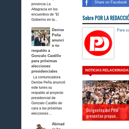
Share on Facebook
provincia La
Altagracia en los
encuentros de “El
Sobre POR LA REDACCI
Gobierno en la...
Denise
Para sa
Peña
anunci
a su
respaldo a
Gonzalo Castillo
para próximas
elecciones
NOTICIAS RELACIONADA
presidenciales
La comunicadora
Denise Peña anunció
este lunes su
respaldo al proyecto
presidencial de
Gonzalo Castillo de
cara a las próximas
Dirigentes del PRM
elecciones ...
presentan propue...
Abinad