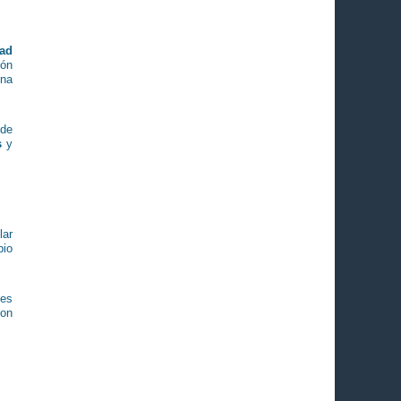
dad
ión
una
 de
s
y
lar
bio
ses
con