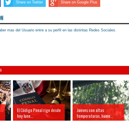
Share on Twitter
Share on Google Plus
ÓN
ber mas del Usuario entre a su perfil en las distintas Redes Sociales.
S
El Código Penal rige desde
Jueves con altas
hoy lune...
temperaturas, hume...