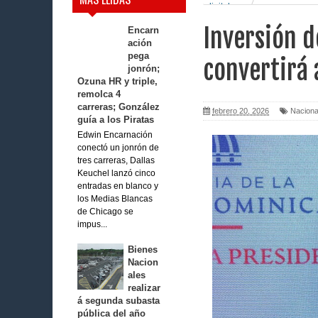
digital
Inversión 
Encarn
ación
pega
convertirá 
jonrón;
Ozuna HR y triple,
remolca 4
carreras; González
febrero 20, 2026
Naciona
guía a los Piratas
Edwin Encarnación
conectó un jonrón de
tres carreras, Dallas
Keuchel lanzó cinco
entradas en blanco y
los Medias Blancas
de Chicago se
impus...
Bienes
Nacion
ales
realizar
á segunda subasta
pública del año