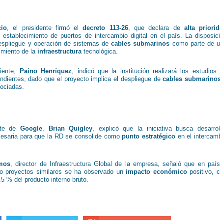
io
, el presidente firmó el
decreto 113-26
, que declara de
alta priori
 establecimiento de puertos de intercambio digital en el país. La disposic
despliegue y operación de sistemas de
cables submarinos
como parte de 
cimiento de la
infraestructura
tecnológica.
iente,
Paíno Henríquez
, indicó que la institución realizará los estudios
ndientes, dado que el proyecto implica el despliegue de
cables submarino
ociadas.
nte de
Google
,
Brian Quigley
, explicó que la iniciativa busca desarrol
esaria para que la RD se consolide como
punto estratégico
en el intercam
amos
, director de Infraestructura Global de la empresa, señaló que en paí
o proyectos similares se ha observado un
impacto económico
positivo, 
.5 % del producto interno bruto.