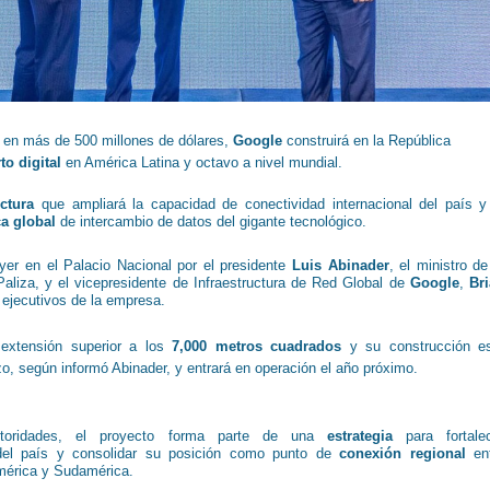
 en más de 500 millones de dólares,
Google
construirá en la República
to digital
en América Latina y octavo a nivel mundial.
uctura
que ampliará la capacidad de conectividad internacional del país y
ca global
de intercambio de datos del gigante tecnológico.
yer en el Palacio Nacional por el presidente
Luis Abinader
, el ministro de
Paliza, y el vicepresidente de Infraestructura de Red Global de
Google
,
Br
os ejecutivos de la empresa.
 extensión superior a los
7,000 metros cuadrados
y su construcción e
rzo, según informó Abinader, y entrará en operación el año próximo.
toridades, el proyecto forma parte de una
estrategia
para fortale
del país y consolidar su posición como punto de
conexión regional
ent
mérica y Sudamérica.