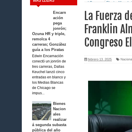
al Congreso Elector Manolo 
La Fuerza d
Encarn
ación
pega
Franklin Al
jonrón;
Ozuna HR y triple,
Congreso El
remolca 4
carreras; González
guía a los Piratas
Edwin Encarnación
febrero 13, 2025
Naciona
conectó un jonrón de
tres carreras, Dallas
Keuchel lanzó cinco
entradas en blanco y
los Medias Blancas
de Chicago se
impus...
Bienes
Nacion
ales
realizar
á segunda subasta
pública del año