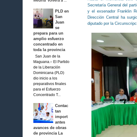
Medina volverá a ...
Secretaría General del part
y el exsenador Franklin R
PLD en
San
Dirección Central ha surg
Juan
diputado por la Circunscripc
se
prepara para un
amplio esfuerzo
concentrado en
toda la provincia
San Juan de la
Maguana.– El Partido
de la Liberación
Dominicana (PLD)
dio inicio a los
preparativos finales
para el Esfuerzo
Concentrado T...
Contac
tan
import
antes
avances de obras
de provincia La