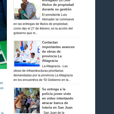
entregado 117,000
títulos de propiedad
durante su gestión
El presidente Luis
Abinader se conmueve
en las entregas de títulos de propiedad,
como dijo el 27 de febrero, es la acción del
gobierno que m...
Contactan
importantes avances
de obras de
provincia La
Altagracia
La Altagracia.- Las
obras de infraestructuras prioritarias
demandadas por la provincia La Altagracia
en los encuentros de “El Gobierno en la...
er,
sus
Se entrega a la
policía joven visto
en video intentando
atracar banca de
lotería en San Juan
 la
San Juan de la