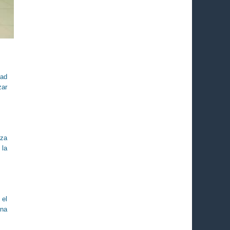
dad
zar
rza
 la
 el
rna