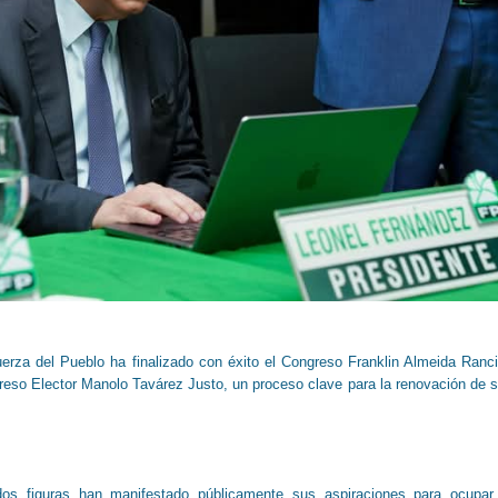
rza del Pueblo ha finalizado con éxito el Congreso Franklin Almeida Ranci
reso Elector Manolo Tavárez Justo, un proceso clave para la renovación de 
os figuras han manifestado públicamente sus aspiraciones para ocupar