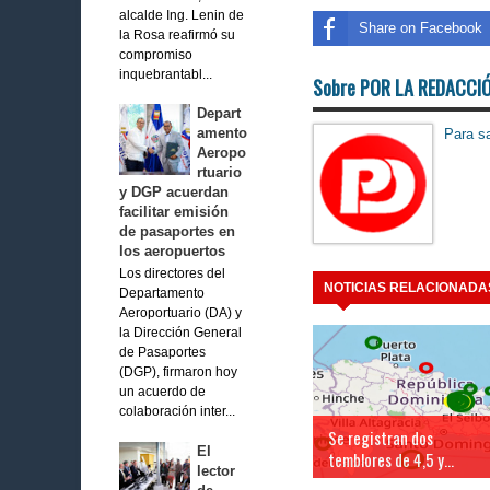
alcalde Ing. Lenin de
Share on Facebook
la Rosa reafirmó su
compromiso
inquebrantabl...
Sobre POR LA REDACCI
Depart
amento
Para sa
Aeropo
rtuario
y DGP acuerdan
facilitar emisión
de pasaportes en
los aeropuertos
Los directores del
NOTICIAS RELACIONADA
Departamento
Aeroportuario (DA) y
la Dirección General
de Pasaportes
(DGP), firmaron hoy
un acuerdo de
colaboración inter...
Se registran dos
El
temblores de 4,5 y...
lector