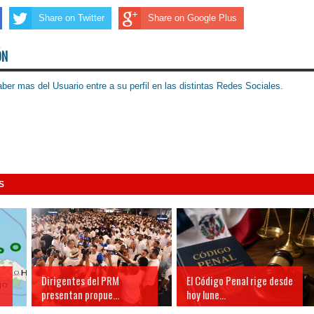
Share on Twitter
Share on Google Plus
ÓN
ber mas del Usuario entre a su perfil en las distintas Redes Sociales.
S
Dirigentes del PRM
El Código Penal rige desde
presentan propue...
hoy lune...