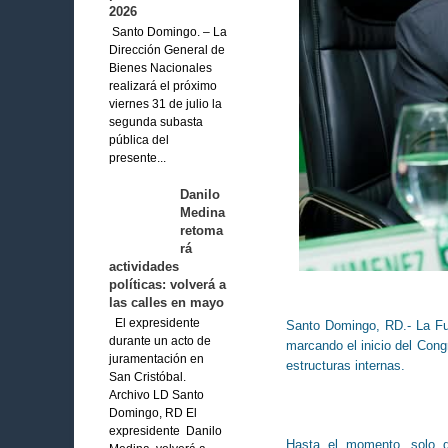
2026
Santo Domingo. – La
Dirección General de
Bienes Nacionales
realizará el próximo
viernes 31 de julio la
segunda subasta
pública del
presente...
Danilo
Medina
retoma
rá
actividades
políticas: volverá a
las calles en mayo
El expresidente
Santo Domingo, RD.- La Fue
durante un acto de
marcando el inicio del Cong
juramentación en
estructuras internas.
San Cristóbal.
Archivo LD Santo
Domingo, RD El
expresidente Danilo
Hasta el momento, solo d