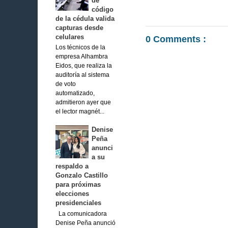
de
código
de la cédula valida
capturas desde
celulares
0 Comments :
Los técnicos de la
empresa Alhambra
Eidos, que realiza la
auditoría al sistema
de voto
automatizado,
admitieron ayer que
el lector magnét...
Denise
Peña
anunci
a su
respaldo a
Gonzalo Castillo
para próximas
elecciones
presidenciales
La comunicadora
Denise Peña anunció