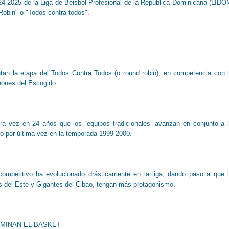
24-2025 de la Liga de Béisbol Profesional de la República Dominicana (LIDO
Robin" o "Todos contra todos".
utan la etapa del Todos Contra Todos (o round robin), en competencia con 
Leones del Escogido.
ra vez en 24 años que los “equipos tradicionales” avanzan en conjunto a 
ió por última vez en la temporada 1999-2000.
ompetitivo ha evolucionado drásticamente en la liga, dando paso a que 
s del Este y Gigantes del Cibao, tengan más protagonismo.
MINAN EL BASKET