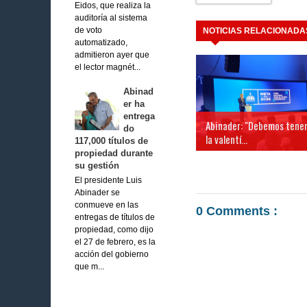
Eidos, que realiza la
auditoría al sistema
de voto
NOTICIAS RELACIONADA
automatizado,
admitieron ayer que
el lector magnét...
Abinad
er ha
entrega
Abinader: "Debemos tene
do
la valentí...
117,000 títulos de
propiedad durante
su gestión
El presidente Luis
Abinader se
conmueve en las
0 Comments :
entregas de títulos de
propiedad, como dijo
el 27 de febrero, es la
acción del gobierno
que m...