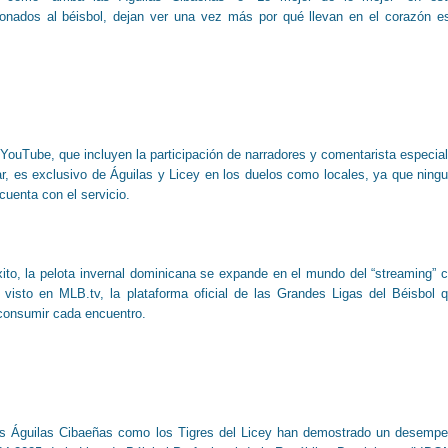
ionados al béisbol, dejan ver una vez más por qué llevan en el corazón e
r YouTube, que incluyen la participación de narradores y comentarista especia
ar, es exclusivo de Águilas y Licey en los duelos como locales, ya que ning
cuenta con el servicio.
xito, la pelota invernal dominicana se expande en el mundo del “streaming” 
 visto en MLB.tv, la plataforma oficial de las Grandes Ligas del Béisbol 
 consumir cada encuentro.
as Águilas Cibaeñas como los Tigres del Licey han demostrado un desemp