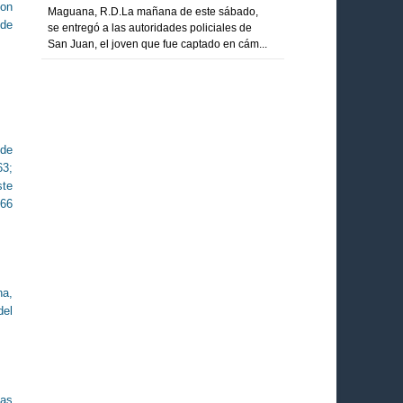
con
Maguana, R.D.La mañana de este sábado,
 de
se entregó a las autoridades policiales de
San Juan, el joven que fue captado en cám...
 de
63;
ste
566
na,
del
tas