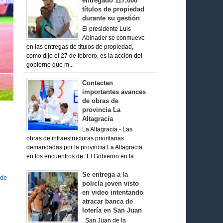
entregado 117,000
títulos de propiedad
durante su gestión
El presidente Luis
Abinader se conmueve
en las entregas de títulos de propiedad,
como dijo el 27 de febrero, es la acción del
gobierno que m...
Contactan
importantes avances
de obras de
provincia La
Altagracia
La Altagracia.- Las
obras de infraestructuras prioritarias
demandadas por la provincia La Altagracia
en los encuentros de “El Gobierno en la...
Se entrega a la
 de
policía joven visto
en video intentando
atracar banca de
lotería en San Juan
San Juan de la