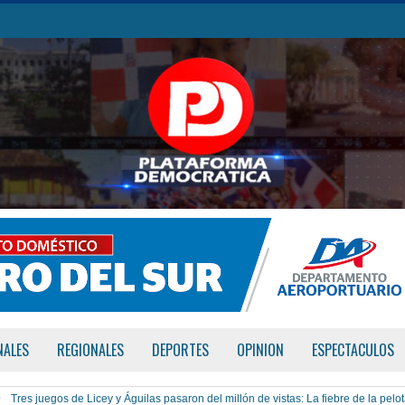
NALES
REGIONALES
DEPORTES
OPINION
ESPECTACULOS
Tres juegos de Licey y Águilas pasaron del millón de vistas: La fiebre de la pelo