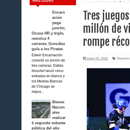
rompe récords en YouTube
Tres juegos
Encarn
ación
pega
millón de vi
jonrón;
Ozuna HR y triple,
rompe réco
remolca 4
carreras; González
guía a los Piratas
Edwin Encarnación
enero 05, 2025
Deportes
conectó un jonrón de
tres carreras, Dallas
Keuchel lanzó cinco
entradas en blanco y
los Medias Blancas
de Chicago se
impus...
Bienes
Nacion
ales
realizar
á segunda subasta
pública del año