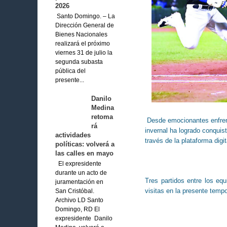
2026
Santo Domingo. – La
Dirección General de
Bienes Nacionales
realizará el próximo
viernes 31 de julio la
segunda subasta
pública del
presente...
Danilo
Medina
retoma
Desde emocionantes enfrent
rá
invernal ha logrado conquis
actividades
través de la plataforma digi
políticas: volverá a
las calles en mayo
El expresidente
durante un acto de
Tres partidos entre los eq
juramentación en
visitas en la presente temp
San Cristóbal.
Archivo LD Santo
Domingo, RD El
expresidente Danilo