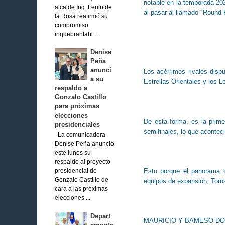
notable en la temporada 20
alcalde Ing. Lenin de
al pasar al llamado "Round 
la Rosa reafirmó su
compromiso
inquebrantabl...
Denise
Peña
anunci
Los acérrimos rivales disp
a su
Estrellas Orientales y los 
respaldo a
Gonzalo Castillo
para próximas
elecciones
De esta forma, es la prime
presidenciales
semifinales, lo que acontec
La comunicadora
Denise Peña anunció
este lunes su
respaldo al proyecto
Esto porque el panorama c
presidencial de
Gonzalo Castillo de
equipos de expansión, Toro
cara a las próximas
elecciones ...
Depart
MAURICIO Y BAMESO DO