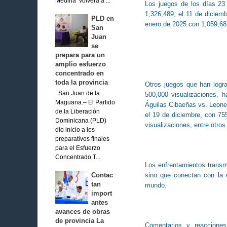
Medina volverá a ...
Los juegos de los días 23
1,326,489; el 11 de diciem
PLD en
enero de 2025 con 1,059,68
San
Juan
se
prepara para un
amplio esfuerzo
concentrado en
toda la provincia
Otros juegos que han logra
San Juan de la
500,000 visualizaciones, 
Maguana.– El Partido
Águilas Cibaeñas vs. Leones
de la Liberación
el 19 de diciembre, con 755
Dominicana (PLD)
visualizaciones, entre otro
dio inicio a los
preparativos finales
para el Esfuerzo
Concentrado T...
Los enfrentamientos transm
sino que conectan con la 
Contac
tan
mundo.
import
antes
avances de obras
de provincia La
Comentarios y reacciones