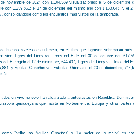
 de noviembre de 2024 con 1,104,589 visualizaciones; el 5 de diciembre 
bre con 1,259,851; el 17 de diciembre del mismo año con 1,133,643 y el 2
7, consolidándose como los encuentros más vistos de la temporada.
do buenos niveles de audiencia, en el filtro que lograsen sobrepasar más
han sido Tigres del Licey vs. Toros del Este del 30 de octubre con 617,5
 del Escogido el 12 de diciembre, 644,407; Tigres del Licey vs. Toros del E
,884; y Águilas Cibaeñas vs. Estrellas Orientales el 20 de diciembre, 744,
s más.
itidos en vivo no solo han alcanzado a entusiastas en República Dominica
diáspora quisqueyana que habita en Norteamérica, Europa y otras partes 
 como “arriba las Águilas Cibaeñas” o “Lo mejor de lo mejor” en es