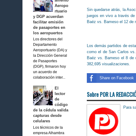
amento
Aeropo
Sin quedarse atrás, la Asoc
rtuario
juegos en vivo a través de 
y DGP acuerdan
Baéz vs. Bameso el 12 de n
facilitar emisión
de pasaportes en
los aeropuertos
Los directores del
Departamento
Los demás partidos de esta 
Aeroportuario (DA) y
como el de San Carlos vs.
la Dirección General
Baéz vs. Bameso el 8 de 
de Pasaportes
382,695 visualizaciones.
(DGP), firmaron hoy
un acuerdo de
Share on Facebook
colaboración inter...
El
Sobre POR LA REDACCI
lector
de
código
Para sa
de la cédula valida
capturas desde
celulares
Los técnicos de la
empresa Alhambra