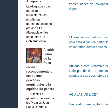
Altagracia
transmisiones de los apas
La Altagracia.- Las
deporte.
obras de
infraestructuras
prioritarias
demandadas por la
provincia La
Altagracia en los
encuentros de “El
El televisar los partidos po
Gobierno en la...
para esta dinámica particul
de los otros cuatro equipos 
Alcalde
Lenin
de la
Rosa
Aunado a este irrebatible é
recibe
cada partido de su jornada
reconocimiento a
permite a sus suscriptores
las buenas
prácticas
municipales y la
equidad de género
Al recibir el
ÁGUILAS VS LICEY
galardón nacional de
los Premios Juan
Hasta el momento, tanto l
Pablo Duarte, el