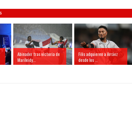
S
r
Abinader tras victoria de
Filis adquieren a Arráez
Marileidy...
desde los ...