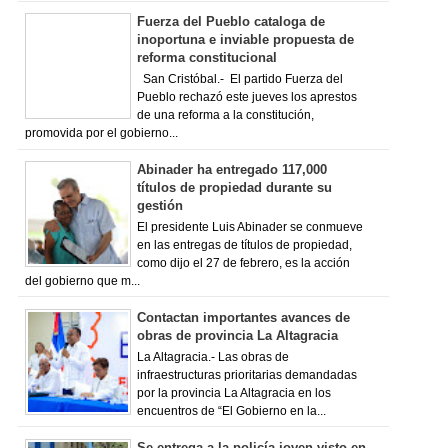
Fuerza del Pueblo cataloga de
inoportuna e inviable propuesta de
reforma constitucional
San Cristóbal.- El partido Fuerza del
Pueblo rechazó este jueves los aprestos
de una reforma a la constitución,
promovida por el gobierno...
Abinader ha entregado 117,000
títulos de propiedad durante su
gestión
El presidente Luis Abinader se conmueve
en las entregas de títulos de propiedad,
como dijo el 27 de febrero, es la acción
del gobierno que m...
Contactan importantes avances de
obras de provincia La Altagracia
La Altagracia.- Las obras de
infraestructuras prioritarias demandadas
por la provincia La Altagracia en los
encuentros de “El Gobierno en la...
Se entrega a la policía joven visto en