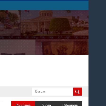
Populares
Video
Catergoria