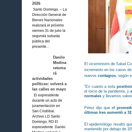
2026
Santo Domingo. – La
Dirección General de
Bienes Nacionales
realizará el próximo
viernes 31 de julio la
segunda subasta
pública del
presente...
Danilo
Medina
El viceministro de Salud Co
retoma
incremento en los casos de
rá
nuevos
contagios
, según e
actividades
políticas: volverá a
“En cuanto a esta
positivi
las calles en mayo
el inicio de la pandemia, y
El expresidente
normales
y llevamos valore
durante un acto de
juramentación en
Pérez dijo que e
l promedi
San Cristóbal.
últimas tres aumentó a 32
Archivo LD Santo
Domingo, RD El
El epidemiólogo resaltó qu
expresidente Danilo
mantenido por debajo de 1