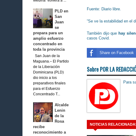
Medina volverá a ...
Fuente: Diario libre.
PLD en
San
“Se ve la estabilidad en e
Juan
se
prepara para un
También dijo que
hay sile
casos Covid.
amplio esfuerzo
concentrado en
toda la provincia
Share on Facebook
San Juan de la
Maguana.– El Partido
de la Liberación
Sobre POR LA REDACCI
Dominicana (PLD)
dio inicio a los
Para sa
preparativos finales
para el Esfuerzo
Concentrado T...
Alcalde
Lenin
de la
Rosa
NOTICIAS RELACIONADA
recibe
reconocimiento a