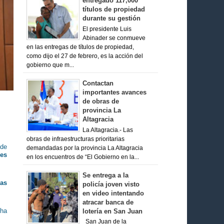
entregado 117,000
títulos de propiedad
durante su gestión
El presidente Luis
Abinader se conmueve
en las entregas de títulos de propiedad,
como dijo el 27 de febrero, es la acción del
gobierno que m...
Contactan
importantes avances
de obras de
provincia La
Altagracia
La Altagracia.- Las
obras de infraestructuras prioritarias
sde
demandadas por la provincia La Altagracia
res
en los encuentros de “El Gobierno en la...
Se entrega a la
las
policía joven visto
en video intentando
atracar banca de
 ha
lotería en San Juan
San Juan de la