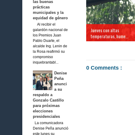
las buenas
prácticas
municipales y la
equidad de género
Al recibir el
Jueves con altas
galardón nacional de
temperaturas, hume...
los Premios Juan
Pablo Duarte, el
alcalde Ing. Lenin de
la Rosa reafirmó su
compromiso
inquebrantabl...
0 Comments :
Denise
Peña
anunci
a su
respaldo a
Gonzalo Castillo
para próximas
elecciones
presidenciales
La comunicadora
Denise Peña anunció
este lunes su