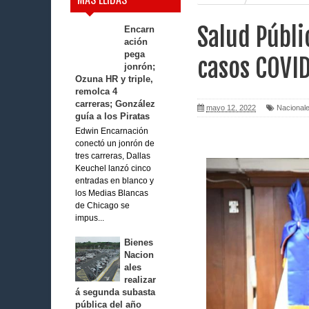
Salud Públi
Encarn
ación
pega
casos COVID
jonrón;
Ozuna HR y triple,
remolca 4
carreras; González
mayo 12, 2022
Nacional
guía a los Piratas
Edwin Encarnación
conectó un jonrón de
tres carreras, Dallas
Keuchel lanzó cinco
entradas en blanco y
los Medias Blancas
de Chicago se
impus...
Bienes
Nacion
ales
realizar
á segunda subasta
pública del año