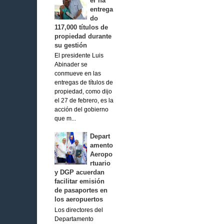
er ha
entrega
do
117,000 títulos de
propiedad durante
su gestión
El presidente Luis
Abinader se
conmueve en las
entregas de títulos de
propiedad, como dijo
el 27 de febrero, es la
acción del gobierno
que m...
Depart
amento
Aeropo
rtuario
y DGP acuerdan
facilitar emisión
de pasaportes en
los aeropuertos
Los directores del
Departamento