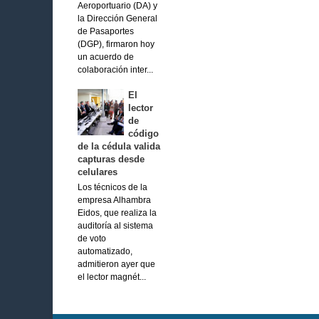
Aeroportuario (DA) y
la Dirección General
de Pasaportes
(DGP), firmaron hoy
un acuerdo de
colaboración inter...
El
lector
de
código
de la cédula valida
capturas desde
celulares
Los técnicos de la
empresa Alhambra
Eidos, que realiza la
auditoría al sistema
de voto
automatizado,
admitieron ayer que
el lector magnét...