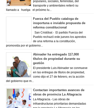
populares, sociales, feministas, del
transporte y ambientales reiteró su
llamado a huelga el próximo lu...
Fuerza del Pueblo cataloga de
inoportuna e inviable propuesta de
reforma constitucional
San Cristóbal.- El partido Fuerza del
Pueblo rechazó este jueves los aprestos
de una reforma a la constitución,
promovida por el gobierno...
Abinader ha entregado 117,000
títulos de propiedad durante su
gestión
El presidente Luis Abinader se conmueve
en las entregas de títulos de propiedad,
como dijo el 27 de febrero, es la acción
del gobierno que m...
Contactan importantes avances de
obras de provincia La Altagracia
La Altagracia.- Las obras de
infraestructuras prioritarias demandadas