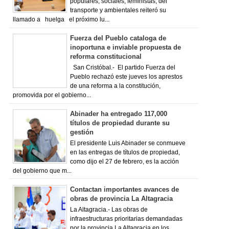
populares, sociales, feministas, del
transporte y ambientales reiteró su
llamado a huelga el próximo lu...
Fuerza del Pueblo cataloga de
inoportuna e inviable propuesta de
reforma constitucional
San Cristóbal.- El partido Fuerza del
Pueblo rechazó este jueves los aprestos
de una reforma a la constitución,
promovida por el gobierno...
Abinader ha entregado 117,000
títulos de propiedad durante su
gestión
El presidente Luis Abinader se conmueve
en las entregas de títulos de propiedad,
como dijo el 27 de febrero, es la acción
del gobierno que m...
Contactan importantes avances de
obras de provincia La Altagracia
La Altagracia.- Las obras de
infraestructuras prioritarias demandadas
por la provincia La Altagracia en los