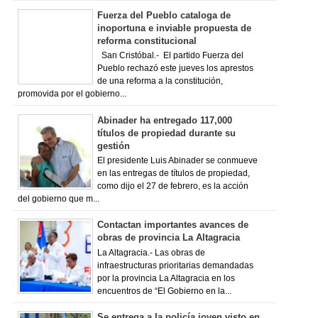
Fuerza del Pueblo cataloga de
inoportuna e inviable propuesta de
reforma constitucional
San Cristóbal.- El partido Fuerza del
Pueblo rechazó este jueves los aprestos
de una reforma a la constitución,
promovida por el gobierno...
Abinader ha entregado 117,000
títulos de propiedad durante su
gestión
El presidente Luis Abinader se conmueve
en las entregas de títulos de propiedad,
como dijo el 27 de febrero, es la acción
del gobierno que m...
Contactan importantes avances de
obras de provincia La Altagracia
La Altagracia.- Las obras de
infraestructuras prioritarias demandadas
por la provincia La Altagracia en los
encuentros de “El Gobierno en la...
Se entrega a la policía joven visto en