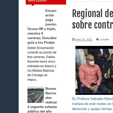
Regional de
Encarn
ación
pega
sobre cont
jonrón;
Ozuna HR y triple,
remolca 4
carreras; González
junio 16, 2021
Locales
guía a los Piratas
Edwin Encarnación
conectó un jonrón de
tres carreras, Dallas
Keuchel lanzó cinco
entradas en blanco y
los Medias Blancas
de Chicago se
impus...
Bienes
Nacion
ales
EL Profesor Salvador Ramón 
realizar
mañana de este martes en lo
á segunda subasta
denuncias y quejas hechas p
pública del año