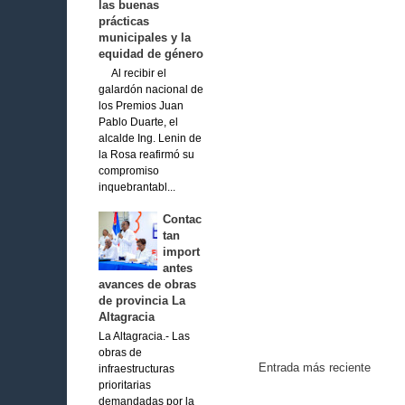
las buenas
prácticas
municipales y la
equidad de género
Al recibir el
galardón nacional de
los Premios Juan
Pablo Duarte, el
alcalde Ing. Lenin de
la Rosa reafirmó su
compromiso
inquebrantabl...
Contac
tan
import
antes
avances de obras
de provincia La
Altagracia
La Altagracia.- Las
obras de
Entrada más reciente
infraestructuras
prioritarias
demandadas por la