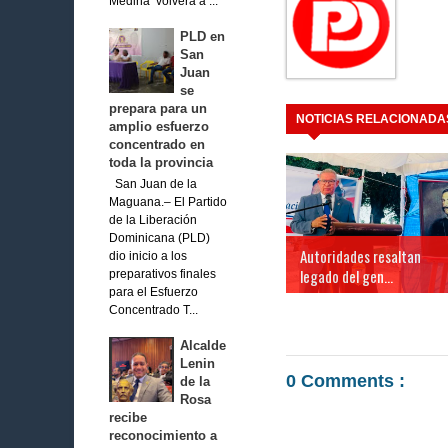
Medina volverá a ...
PLD en
San
Juan
se
prepara para un
NOTICIAS RELACIONADA
amplio esfuerzo
concentrado en
toda la provincia
San Juan de la
Maguana.– El Partido
de la Liberación
Dominicana (PLD)
Autoridades resaltan
dio inicio a los
legado del gen...
preparativos finales
para el Esfuerzo
Concentrado T...
Alcalde
Lenin
0 Comments :
de la
Rosa
recibe
reconocimiento a