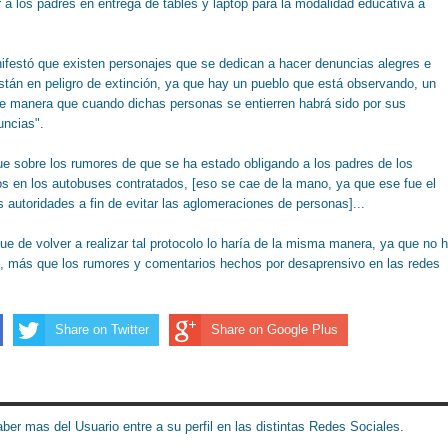
r a los padres en entrega de tables y laptop para la modalidad educativa a
ifestó que existen personajes que se dedican a hacer denuncias alegres e
tán en peligro de extinción, ya que hay un pueblo que está observando, un
de manera que cuando dichas personas se entierren habrá sido por sus
uncias".
 que sobre los rumores de que se ha estado obligando a los padres de los
os en los autobuses contratados, [eso se cae de la mano, ya que ese fue el
s autoridades a fin de evitar las aglomeraciones de personas]...
que de volver a realizar tal protocolo lo haría de la misma manera, ya que no 
as, más que los rumores y comentarios hechos por desaprensivo en las redes
Share on Twitter
Share on Google Plus
ber mas del Usuario entre a su perfil en las distintas Redes Sociales.