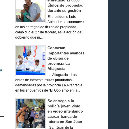
entregado 117,000
títulos de propiedad
durante su gestión
El presidente Luis
Abinader se conmueve
en las entregas de títulos de propiedad,
como dijo el 27 de febrero, es la acción del
gobierno que m...
Contactan
importantes avances
de obras de
provincia La
Altagracia
ha
La Altagracia.- Las
obras de infraestructuras prioritarias
demandadas por la provincia La Altagracia
en los encuentros de “El Gobierno en la...
Se entrega a la
policía joven visto
en video intentando
atracar banca de
lotería en San Juan
San Juan de la