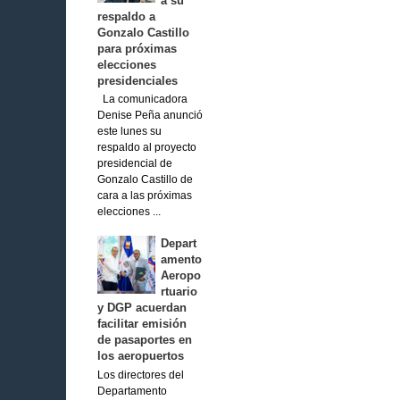
a su
respaldo a
Gonzalo Castillo
para próximas
elecciones
presidenciales
La comunicadora
Denise Peña anunció
este lunes su
respaldo al proyecto
presidencial de
Gonzalo Castillo de
cara a las próximas
elecciones ...
Depart
amento
Aeropo
rtuario
y DGP acuerdan
facilitar emisión
de pasaportes en
los aeropuertos
Los directores del
Departamento