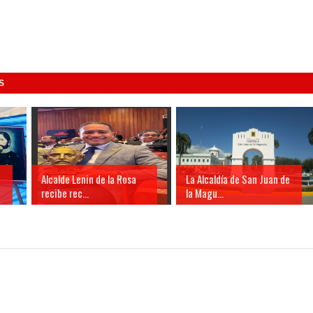
S
Alcalde Lenin de la Rosa
La Alcaldía de San Juan de
recibe rec...
la Magu...