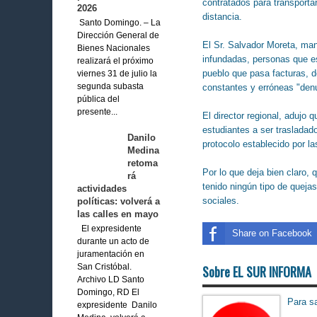
contratados para transporta
2026
distancia.
Santo Domingo. – La
Dirección General de
El Sr. Salvador Moreta, man
Bienes Nacionales
infundadas, personas que es
realizará el próximo
pueblo que pasa facturas, 
viernes 31 de julio la
constantes y erróneas "den
segunda subasta
pública del
presente...
El director regional, adujo
estudiantes a ser trasladad
Danilo
protocolo establecido por la
Medina
retoma
Por lo que deja bien claro, 
rá
tenido ningún tipo de quej
actividades
sociales.
políticas: volverá a
las calles en mayo
El expresidente
Share on Facebook
durante un acto de
juramentación en
San Cristóbal.
Sobre EL SUR INFORMA
Archivo LD Santo
Domingo, RD El
Para sa
expresidente Danilo