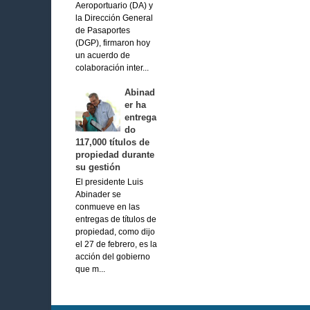
Aeroportuario (DA) y
la Dirección General
de Pasaportes
(DGP), firmaron hoy
un acuerdo de
colaboración inter...
Abinad
er ha
entrega
do
117,000 títulos de
propiedad durante
su gestión
El presidente Luis
Abinader se
conmueve en las
entregas de títulos de
propiedad, como dijo
el 27 de febrero, es la
acción del gobierno
que m...