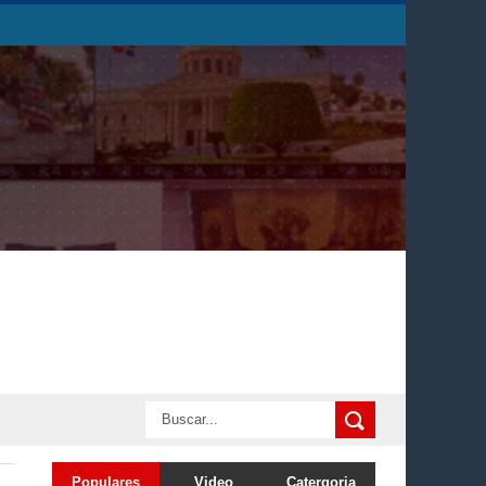
Populares
Video
Catergoria