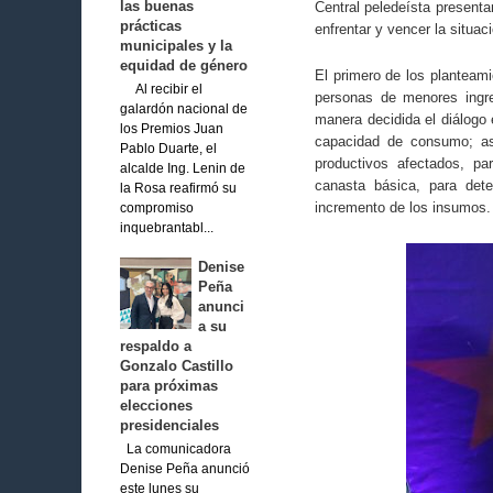
las buenas
Central peledeísta present
prácticas
enfrentar y vencer la situa
municipales y la
equidad de género
El primero de los planteami
Al recibir el
personas de menores ingre
galardón nacional de
manera decidida el diálogo 
los Premios Juan
capacidad de consumo; así
Pablo Duarte, el
productivos afectados, pa
alcalde Ing. Lenin de
canasta básica, para det
la Rosa reafirmó su
incremento de los insumos.
compromiso
inquebrantabl...
Denise
Peña
anunci
a su
respaldo a
Gonzalo Castillo
para próximas
elecciones
presidenciales
La comunicadora
Denise Peña anunció
este lunes su