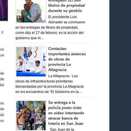
entregado 117,000
títulos de propiedad
durante su gestión
El presidente Luis
Abinader se conmueve
en las entregas de títulos de propiedad,
s y
como dijo el 27 de febrero, es la acción del
gobierno que m...
Contactan
los
importantes avances
 un
de obras de
provincia La
Altagracia
 de
La Altagracia.- Las
ade
obras de infraestructuras prioritarias
del
demandadas por la provincia La Altagracia
en los encuentros de “El Gobierno en la...
Se entrega a la
ios
policía joven visto
 de
en video intentando
 de
atracar banca de
tos
lotería en San Juan
San Juan de la