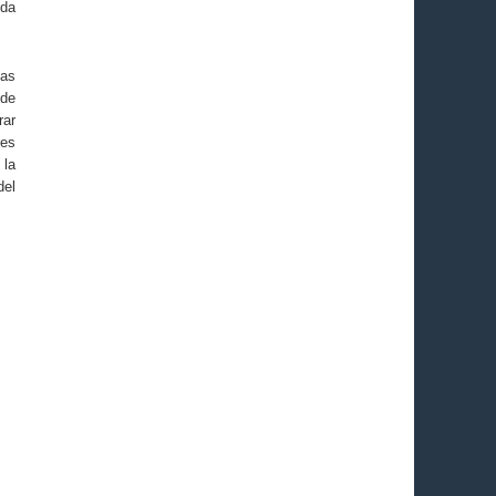
eda
las
 de
rar
res
 la
del