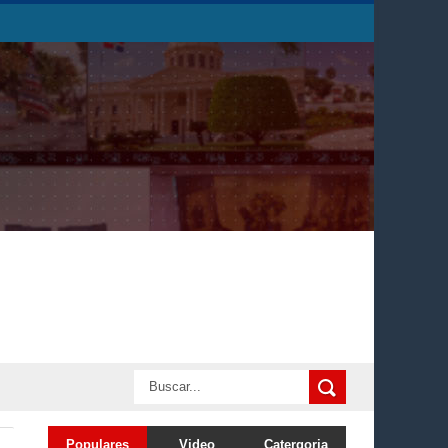
Populares
Video
Catergoria