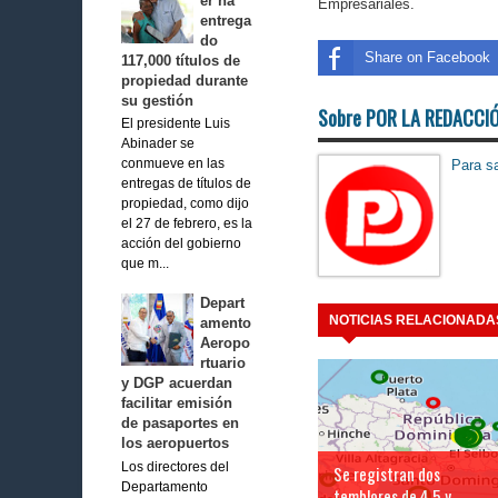
er ha
Empresariales.
entrega
do
Share on Facebook
117,000 títulos de
propiedad durante
su gestión
Sobre POR LA REDACCI
El presidente Luis
Abinader se
Para sa
conmueve en las
entregas de títulos de
propiedad, como dijo
el 27 de febrero, es la
acción del gobierno
que m...
Depart
NOTICIAS RELACIONADA
amento
Aeropo
rtuario
y DGP acuerdan
facilitar emisión
de pasaportes en
los aeropuertos
Los directores del
Se registran dos
Departamento
temblores de 4,5 y...