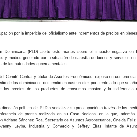
pación por la impericia del oficialismo ante incrementos de precios en biene
ión Dominicana (PLD) alertó este martes sobre el impacto negativo en 
s y medios generado por la situación de carestía de bienes y servicios en
a de las autoridades gubernamentales.
el Comité Central y titular de Asuntos Económicos, expuso en conferencia
dio de los dominicanos descendió en casi un diez por ciento a lo que se añ
de los precios de los productos de consumos masivo y la indiferencia 
a dirección política del PLD a socializar su preocupación a través de los med
nferencia de prensa realizada en su Casa Nacional en la que, además
ron Adriano Sánchez Roa, Secretario de Asuntos Agropecuarios, Oneida Feliz
vanny Leyba, Industria y Comercio y Jeffrey Elías Infante de Asun