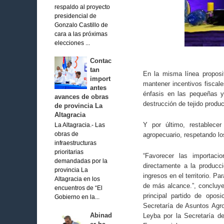
respaldo al proyecto
presidencial de
Gonzalo Castillo de
cara a las próximas
elecciones ...
Contac
tan
En la misma línea proposi
import
mantener incentivos fiscal
antes
énfasis en las pequeñas y
avances de obras
destrucción de tejido produ
de provincia La
Altagracia
Y por último, restablece
La Altagracia.- Las
agropecuario, respetando lo
obras de
infraestructuras
prioritarias
“Favorecer las importac
demandadas por la
directamente a la producci
provincia La
ingresos en el territorio. P
Altagracia en los
de más alcance.”, concluye
encuentros de “El
principal partido de opo
Gobierno en la...
Secretaría de Asuntos Agr
Abinad
Leyba por la Secretaría de