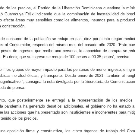
do de los precios, el Partido de la Liberación Dominicana cuestiona la mín
icó Guarocuya Félix indicando que la combinación de inestabilidad de prec
no afecta áreas muy sensibles como los alimentos, insumos para la producc
a construcción.
d de consumo de la población se redujo en casi diez por ciento según medic
cios al Consumidor, respecto del mismo mes del pasado año 2020: “Esto pu
 pesos de ingresos que recibe una persona, la capacidad de compra se red
 Es decir, que su ingreso se redujo de 100 pesos a 90.35 pesos”, precisa.
ril los grupos de mayor impacto para las personas de menor ingreso, e ingr
ebidas no alcohólicas, y transporte. Desde enero de 2021, también el reng
ignificativo.”, consigna la nota divulgada por la Secretaría de Comunicacio
rueda de prensa.
to, que posteriormente se entregó a la representación de los medios
la pandemia ha generado desafíos adicionales, el gobierno no ha estado a
ue las acciones que ha presentado son insuficientes e incoherentes para miti
tenido de los precios.
una oposición firme y constructiva, los cinco órganos de trabajo del Com