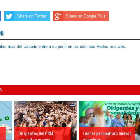
Share on Twitter
Share on Google Plus
ÓN
ber mas del Usuario entre a su perfil en las distintas Redes Sociales.
S
Dirigentes del PRM
Leonel juramentará nuevos
presentan propue...
miembros ...