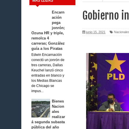
Gobierno in
Encarn
ación
pega
jonrón;
junio 15, 2021
Nacionale
Ozuna HR y triple,
remolca 4
carreras; González
guía a los Piratas
Edwin Encarnación
conectó un jonrón de
tres carreras, Dallas
Keuchel lanzó cinco
entradas en blanco y
los Medias Blancas
de Chicago se
impus...
Bienes
Nacion
ales
realizar
á segunda subasta
pública del año