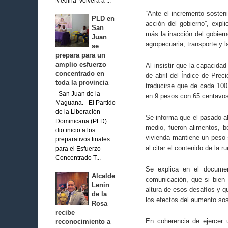
Medina volverá a ...
“Ante el incremento sosteni
PLD en
acción del gobierno”, expl
San
más la inacción del gobier
Juan
agropecuaria, transporte y l
se
prepara para un
amplio esfuerzo
Al insistir que la capacida
concentrado en
de abril del Índice de Pre
toda la provincia
traducirse que de cada 100
San Juan de la
en 9 pesos con 65 centavos.
Maguana.– El Partido
de la Liberación
Se informa que el pasado ab
Dominicana (PLD)
medio, fueron alimentos, b
dio inicio a los
vivienda mantiene un peso s
preparativos finales
al citar el contenido de la 
para el Esfuerzo
Concentrado T...
Se explica en el documen
Alcalde
comunicación, que si bien 
Lenin
altura de esos desafíos y q
de la
los efectos del aumento sos
Rosa
recibe
En coherencia de ejercer 
reconocimiento a