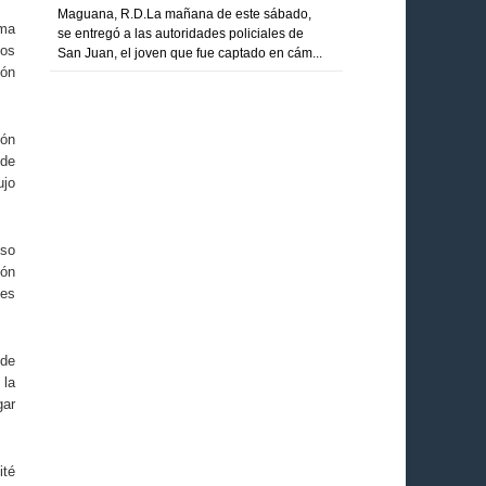
Maguana, R.D.La mañana de este sábado,
ima
se entregó a las autoridades policiales de
ios
San Juan, el joven que fue captado en cám...
ión
ión
ede
ujo
eso
lón
nes
 de
 la
gar
ité