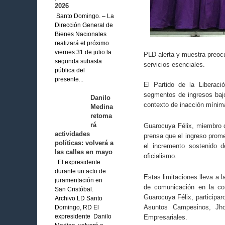
2026
Santo Domingo. – La
Dirección General de
Bienes Nacionales
realizará el próximo
viernes 31 de julio la
PLD alerta y muestra preocu
segunda subasta
servicios esenciales.
pública del
presente...
El Partido de la Liberac
segmentos de ingresos bajo
Danilo
contexto de inacción mínim
Medina
retoma
rá
Guarocuya Félix, miembro d
actividades
prensa que el ingreso prome
políticas: volverá a
el incremento sostenido 
las calles en mayo
oficialismo.
El expresidente
durante un acto de
Estas limitaciones lleva a l
juramentación en
de comunicación en la co
San Cristóbal.
Guarocuya Félix, participa
Archivo LD Santo
Asuntos Campesinos, Jho
Domingo, RD El
Empresariales.
expresidente Danilo