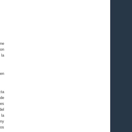
one
con
 la
gen
cta
 de
nes
del
 la
nny
tos