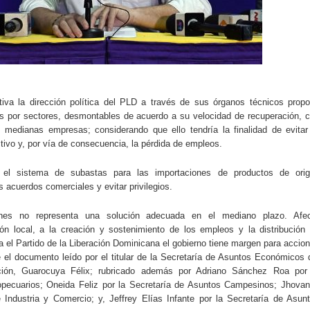
tiva la dirección política del PLD a través de sus órganos técnicos prop
es por sectores, desmontables de acuerdo a su velocidad de recuperación, 
 medianas empresas; considerando que ello tendría la finalidad de evitar
ctivo y, por vía de consecuencia, la pérdida de empleos.
r el sistema de subastas para las importaciones de productos de ori
s acuerdos comerciales y evitar privilegios.
iones no representa una solución adecuada en el mediano plazo. Afe
ón local, a la creación y sostenimiento de los empleos y la distribución
ara el Partido de la Liberación Dominicana el gobierno tiene margen para accio
 el documento leído por el titular de la Secretaría de Asuntos Económicos 
sición, Guarocuya Félix; rubricado además por Adriano Sánchez Roa por
opecuarios; Oneida Feliz por la Secretaría de Asuntos Campesinos; Jhova
 Industria y Comercio; y, Jeffrey Elías Infante por la Secretaría de Asun