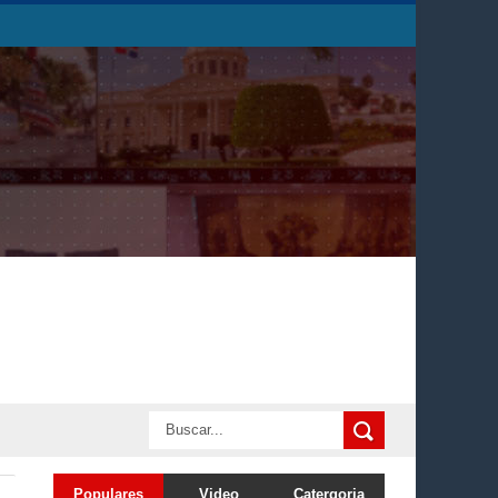
Populares
Video
Catergoria