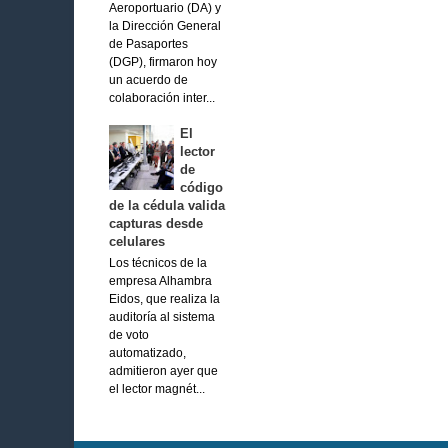
Aeroportuario (DA) y
la Dirección General
de Pasaportes
(DGP), firmaron hoy
un acuerdo de
colaboración inter...
El
lector
de
código
de la cédula valida
capturas desde
celulares
Los técnicos de la
empresa Alhambra
Eidos, que realiza la
auditoría al sistema
de voto
automatizado,
admitieron ayer que
el lector magnét...