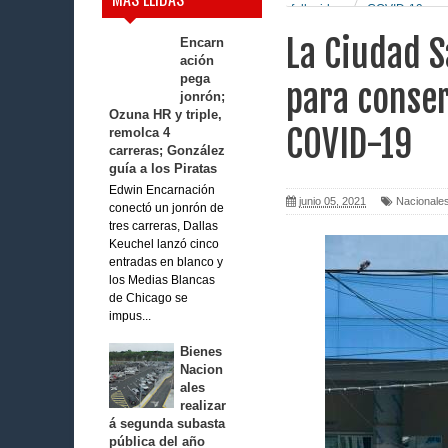
fallecidos por COVID-19
La Ciudad S
Encarn
ación
pega
para conser
jonrón;
Ozuna HR y triple,
COVID-19
remolca 4
carreras; González
guía a los Piratas
Edwin Encarnación
junio 05, 2021
Nacionale
conectó un jonrón de
tres carreras, Dallas
Keuchel lanzó cinco
entradas en blanco y
los Medias Blancas
de Chicago se
impus...
Bienes
Nacion
ales
realizar
á segunda subasta
pública del año