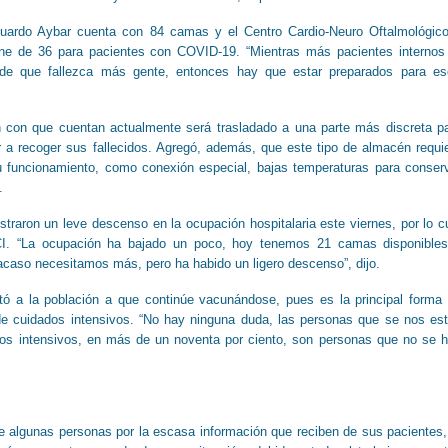
Eduardo Aybar cuenta con 84 camas y el Centro Cardio-Neuro Oftalmológic
one de 36 para pacientes con COVID-19. “Mientras más pacientes internos
 de que fallezca más gente, entonces hay que estar preparados para es
n con que cuentan actualmente será trasladado a una parte más discreta p
r a recoger sus fallecidos. Agregó, además, que este tipo de almacén requi
u funcionamiento, como conexión especial, bajas temperaturas para conser
.
istraron un leve descenso en la ocupación hospitalaria este viernes, por lo c
. “La ocupación ha bajado un poco, hoy tenemos 21 camas disponible
acaso necesitamos más, pero ha habido un ligero descenso”, dijo.
rtó a la población a que continúe vacunándose, pues es la principal forma
 de cuidados intensivos. “No hay ninguna duda, las personas que se nos es
os intensivos, en más de un noventa por ciento, son personas que no se 
e algunas personas por la escasa información que reciben de sus pacientes,