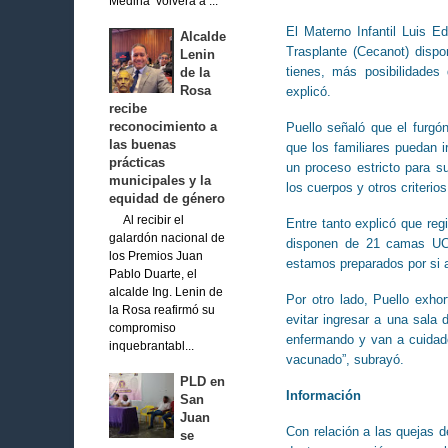
Medina volverá a ...
El Materno Infantil Luis 
Alcalde
Trasplante (Cecanot) disp
Lenin
tienes, más posibilidades
de la
Rosa
explicó.
recibe
reconocimiento a
Puello señaló que el furgó
las buenas
que los familiares puedan i
prácticas
un proceso estricto para s
municipales y la
los cuerpos y otros criterios
equidad de género
Al recibir el
Entre tanto explicó que reg
galardón nacional de
disponen de 21 camas UCI
los Premios Juan
estamos preparados por si 
Pablo Duarte, el
alcalde Ing. Lenin de
Por otro lado, Puello exho
la Rosa reafirmó su
evitar ingresar a una sala
compromiso
enfermando y van a cuidad
inquebrantabl...
vacunado”, subrayó.
PLD en
Información
San
Juan
Con relación a las quejas d
se