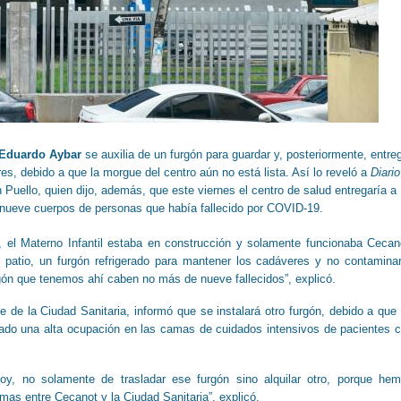
 Eduardo Aybar
se auxilia de un furgón para guardar y, posteriormente, entre
es, debido a que la morgue del centro aún no está lista. Así lo reveló a
Diario
 Puello, quien dijo, además, que este viernes el centro de salud entregaría a
 nueve cuerpos de personas que había fallecido por COVID-19.
, el Materno Infantil estaba en construcción y solamente funcionaba Cecan
 patio, un furgón refrigerado para mantener los cadáveres y no contamina
gón que tenemos ahí caben no más de nueve fallecidos”, explicó.
te de la Ciudad Sanitaria, informó que se instalará otro furgón, debido a que
trado una alta ocupación en las camas de cuidados intensivos de pacientes 
y, no solamente de trasladar ese furgón sino alquilar otro, porque he
as entre Cecanot y la Ciudad Sanitaria”, explicó.