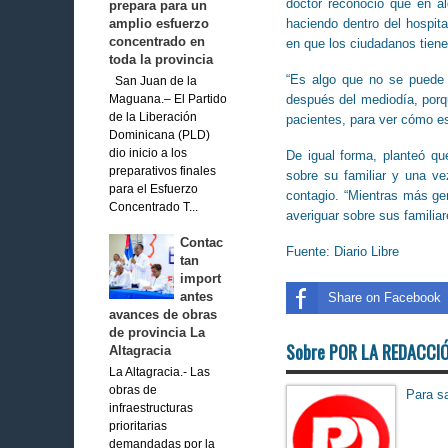
doctor reconoció que en a
prepara para un
haciendo dentro del hospital
amplio esfuerzo
concentrado en
en que los ciudadanos tienen
toda la provincia
“Es algo que no se puede n
San Juan de la
después del mediodía, porq
Maguana.– El Partido
de la Liberación
pacientes, para ver cómo est
Dominicana (PLD)
dio inicio a los
De igual forma, planteó qu
preparativos finales
sobre su familiar y una vez
para el Esfuerzo
contagio. “Mientras más ge
Concentrado T...
averiguar sobre sus familia
Contac
Fuente: Diario Libre
tan
import
antes
Share on Facebook
avances de obras
de provincia La
Sobre POR LA REDACCI
Altagracia
La Altagracia.- Las
obras de
Para sa
infraestructuras
prioritarias
demandadas por la