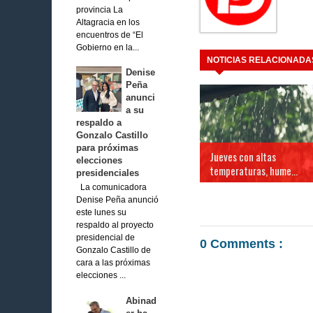
provincia La
Altagracia en los
encuentros de “El
Gobierno en la...
NOTICIAS RELACIONADA
Denise
Peña
anunci
a su
respaldo a
Gonzalo Castillo
para próximas
Jueves con altas
elecciones
temperaturas, hume...
presidenciales
La comunicadora
Denise Peña anunció
este lunes su
respaldo al proyecto
presidencial de
0 Comments :
Gonzalo Castillo de
cara a las próximas
elecciones ...
Abinad