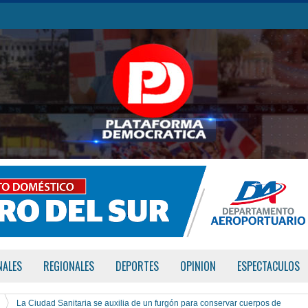
NALES
REGIONALES
DEPORTES
OPINION
ESPECTACULOS
La Ciudad Sanitaria se auxilia de un furgón para conservar cuerpos de