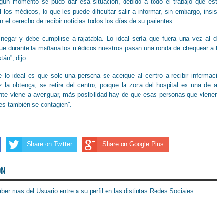
lgún momento se pudo dar esa situación, debido a todo el trabajo que es
 los médicos, lo que les puede dificultar salir a informar, sin embargo, insis
 el derecho de recibir noticias todos los días de su parientes.
egar y debe cumplirse a rajatabla. Lo ideal sería que fuera una vez al d
ue durante la mañana los médicos nuestros pasan una ronda de chequear a 
án”, dijo.
e lo ideal es que solo una persona se acerque al centro a recibir informac
 la obtenga, se retire del centro, porque la zona del hospital es una de a
nte viene a averiguar, más posibilidad hay de que esas personas que viene
res también se contagien”.
Share on Twitter
Share on Google Plus
ÓN
ber mas del Usuario entre a su perfil en las distintas Redes Sociales.