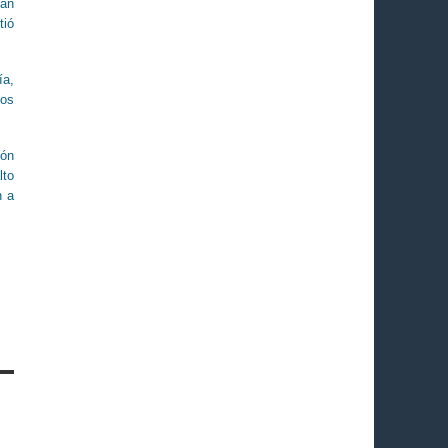
tán
tió
ía,
los
ión
lto
n a