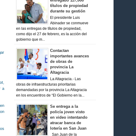
entregado 117,000
títulos de propiedad
durante su gestión
El presidente Luis
Abinader se conmueve
en las entregas de títulos de propiedad,
como dijo el 27 de febrero, es la acción del
gobierno que m...
Contactan
gar
importantes avances
de obras de
provincia La
Altagracia
La Altagracia.- Las
ot,
obras de infraestructuras prioritarias
r a
demandadas por la provincia La Altagracia
en los encuentros de “El Gobierno en la...
 en
Se entrega a la
con
policía joven visto
en video intentando
atracar banca de
lotería en San Juan
mos
San Juan de la