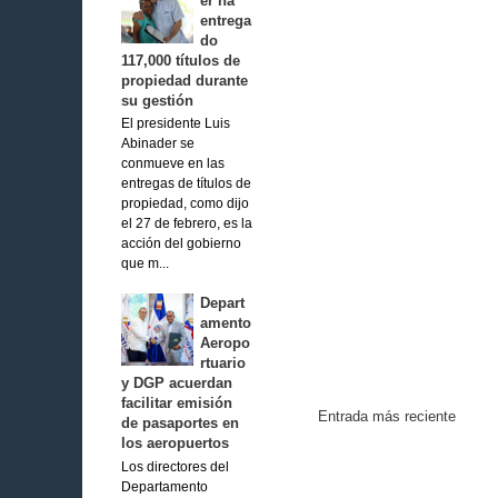
er ha
entrega
do
117,000 títulos de
propiedad durante
su gestión
El presidente Luis
Abinader se
conmueve en las
entregas de títulos de
propiedad, como dijo
el 27 de febrero, es la
acción del gobierno
que m...
Depart
amento
Aeropo
rtuario
y DGP acuerdan
facilitar emisión
Entrada más reciente
de pasaportes en
los aeropuertos
Los directores del
Departamento