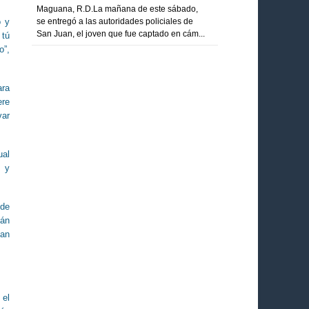
Maguana, R.D.La mañana de este sábado,
o y
se entregó a las autoridades policiales de
San Juan, el joven que fue captado en cám...
 tú
o”,
ara
ere
var
ual
s y
 de
tán
han
 el