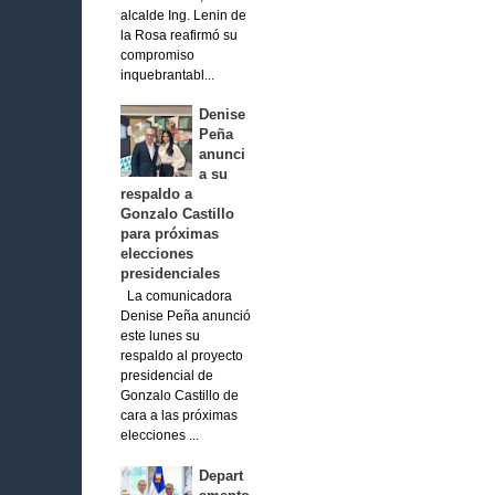
alcalde Ing. Lenin de
la Rosa reafirmó su
compromiso
inquebrantabl...
Denise
Peña
anunci
a su
respaldo a
Gonzalo Castillo
para próximas
elecciones
presidenciales
La comunicadora
Denise Peña anunció
este lunes su
respaldo al proyecto
presidencial de
Gonzalo Castillo de
cara a las próximas
elecciones ...
Depart