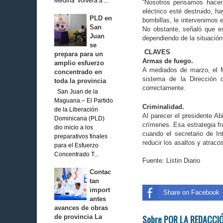
Medina volverá a ...
“Nosotros pensamos ha­cer 
eléctrico esté destruido, h
PLD en
bombillas, le intervenimos el
San
No obstante, se­ñaló que es
Juan
dependiendo de la situa­ción
se
CLAVES
prepara para un
Armas de fuego.
amplio esfuerzo
A mediados de marzo, el Mi
concentrado en
sistema de la Direc­ción
toda la provincia
correctamente.
San Juan de la
Maguana.– El Partido
Criminalidad.
de la Liberación
Al parecer el presidente Abi
Dominicana (PLD)
crímenes. Esa estrategia f
dio inicio a los
cuan­do el secretario de Int
preparativos finales
reducir los asaltos y atraco
para el Esfuerzo
Concentrado T...
Fuente: Listin Diario
Contac
tan
import
Share on Facebook
antes
avances de obras
Sobre POR LA REDACCI
de provincia La