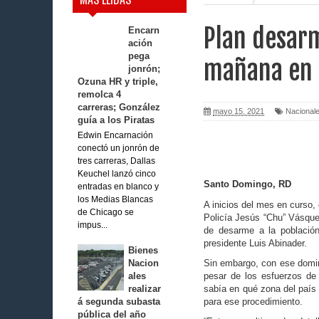
Plan desarm
Encarn
ación
pega
mañana en e
jonrón;
Ozuna HR y triple,
remolca 4
carreras; González
mayo 15, 2021
Nacional
guía a los Piratas
Edwin Encarnación
conectó un jonrón de
tres carreras, Dallas
Keuchel lanzó cinco
Santo Domingo, RD
entradas en blanco y
los Medias Blancas
A inicios del mes en curso, e
de Chicago se
Po­licía Jesús “Chu” Vásque
impus...
de desarme a la población
presidente Luis Abinader.
Bienes
Nacion
Sin embargo, con ese doming
ales
pesar de los es­fuerzos de 
realizar
sabía en qué zona del país i
á segunda subasta
pa­ra ese procedimiento.
pública del año