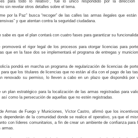
les para todo lo relati­vo”, fue lo único respon­dido por la dirección
io sin revelar otros deta­lles sobre el tema.
me por la Paz” busca “recoger” de las calles las armas ilegales que están
sivas” y que aten­tan contra la seguridad ciu­dadana.
sabe es que el plan contará con cuatro fases para garan­tizar su funcionalid
promoverá el rigor legal de los procesos para otorgar li­cencias para port
ras que en la fase dos se implemen­tará el programa de entre­gas y municio
 Policía pondrá en marcha un programa de regulariza­ción de licencias de port
ara que los titulares de li­cencias que no están al día con el pago de las ta
an renovado su permiso, lo lle­ven a cabo en un plazo que dispondrá por 
un plan estratégico pa­ra la localización de las ar­mas registradas para vali
, así como la persecución de aquellas que no estén regis­tradas.
l de Armas de Fuego y Municiones, Víctor Castro, afirmó que los incentivo
s dependerán de la comuni­dad donde se realice el ope­rativo, ya que el mi
to con líderes comunitarios, a fin de crear un ambiente de confianza para 
s armas.