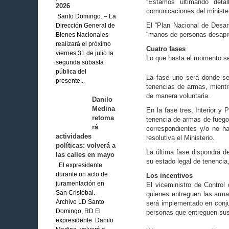
“Estamos ultimando de­tal
2026
comunicaciones del minis­ter
Santo Domingo. – La
El “Plan Nacional de Desar
Dirección General de
“manos de personas desapren
Bienes Nacionales
realizará el próximo
Cuatro fases
viernes 31 de julio la
Lo que hasta el momento se 
segunda subasta
pública del
La fase uno será donde se 
presente...
tenen­cias de armas, mient
de mane­ra voluntaria.
Danilo
Medina
En la fase tres, Interior y
retoma
tenencia de armas de fuego p
rá
co­rrespondientes y/o no h
actividades
resolutiva el Ministerio.
políticas: volverá a
La última fase dispondrá de 
las calles en mayo
su estado legal de tenencia
El expresidente
durante un acto de
Los incentivos
juramentación en
El viceministro de Con­tro
San Cristóbal.
quienes entreguen las arma
Archivo LD Santo
será implementado en conjun
Domingo, RD El
personas que entreguen su
expresidente Danilo