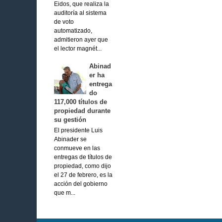
Eidos, que realiza la
auditoría al sistema
de voto
automatizado,
admitieron ayer que
el lector magnét...
Abinad
er ha
entrega
do
117,000 títulos de
propiedad durante
su gestión
El presidente Luis
Abinader se
conmueve en las
entregas de títulos de
propiedad, como dijo
el 27 de febrero, es la
acción del gobierno
que m...