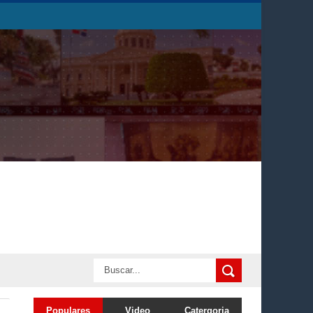
Populares
Video
Catergoria