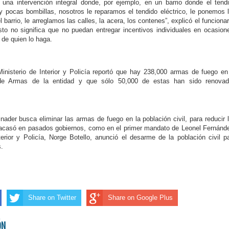
una intervención inte­gral donde, por ejemplo, en un barrio donde el tend
ay pocas bombillas, nosotros le reparamos el tendido eléctri­co, le ponemos 
 barrio, le arreglamos las calles, la ace­ra, los contenes”, explicó el funcionar
to no significa que no puedan entregar incenti­vos individuales en ocasio­n
 de quien lo haga.
nisterio de Interior y Policía reportó que hay 238,000 armas de fuego en
 de Armas de la en­tidad y que sólo 50,000 de estas han sido reno­va
nader busca eliminar las armas de fuego en la población civil, para re­ducir 
racasó en pa­sados gobiernos, como en el primer mandato de Leonel Fernánd
e­rior y Policía, Norge Bo­tello, anunció el desar­me de la población civil p
s.
Share on Twitter
Share on Google Plus
ÓN