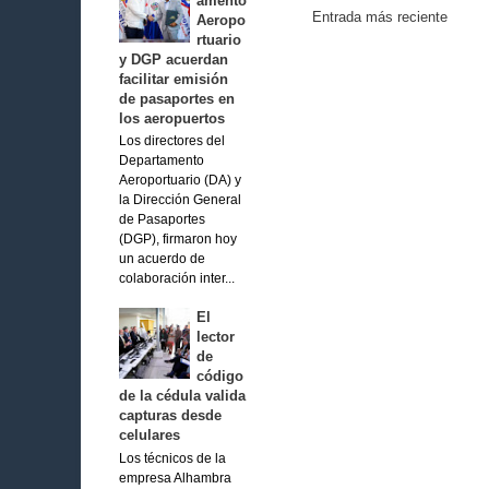
amento
Entrada más reciente
Aeropo
rtuario
y DGP acuerdan
facilitar emisión
de pasaportes en
los aeropuertos
Los directores del
Departamento
Aeroportuario (DA) y
la Dirección General
de Pasaportes
(DGP), firmaron hoy
un acuerdo de
colaboración inter...
El
lector
de
código
de la cédula valida
capturas desde
celulares
Los técnicos de la
empresa Alhambra