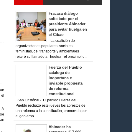
Fracasa diálogo
solicitado por el
presidente Abinader
para evitar huelga en
el Cibao
La coalición de
organizaciones populares, sociales,
feministas, del transporte y ambientales
reiteró su llamado a huelga el próximo lu...
Fuerza del Pueblo
cataloga de
inoportuna e
inviable propuesta
de reforma
lan
constitucional
 el
San Cristóbal.- El partido Fuerza del
Pueblo rechazó este jueves los aprestos de
. A
una reforma a la constitución, promovida por
 se
el gobierno...
ían
Abinader ha