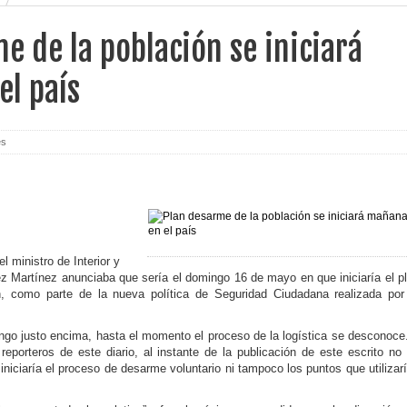
e de la población se iniciará
l país
es
l ministro de Interior y
z Martínez anunciaba que se­ría el domingo 16 de mayo en que iniciaría el p
, co­mo parte de la nueva políti­ca de Seguridad Ciudadana realizada por
o justo encima, hasta el momento el pro­ceso de la logística se des­conoce
reporteros de este diario, al instante de la publicación de este es­crito no
niciaría el proceso de desarme vo­luntario ni tampoco los puntos que utilizar