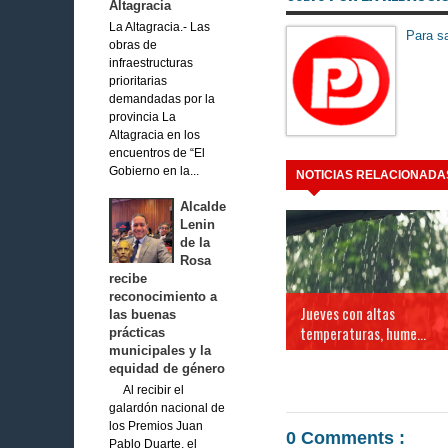
Altagracia
La Altagracia.- Las
Para sa
obras de
infraestructuras
prioritarias
demandadas por la
provincia La
Altagracia en los
encuentros de “El
Gobierno en la...
NOTICIAS RELACIONADA
Alcalde
Lenin
de la
Rosa
recibe
reconocimiento a
Jueves con altas
las buenas
temperaturas, hume...
prácticas
municipales y la
equidad de género
Al recibir el
galardón nacional de
los Premios Juan
0 Comments :
Pablo Duarte, el