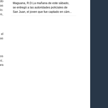
ido
Maguana, R.D.La mañana de este sábado,
las
se entregó a las autoridades policiales de
io.
San Juan, el joven que fue captado en cám...
es,
 el
das
los
ez,
ara