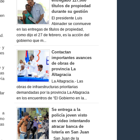
entregado 117,000
 de
títulos de propiedad
durante su gestión
 en
El presidente Luis
Abinader se conmueve
en las entregas de títulos de propiedad,
como dijo el 27 de febrero, es la acción del
ad.
gobierno que m...
e y
Contactan
nes
importantes avances
de obras de
e y
provincia La
sas
Altagracia
vía
La Altagracia.- Las
obras de infraestructuras prioritarias
demandadas por la provincia La Altagracia
dar
en los encuentros de “El Gobierno en la...
Se entrega a la
s a
policía joven visto
smo
en video intentando
las
atracar banca de
lotería en San Juan
San Juan de la