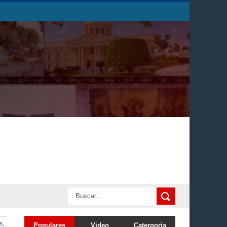
s,
Populares
Video
Catergoria