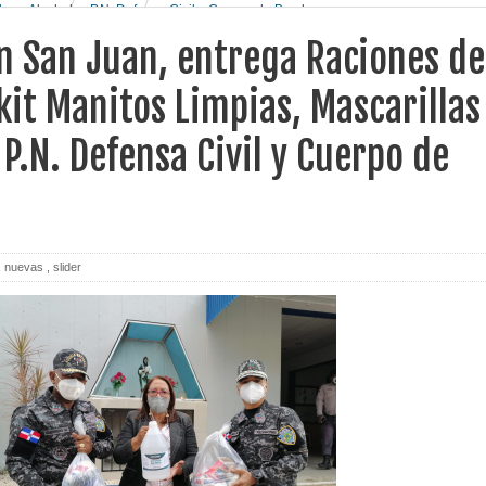
llas y Alcohol, a P.N. Defensa Civil y Cuerpo de Bomberos.
n San Juan, entrega Raciones de
kit Manitos Limpias, Mascarillas
 P.N. Defensa Civil y Cuerpo de
,
nuevas
,
slider