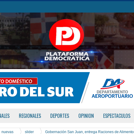
NALES
REGIONALES
DEPORTES
OPINION
ESPECTACULOS
nuevas
slider
Gobernación San Juan, entrega Raciones de Alimento