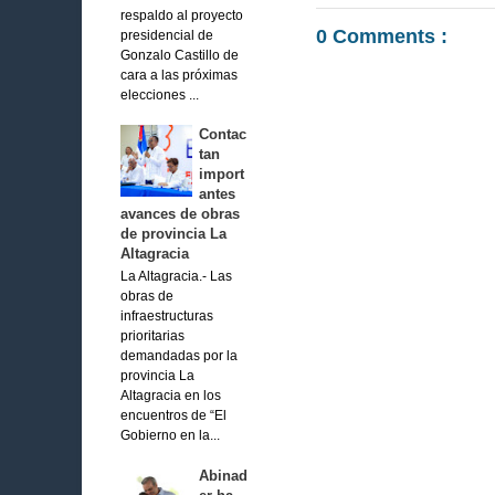
respaldo al proyecto
0 Comments :
presidencial de
Gonzalo Castillo de
cara a las próximas
elecciones ...
Contac
tan
import
antes
avances de obras
de provincia La
Altagracia
La Altagracia.- Las
obras de
infraestructuras
prioritarias
demandadas por la
provincia La
Altagracia en los
encuentros de “El
Gobierno en la...
Abinad