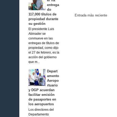
er ha
entrega
do
117,000 títulos de
Entrada más reciente
propiedad durante
su gestión
El presidente Luis
Abinader se
conmueve en las
entregas de títulos de
propiedad, como dijo
el 27 de febrero, es la
acción del gobierno
que m...
Depart
amento
Aeropo
rtuario
y DGP acuerdan
facilitar emisión
de pasaportes en
los aeropuertos
Los directores del
Departamento