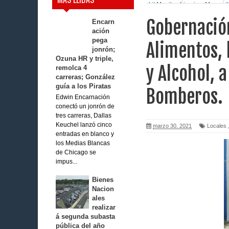
kit Manitos Limpias, Mascari
Gobernació
Encarn
ación
pega
Alimentos, 
jonrón;
Ozuna HR y triple,
y Alcohol, a
remolca 4
carreras; González
guía a los Piratas
Bomberos.
Edwin Encarnación
conectó un jonrón de
tres carreras, Dallas
Keuchel lanzó cinco
marzo 30, 2021
Locales
entradas en blanco y
los Medias Blancas
de Chicago se
impus...
Bienes
Nacion
ales
realizar
á segunda subasta
pública del año