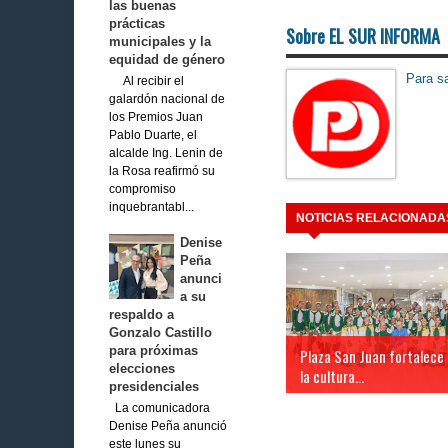
las buenas
prácticas
Sobre EL SUR INFORMA
municipales y la
equidad de género
Para sa
Al recibir el
galardón nacional de
los Premios Juan
Pablo Duarte, el
alcalde Ing. Lenin de
la Rosa reafirmó su
compromiso
inquebrantabl...
NOTICIAS RELACIONADA
Denise
Peña
anunci
a su
respaldo a
Gonzalo Castillo
para próximas
Plaza San Juan fortalece
elecciones
la cultura...
presidenciales
La comunicadora
Denise Peña anunció
este lunes su