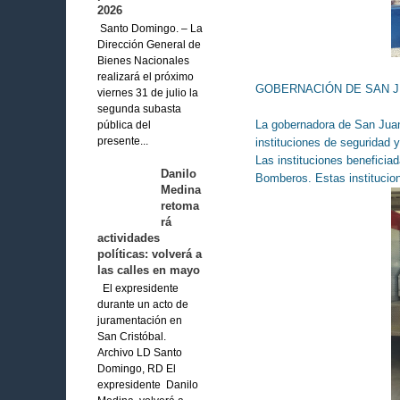
2026
Santo Domingo. – La
Dirección General de
Bienes Nacionales
realizará el próximo
GOBERNACIÓN DE SAN J
viernes 31 de julio la
segunda subasta
La gobernadora de San Juan
pública del
instituciones de seguridad 
presente...
Las instituciones beneficia
Danilo
Bomberos. Estas institucion
Medina
retoma
rá
actividades
políticas: volverá a
las calles en mayo
El expresidente
durante un acto de
juramentación en
San Cristóbal.
Archivo LD Santo
Domingo, RD El
expresidente Danilo