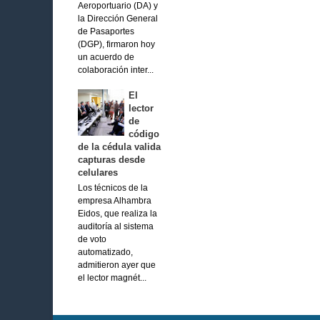
Aeroportuario (DA) y
la Dirección General
de Pasaportes
(DGP), firmaron hoy
un acuerdo de
colaboración inter...
El
lector
de
código
de la cédula valida
capturas desde
celulares
Los técnicos de la
empresa Alhambra
Eidos, que realiza la
auditoría al sistema
de voto
automatizado,
admitieron ayer que
el lector magnét...