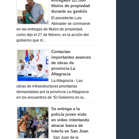
entregado 117,000
títulos de propiedad
durante su gestión
El presidente Luis
Abinader se conmueve
en las entregas de títulos de propiedad,
como dijo el 27 de febrero, es la acción del
gobierno que m...
Contactan
importantes avances
de obras de
provincia La
Altagracia
La Altagracia.- Las
obras de infraestructuras prioritarias
demandadas por la provincia La Altagracia
en los encuentros de “El Gobierno en la...
Se entrega a la
policía joven visto
en video intentando
atracar banca de
lotería en San Juan
San Juan de la