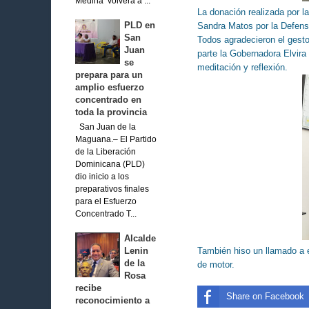
Medina volverá a ...
La donación realizada por la
PLD en
Sandra Matos por la Defens
San
Todos agradecieron el gesto
Juan
parte la Gobernadora Elvir
se
meditación y reflexión.
prepara para un
amplio esfuerzo
concentrado en
toda la provincia
San Juan de la
Maguana.– El Partido
de la Liberación
Dominicana (PLD)
dio inicio a los
preparativos finales
para el Esfuerzo
Concentrado T...
Alcalde
También hiso un llamado a e
Lenin
de la
de motor.
Rosa
recibe
Share on Facebook
reconocimiento a