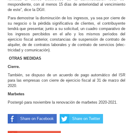
rrespondiente, con al me­nos 15 días de anterioridad al vencimiento
de este”, di­ce la DGII.
Para demostrar la dismi­nución de los ingresos, ya sea por cierre de
su nego­cio o la pérdida significati­va de clientes, el contribu­yente
tendrá que presentar, junto a su solicitud, un cua­dro comparativo de
los in­gresos percibidos en el año y los mismos períodos del
ejercicio fiscal anterior, constancias de suspensión de contrato de
alquiler, de de contratos laborales y de contrato de servicios (elec­
tricidad y comunicación).
OTRAS MEDIDAS
Cierre.
También, se dispuso de un acuerdo de pago au­tomático del ISR
para las empresas con cierre de ejercicio fiscal al 31 de marzo del
2020.
Marbetes
Postergó para noviem­bre la renovación de marbetes 2020-2021.
Share on Facebook
Share on Twitter