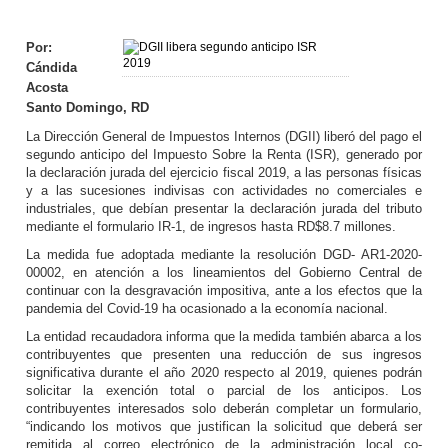
Por:
Cándida
Acosta
Santo Domingo, RD
La Dirección General de Im­puestos Internos (DGII) li­beró del pago el
segundo anticipo del Impuesto So­bre la Renta (ISR), genera­do por
la declaración jura­da del ejercicio fiscal 2019, a las personas físicas
y a las sucesiones indivisas con ac­tividades no comerciales e
industriales, que debían presentar la declaración ju­rada del tributo
mediante el formulario IR-1, de ingresos hasta RD$8.7 millones.
La medida fue adopta­da mediante la resolución DGD- AR1-2020-
00002, en atención a los lineamien­tos del Gobierno Central de
continuar con la desgrava­ción impositiva, ante a los efectos que la
pandemia del Covid-19 ha ocasionado a la economía nacional.
La entidad recaudado­ra informa que la medida también abarca a los
con­tribuyentes que presenten una reducción de sus in­gresos
significativa duran­te el año 2020 respecto al 2019, quienes podrán
so­licitar la exención total o parcial de los anticipos. Los
contribuyentes interesados solo deberán completar un formulario,
“indicando los motivos que justifican la so­licitud que deberá ser
remi­tida al correo electrónico de la administración local co­