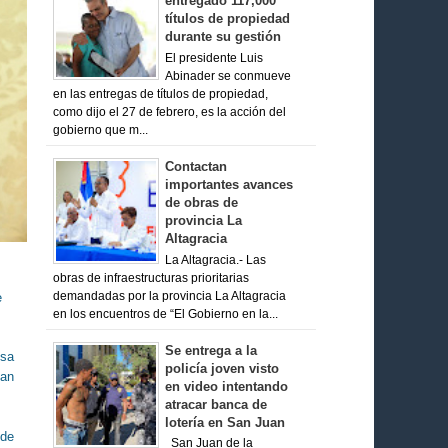
entregado 117,000
títulos de propiedad
durante su gestión
El presidente Luis
Abinader se conmueve
en las entregas de títulos de propiedad,
como dijo el 27 de febrero, es la acción del
gobierno que m...
Contactan
importantes avances
de obras de
provincia La
Altagracia
La Altagracia.- Las
obras de infraestructuras prioritarias
demandadas por la provincia La Altagracia
e
en los encuentros de “El Gobierno en la...
Se entrega a la
nsa
policía joven visto
han
en video intentando
atracar banca de
lotería en San Juan
 de
San Juan de la