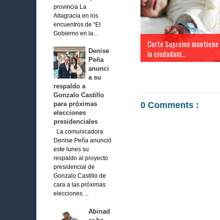
provincia La
Altagracia en los
encuentros de “El
Gobierno en la...
Corte Suprema mantiene
Denise
la ciudadaní...
Peña
anunci
a su
respaldo a
Gonzalo Castillo
0 Comments :
para próximas
elecciones
presidenciales
La comunicadora
Denise Peña anunció
este lunes su
respaldo al proyecto
presidencial de
Gonzalo Castillo de
cara a las próximas
elecciones ...
Abinad