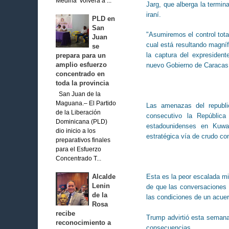
Medina volverá a ...
Jarg, que alberga la termina
iraní.
PLD en
San
"Asumiremos el control tot
Juan
cual está resultando magní
se
la captura del expresiden
prepara para un
amplio esfuerzo
nuevo Gobierno de Caracas
concentrado en
toda la provincia
San Juan de la
Maguana.– El Partido
Las amenazas del republ
de la Liberación
consecutivo la Repúblic
Dominicana (PLD)
estadounidenses en Kuwa
dio inicio a los
estratégica vía de crudo con
preparativos finales
para el Esfuerzo
Concentrado T...
Alcalde
Esta es la peor escalada mil
Lenin
de que las conversaciones
de la
las condiciones de un acuerd
Rosa
recibe
Trump advirtió esta semana
reconocimiento a
consecuencias.