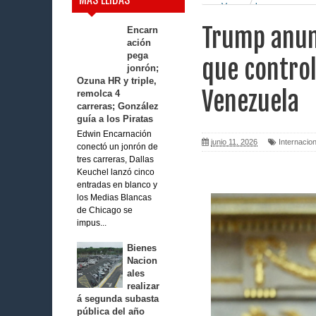
con Venezuela
Trump anunc
Encarn
ación
pega
que control
jonrón;
Ozuna HR y triple,
Venezuela
remolca 4
carreras; González
guía a los Piratas
Edwin Encarnación
junio 11, 2026
Internacio
conectó un jonrón de
tres carreras, Dallas
Keuchel lanzó cinco
entradas en blanco y
los Medias Blancas
de Chicago se
impus...
Bienes
Nacion
ales
realizar
á segunda subasta
pública del año