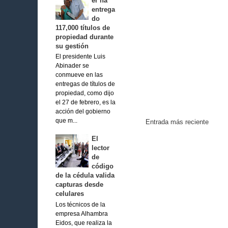
er ha
entrega
do
117,000 títulos de
propiedad durante
su gestión
El presidente Luis
Abinader se
conmueve en las
entregas de títulos de
propiedad, como dijo
el 27 de febrero, es la
acción del gobierno
que m...
Entrada más reciente
El
lector
de
código
de la cédula valida
capturas desde
celulares
Los técnicos de la
empresa Alhambra
Eidos, que realiza la