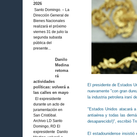
2026
Santo Domingo. – La
Dirección General de
Bienes Nacionales
realizará el próximo
viernes 31 de julio la
segunda subasta
pública del
presente...
Danilo
Medina
retoma
rá
actividades
El presidente de Estados U
políticas: volverá a
nuevamente "con gran dureza
las calles en mayo
la industria petrolera iraní
El expresidente
durante un acto de
"Estados Unidos atacará a 
juramentación en
antiaérea y todas las demá
San Cristóbal.
Archivo LD Santo
desaparecido!)", escribió T
Domingo, RD El
expresidente Danilo
El estadounidense insistió