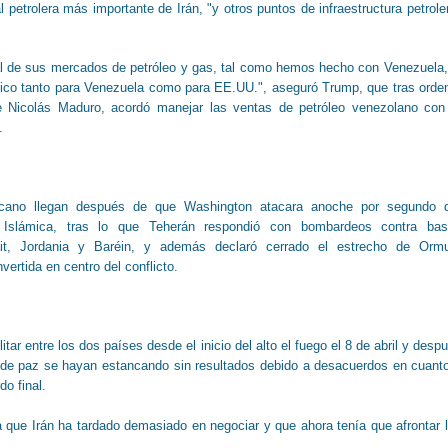
l petrolera más importante de Irán, "y otros puntos de infraestructura petrole
al de sus mercados de petróleo y gas, tal como hemos hecho con Venezuela,
fico tanto para Venezuela como para EE.UU.", aseguró Trump, que tras orde
te Nicolás Maduro, acordó manejar las ventas de petróleo venezolano con
.
icano llegan después de que Washington atacara anoche por segundo 
a Islámica, tras lo que Teherán respondió con bombardeos contra ba
it, Jordania y Baréin, y además declaró cerrado el estrecho de Orm
vertida en centro del conflicto.
itar entre los dos países desde el inicio del alto el fuego el 8 de abril y desp
 de paz se hayan estancando sin resultados debido a desacuerdos en cuant
o final.
 que Irán ha tardado demasiado en negociar y que ahora tenía que afrontar 