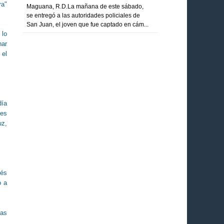
ra"
Maguana, R.D.La mañana de este sábado,
se entregó a las autoridades policiales de
San Juan, el joven que fue captado en cám...
 lo
nar
 el
día
ses
uz,
ués
o a
las