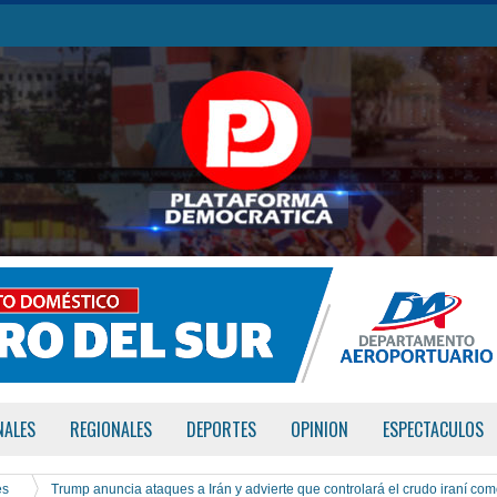
NALES
REGIONALES
DEPORTES
OPINION
ESPECTACULOS
es
Trump anuncia ataques a Irán y advierte que controlará el crudo iraní co