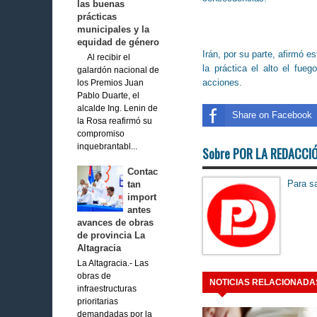
las buenas
prácticas
municipales y la
equidad de género
Irán, por su parte, afirmó 
Al recibir el
la práctica el alto el fue
galardón nacional de
acciones.
los Premios Juan
Pablo Duarte, el
alcalde Ing. Lenin de
Share on Facebook
la Rosa reafirmó su
compromiso
inquebrantabl...
Sobre POR LA REDACCI
Contac
Para sa
tan
import
antes
avances de obras
de provincia La
Altagracia
La Altagracia.- Las
obras de
NOTICIAS RELACIONADA
infraestructuras
prioritarias
demandadas por la