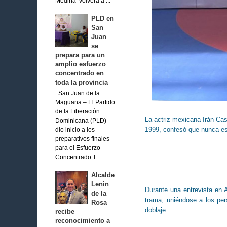
Medina volverá a ...
PLD en
San
Juan
se
prepara para un
amplio esfuerzo
concentrado en
toda la provincia
San Juan de la
Maguana.– El Partido
de la Liberación
La actriz mexicana Irán Cast
Dominicana (PLD)
1999, confesó que nunca esp
dio inicio a los
preparativos finales
para el Esfuerzo
Concentrado T...
Alcalde
Lenin
Durante una entrevista en 
de la
trama, uniéndose a los pe
Rosa
doblaje.
recibe
reconocimiento a