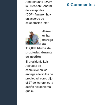
Aeroportuario (DA) y
0 Comments :
la Dirección General
de Pasaportes
(DGP), firmaron hoy
un acuerdo de
colaboración inter...
Abinad
er ha
entrega
do
117,000 títulos de
propiedad durante
su gestión
El presidente Luis
Abinader se
conmueve en las
entregas de títulos de
propiedad, como dijo
el 27 de febrero, es la
acción del gobierno
que m...