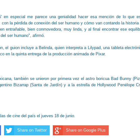
5' en especial me parece una genialidad hacer esa mención de lo que e
 con la pérdida de conexión del ser humano y cómo van contando la historia
n entrañable, bien conmovedora, muy linda, y al final encontrar ese equilib
a del ser humano", afirmó.
 el guion incluye a Belinda, quien interpreta a Lilypad, una tableta electrón
co en la quinta entrega de la producción animada de Pixar.
icana, también se unieron por primera vez el astro boricua Bad Bunny (Pi
gentino Bizarrap (Santa de Jardín) y a la estrella de Hollywood Penélope C
alas de cine del país el jueves 18 de junio.
Share on Twitter
Share on Google Plus