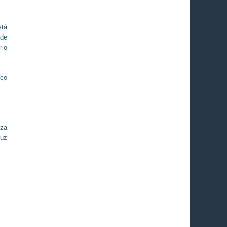
stá
 de
rio
ico
zza
ruz