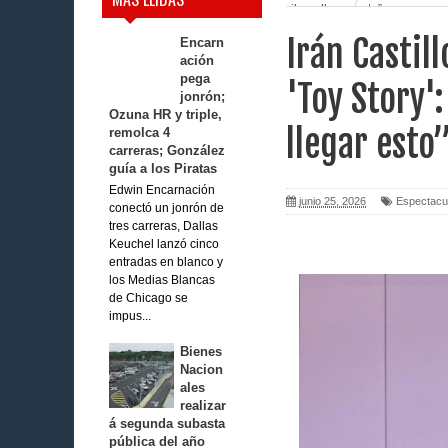
iba a llegar esto”
Irán Castill
Encarn
ación
pega
'Toy Story'
jonrón;
Ozuna HR y triple,
llegar esto
remolca 4
carreras; González
guía a los Piratas
Edwin Encarnación
junio 25, 2026
Espectacu
conectó un jonrón de
tres carreras, Dallas
Keuchel lanzó cinco
entradas en blanco y
los Medias Blancas
de Chicago se
impus...
Bienes
Nacion
ales
realizar
á segunda subasta
pública del año