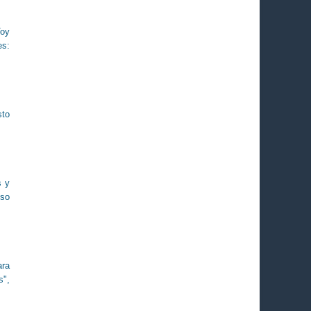
Toy
es:
sto
s y
eso
ara
s",