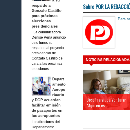
a su
Sobre POR LA REDACCI
respaldo a
Gonzalo Castillo
para próximas
Para sa
elecciones
presidenciales
La comunicadora
Denise Peña anunció
este lunes su
respaldo al proyecto
presidencial de
Gonzalo Castillo de
NOTICIAS RELACIONADA
cara a las próximas
elecciones ...
Depart
amento
Aeropo
rtuario
Josefina viuda Ventura:
y DGP acuerdan
"Aquí en es...
facilitar emisión
de pasaportes en
los aeropuertos
Los directores del
Departamento