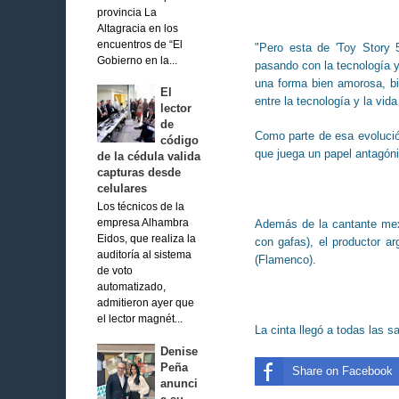
provincia La
Altagracia en los
encuentros de “El
"Pero esta de 'Toy Story 
Gobierno en la...
pasando con la tecnología y
una forma bien amorosa, bie
El
entre la tecnología y la vid
lector
de
Como parte de esa evolución,
código
que juega un papel antagóni
de la cédula valida
capturas desde
celulares
Los técnicos de la
Además de la cantante mex
empresa Alhambra
Eidos, que realiza la
con gafas), el productor ar
auditoría al sistema
(Flamenco).
de voto
automatizado,
admitieron ayer que
el lector magnét...
La cinta llegó a todas las s
Denise
Peña
Share on Facebook
anunci