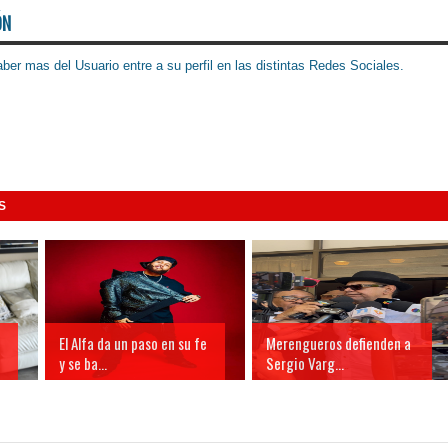
ÓN
ber mas del Usuario entre a su perfil en las distintas Redes Sociales.
S
El Alfa da un paso en su fe
Merengueros defienden a
y se ba...
Sergio Varg...