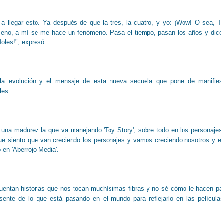
a llegar esto. Ya después de que la tres, la cuatro, y yo: ¡Wow! O sea, 
meno, a mí se me hace un fenómeno. Pasa el tiempo, pasan los años y dic
oles!", expresó.
ó la evolución y el mensaje de esta nueva secuela que pone de manifie
ales.
una madurez la que va manejando 'Toy Story', sobre todo en los personaje
ue siento que van creciendo los personajes y vamos creciendo nosotros y 
 en 'Aberrojo Media'.
cuentan historias que nos tocan muchísimas fibras y no sé cómo le hacen p
sente de lo que está pasando en el mundo para reflejarlo en las película