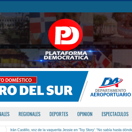
NALES
REGIONALES
DEPORTES
OPINION
ESPECTACULOS
Irán Castillo, voz de la vaquerita Jessie en 'Toy Story': “No sabía hasta dónd