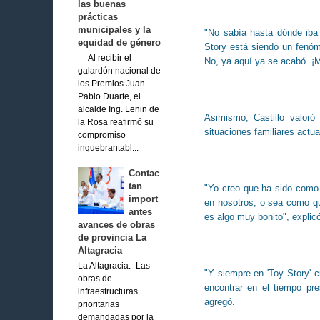
las buenas
prácticas
municipales y la
"No sabía hasta dónde iba 
equidad de género
Story está siendo un fenó
Al recibir el
No, ya aquí ya se acabó. ¡M
galardón nacional de
los Premios Juan
Pablo Duarte, el
alcalde Ing. Lenin de
Asimismo, Castillo valor
la Rosa reafirmó su
situaciones familiares actu
compromiso
inquebrantabl...
Contac
tan
"Yo creo que ha sido como 
import
en nosotros, o sea como q
antes
es algo muy bonito", explicó
avances de obras
de provincia La
Altagracia
La Altagracia.- Las
"Y siempre en 'Toy Story' 
obras de
encontrar en el tiempo pre
infraestructuras
agregó.
prioritarias
demandadas por la