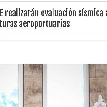
E realizarán evaluación sísmica 
turas aeroportuarias
es