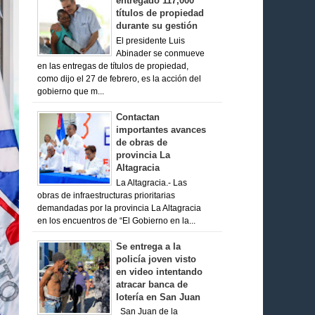
entregado 117,000
títulos de propiedad
durante su gestión
El presidente Luis
Abinader se conmueve
en las entregas de títulos de propiedad,
como dijo el 27 de febrero, es la acción del
gobierno que m...
Contactan
importantes avances
de obras de
provincia La
Altagracia
La Altagracia.- Las
obras de infraestructuras prioritarias
demandadas por la provincia La Altagracia
en los encuentros de “El Gobierno en la...
Se entrega a la
policía joven visto
en video intentando
atracar banca de
lotería en San Juan
San Juan de la