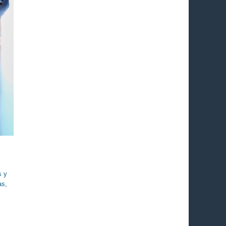
s y
as,