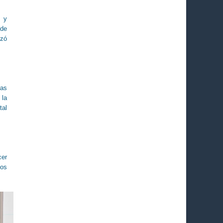
, y
 de
izó
las
 la
tal
cer
los