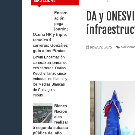
aeroportuarias
DA y ONESVI
Encarn
ación
pega
infraestruc
jonrón;
Ozuna HR y triple,
remolca 4
carreras; González
mayo 22, 2025
Nacional
guía a los Piratas
Edwin Encarnación
conectó un jonrón de
tres carreras, Dallas
Keuchel lanzó cinco
entradas en blanco y
los Medias Blancas
de Chicago se
impus...
Bienes
Nacion
ales
realizar
á segunda subasta
pública del año