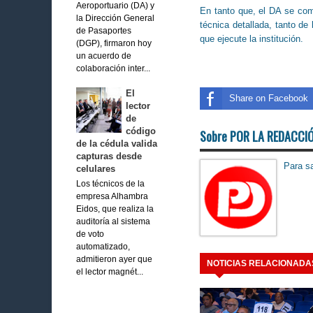
Aeroportuario (DA) y
En tanto que, el DA se comp
la Dirección General
técnica detallada, tanto de 
de Pasaportes
que ejecute la institución.
(DGP), firmaron hoy
un acuerdo de
colaboración inter...
El
Share on Facebook
lector
de
código
Sobre POR LA REDACCI
de la cédula valida
capturas desde
Para sa
celulares
Los técnicos de la
empresa Alhambra
Eidos, que realiza la
auditoría al sistema
de voto
automatizado,
admitieron ayer que
NOTICIAS RELACIONADA
el lector magnét...