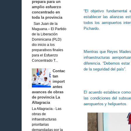
prepara para un
amplio esfuerzo
“El objetivo fundamental 
concentrado en
establecer las alianzas es
toda la provincia
todos los aeropuertos inter
San Juan de la
Pichardo.
Maguana.– El Partido
de la Liberación
Dominicana (PLD)
dio inicio a los
preparativos finales
Mientras que Reyes Madera f
para el Esfuerzo
infraestructuras aeroportu
Concentrado T...
diferencia. “Debemos estar
de la seguridad del país”.
Contac
tan
import
antes
avances de obras
El acuerdo establece como
de provincia La
las condiciones del subsue
Altagracia
aeropuertos y helipuertos.
La Altagracia.- Las
obras de
infraestructuras
prioritarias
demandadas por la