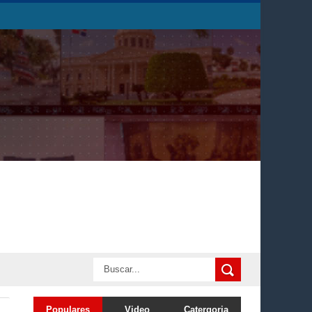
Populares
Video
Catergoria