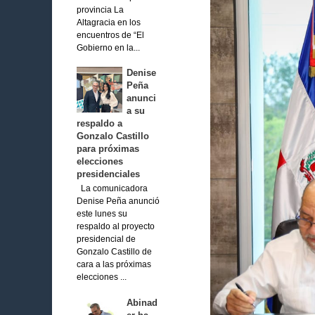
provincia La
Altagracia en los
encuentros de “El
Gobierno en la...
Denise
Peña
anunci
a su
respaldo a
Gonzalo Castillo
para próximas
elecciones
presidenciales
La comunicadora
Denise Peña anunció
este lunes su
respaldo al proyecto
presidencial de
Gonzalo Castillo de
cara a las próximas
elecciones ...
Abinad