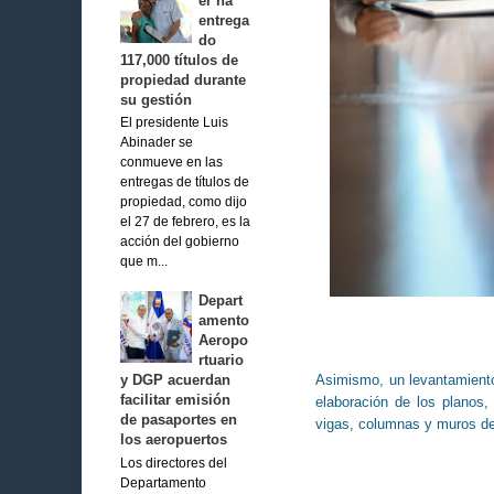
er ha
entrega
do
117,000 títulos de
propiedad durante
su gestión
El presidente Luis
Abinader se
conmueve en las
entregas de títulos de
propiedad, como dijo
el 27 de febrero, es la
acción del gobierno
que m...
Depart
amento
Aeropo
rtuario
Asimismo, un levantamiento 
y DGP acuerdan
facilitar emisión
elaboración de los planos
de pasaportes en
vigas, columnas y muros de 
los aeropuertos
Los directores del
Departamento