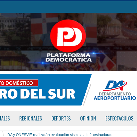
NALES
REGIONALES
DEPORTES
OPINION
ESPECTACULOS
DA y ONESVIE realizarán evaluación sísmica a infraestructuras