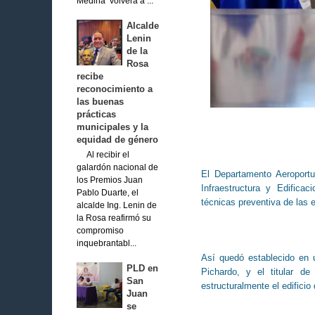
Medina volverá a ...
Alcalde
Lenin
de la
Rosa
recibe
reconocimiento a
las buenas
prácticas
municipales y la
equidad de género
Al recibir el
galardón nacional de
El Departamento Aeroportu
los Premios Juan
Infraestructura y Edifica
Pablo Duarte, el
técnicas preventiva de las e
alcalde Ing. Lenin de
la Rosa reafirmó su
compromiso
inquebrantabl...
Así quedó establecido en u
PLD en
Pichardo, y el titular 
San
estructuralmente el edificio
Juan
se