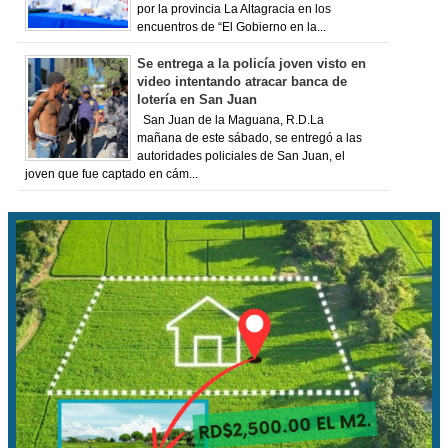
por la provincia La Altagracia en los
encuentros de “El Gobierno en la...
Se entrega a la policía joven visto en
video intentando atracar banca de
lotería en San Juan
San Juan de la Maguana, R.D.La
mañana de este sábado, se entregó a las
autoridades policiales de San Juan, el
joven que fue captado en cám...