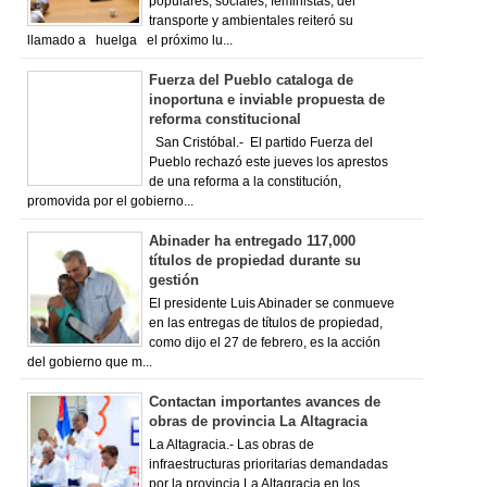
populares, sociales, feministas, del
transporte y ambientales reiteró su
llamado a huelga el próximo lu...
Fuerza del Pueblo cataloga de
inoportuna e inviable propuesta de
reforma constitucional
San Cristóbal.- El partido Fuerza del
Pueblo rechazó este jueves los aprestos
de una reforma a la constitución,
promovida por el gobierno...
Abinader ha entregado 117,000
títulos de propiedad durante su
gestión
El presidente Luis Abinader se conmueve
en las entregas de títulos de propiedad,
como dijo el 27 de febrero, es la acción
del gobierno que m...
Contactan importantes avances de
obras de provincia La Altagracia
La Altagracia.- Las obras de
infraestructuras prioritarias demandadas
por la provincia La Altagracia en los