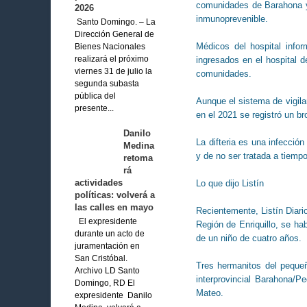
comunidades de Barahona y
2026
inmunoprevenible.
Santo Domingo. – La
Dirección General de
Médicos del hospital info
Bienes Nacionales
ingresados en el hospital d
realizará el próximo
viernes 31 de julio la
comunidades.
segunda subasta
pública del
Aunque el sistema de vigila
presente...
en el 2021 se registró un b
Danilo
La difteria es una infecció
Medina
y de no ser tratada a tiemp
retoma
rá
actividades
Lo que dijo Listín
políticas: volverá a
las calles en mayo
Recientemente, Listín Diari
El expresidente
Región de Enriquillo, se ha
durante un acto de
de un niño de cuatro años.
juramentación en
San Cristóbal.
Tres hermanitos del pequeñ
Archivo LD Santo
interprovincial Barahona/
Domingo, RD El
Mateo.
expresidente Danilo