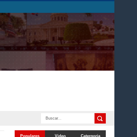
Populares
Video
Catergoria