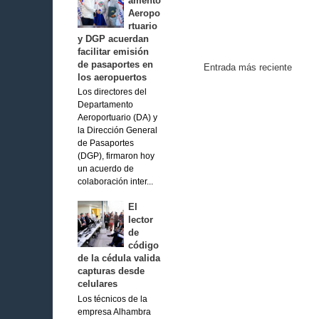
amento
Aeropo
rtuario
y DGP acuerdan
facilitar emisión
de pasaportes en
Entrada más reciente
los aeropuertos
Los directores del
Departamento
Aeroportuario (DA) y
la Dirección General
de Pasaportes
(DGP), firmaron hoy
un acuerdo de
colaboración inter...
El
lector
de
código
de la cédula valida
capturas desde
celulares
Los técnicos de la
empresa Alhambra