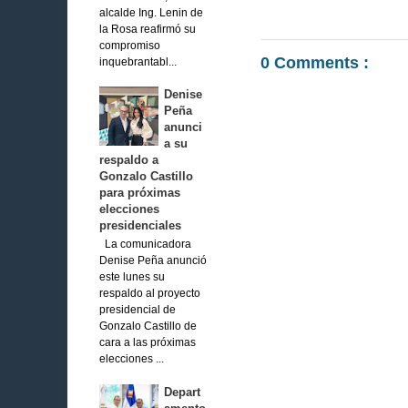
alcalde Ing. Lenin de
la Rosa reafirmó su
compromiso
0 Comments :
inquebrantabl...
Denise
Peña
anunci
a su
respaldo a
Gonzalo Castillo
para próximas
elecciones
presidenciales
La comunicadora
Denise Peña anunció
este lunes su
respaldo al proyecto
presidencial de
Gonzalo Castillo de
cara a las próximas
elecciones ...
Depart