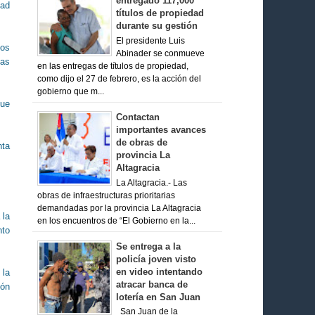
entregado 117,000
dad
títulos de propiedad
durante su gestión
El presidente Luis
ños
Abinader se conmueve
tas
en las entregas de títulos de propiedad,
como dijo el 27 de febrero, es la acción del
gobierno que m...
que
Contactan
importantes avances
de obras de
nta
provincia La
Altagracia
La Altagracia.- Las
obras de infraestructuras prioritarias
demandadas por la provincia La Altagracia
 la
en los encuentros de “El Gobierno en la...
nto
Se entrega a la
policía joven visto
en video intentando
 la
atracar banca de
ión
lotería en San Juan
San Juan de la