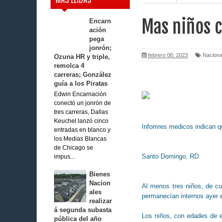
Mas niños c
Encarn
ación
pega
jonrón;
febrero 08, 2023
Naciona
Ozuna HR y triple,
remolca 4
carreras; González
guía a los Piratas
Edwin Encarnación
conectó un jonrón de
tres carreras, Dallas
Keuchel lanzó cinco
Infomres medicos indican q
entradas en blanco y
los Medias Blancas
de Chicago se
Santo Domingo, RD
impus...
Bienes
Nacion
Al menos tres niños, de cua
ales
permanecían internos ayer en
realizar
á segunda subasta
Los niños, con edades de en
pública del año