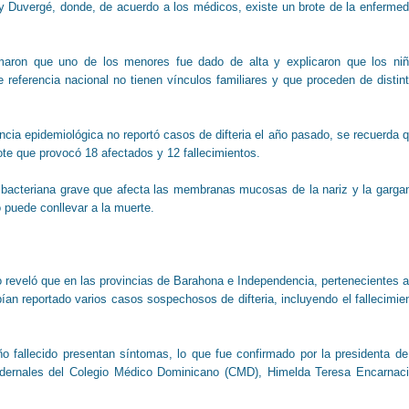
 Duvergé, donde, de acuerdo a los médicos, existe un brote de la enferme
rmaron que uno de los menores fue dado de alta y explicaron que los ni
e referencia nacional no tienen vínculos familiares y que proceden de distin
ncia epidemiológica no reportó casos de difteria el año pasado, se recuerda 
rote que provocó 18 afectados y 12 fallecimientos.
n bacteriana grave que afecta las membranas mucosas de la nariz y la garga
o puede conllevar a la muerte.
o reveló que en las provincias de Barahona e Independencia, pertenecientes a
bían reportado varios casos sospechosos de difteria, incluyendo el fallecimie
o fallecido presentan síntomas, lo que fue confirmado por la presidenta de
Pedernales del Colegio Médico Dominicano (CMD), Himelda Teresa Encarnac