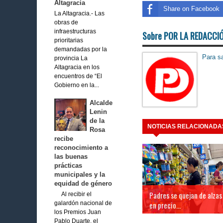
Altagracia
Share on Facebook
La Altagracia.- Las
obras de
infraestructuras
Sobre POR LA REDACCI
prioritarias
demandadas por la
Para sa
provincia La
Altagracia en los
encuentros de “El
Gobierno en la...
Alcalde
Lenin
de la
NOTICIAS RELACIONADA
Rosa
recibe
reconocimiento a
las buenas
prácticas
municipales y la
equidad de género
Padres se quejan de alzas
Al recibir el
en precio...
galardón nacional de
los Premios Juan
Pablo Duarte, el