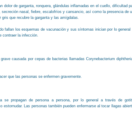
 dolor de garganta, ronquera, glándulas inflamadas en el cuello, dificultad p
a, secreción nasal, fiebre, escalofríos y cansancio, así como la presencia de 
gris que recubre la garganta y las amígdalas.
o fallan los esquemas de vacunación y sus síntomas inician por lo general
 contraer la infección.
ón grave causada por cepas de bacterias llamadas Corynebacterium diphtheri
hacer que las personas se enfermen gravemente.
ria se propagan de persona a persona, por lo general a través de goti
r o estornudar. Las personas también pueden enfermarse al tocar llagas abier