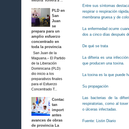
Medina volverá a ...
Entre sus síntomas destacan
PLD en
respirar o respiración rápid
San
membrana gruesa y de color 
Juan
se
La enfermedad ocurre cuand
prepara para un
dos a cinco días después de
amplio esfuerzo
concentrado en
De qué se trata
toda la provincia
San Juan de la
La difteria es una infecci
Maguana.– El Partido
que producen una toxina.
de la Liberación
Dominicana (PLD)
dio inicio a los
La toxina es la que puede 
preparativos finales
para el Esfuerzo
Su propagación
Concentrado T...
Las bacterias de la difte
Contac
respiratorias, como al tose
tan
o úlceras infectadas.
import
antes
avances de obras
Fuente: Listin Diario
de provincia La