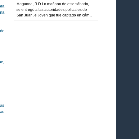
Maguana, R.D.La mañana de este sábado,
ara
se entregó a las autoridades policiales de
una
San Juan, el joven que fue captado en cám...
 de
ae,
tas
tas