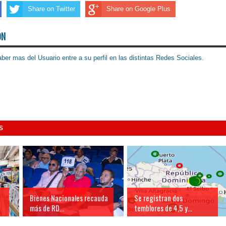
Share on Twitter
Share on Google Plus
ÓN
ber mas del Usuario entre a su perfil en las distintas Redes Sociales.
S
Bienes Nacionales recauda
Se registran dos
más de RD...
temblores de 4,5 y...