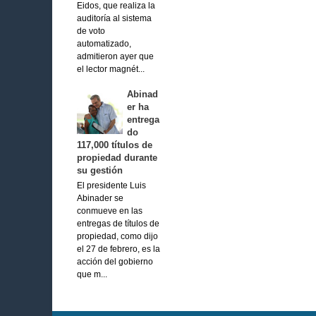
Eidos, que realiza la
auditoría al sistema
de voto
automatizado,
admitieron ayer que
el lector magnét...
Abinad
er ha
entrega
do
117,000 títulos de
propiedad durante
su gestión
El presidente Luis
Abinader se
conmueve en las
entregas de títulos de
propiedad, como dijo
el 27 de febrero, es la
acción del gobierno
que m...