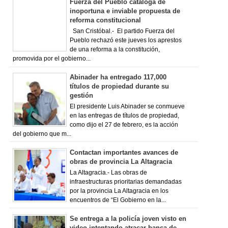
Fuerza del Pueblo cataloga de
inoportuna e inviable propuesta de
reforma constitucional
San Cristóbal.- El partido Fuerza del
Pueblo rechazó este jueves los aprestos
de una reforma a la constitución,
promovida por el gobierno...
Abinader ha entregado 117,000
títulos de propiedad durante su
gestión
El presidente Luis Abinader se conmueve
en las entregas de títulos de propiedad,
como dijo el 27 de febrero, es la acción
del gobierno que m...
Contactan importantes avances de
obras de provincia La Altagracia
La Altagracia.- Las obras de
infraestructuras prioritarias demandadas
por la provincia La Altagracia en los
encuentros de “El Gobierno en la...
Se entrega a la policía joven visto en
video intentando atracar banca de