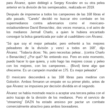
para Álvarez, quien doblegó a Sergey Kovalev en su otra pelea
anterior en la división de los semipesados, realizada en 2019.
Después de imponerse a todos los campeones de las 168 libras el
año pasado, “Canelo” decidió no buscar otro combate en los
supermedianos contra adversarios como el mexicano-
estadounidense David Benavídez, dos veces monarca, o el astro de
los medianos Jermall Charlo, a quien le hubiera encantado
conseguir la bolsa garantizada por subir al cuadrilátero con Álvarez.
“Sé que soy el mejor peleador, pero enfrenté a los mejores
peleadores de la división y vencí a todos en 168”, dijo
Álvarez. “Todavía dices: 'No, pero necesitas pelear... (contra Charlo
o Benavídez)' ¿Por qué? No entiendo eso. Pero en este momento,
puedo hacer lo que quiera, y solo hago las mejores cosas y peleo
con los mejores, con los campeones... (Bivol) tiene algo que
ofrecerme. Es un campeón mundial en 175. Es mejor peleador”.
El mexicano descenderá a las 168 libras para medirse con
Golovkin. Ambos firmaron un empate en su primer pleito, antes de
que Álvarez se impusiera por decisión dividida en el segundo.
Álvarez se había mostrado reacio a aceptar una tercera pelea con el
astro kazajo de la división de los medianos. Pero el servicio de
“streaming” DAZN ha estado ansioso por pactar un combate
comercialmente atractivo para ambos boxeadores.