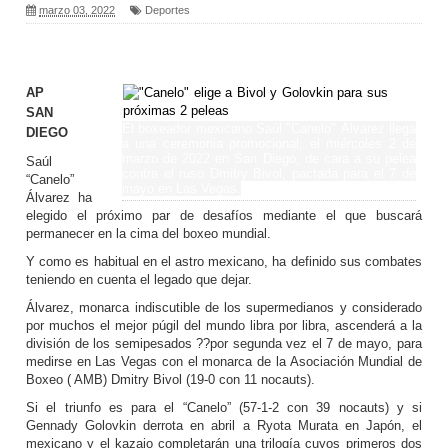
marzo 03, 2022
Deportes
AP
SAN
El boxeador mexicano Saúl "Canelo" Álvarez llega
DIEGO
a una ceremonia promocional, el miércoles 2 de
marzo de 2022 en San Diego, de cara a su pelea
Saúl
contra el ruso Dmitry Bivol, pactada para el 7 de
“Canelo”
mayo en Las Vegas.
Álvarez ha
elegido el próximo par de desafíos mediante el que buscará
permanecer en la cima del boxeo mundial.
Y como es habitual en el astro mexicano, ha definido sus combates
teniendo en cuenta el legado que dejar.
Álvarez, monarca indiscutible de los supermedianos y considerado
por muchos el mejor púgil del mundo libra por libra, ascenderá a la
división de los semipesados ??por segunda vez el 7 de mayo, para
medirse en Las Vegas con el monarca de la Asociación Mundial de
Boxeo ( AMB) Dmitry Bivol (19-0 con 11 nocauts).
Si el triunfo es para el “Canelo” (57-1-2 con 39 nocauts) y si
Gennady Golovkin derrota en abril a Ryota Murata en Japón, el
mexicano y el kazajo completarán una trilogía cuyos primeros dos