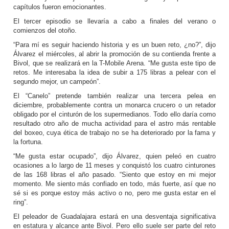
capítulos fueron emocionantes.
El tercer episodio se llevaría a cabo a finales del verano o
comienzos del otoño.
“Para mí es seguir haciendo historia y es un buen reto, ¿no?”, dijo
Álvarez el miércoles, al abrir la promoción de su contienda frente a
Bivol, que se realizará en la T-Mobile Arena. “Me gusta este tipo de
retos. Me interesaba la idea de subir a 175 libras a pelear con el
segundo mejor, un campeón”.
El “Canelo” pretende también realizar una tercera pelea en
diciembre, probablemente contra un monarca crucero o un retador
obligado por el cinturón de los supermedianos. Todo ello daría como
resultado otro año de mucha actividad para el astro más rentable
del boxeo, cuya ética de trabajo no se ha deteriorado por la fama y
la fortuna.
“Me gusta estar ocupado”, dijo Álvarez, quien peleó en cuatro
ocasiones a lo largo de 11 meses y conquistó los cuatro cinturones
de las 168 libras el año pasado. “Siento que estoy en mi mejor
momento. Me siento más confiado en todo, más fuerte, así que no
sé si es porque estoy más activo o no, pero me gusta estar en el
ring”.
El peleador de Guadalajara estará en una desventaja significativa
en estatura y alcance ante Bivol. Pero ello suele ser parte del reto