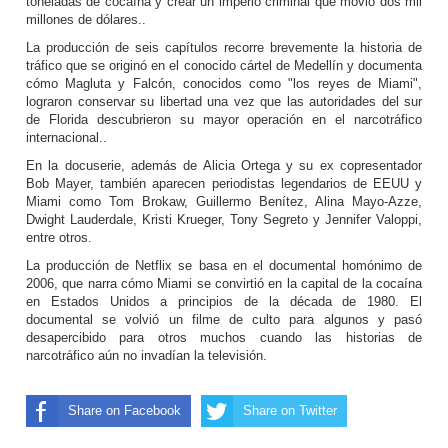
toneladas de cocaína y crear un imperio criminal que movió dos mil
millones de dólares..
La producción de seis capítulos recorre brevemente la historia de
tráfico que se originó en el conocido cártel de Medellín y documenta
cómo Magluta y Falcón, conocidos como "los reyes de Miami",
lograron conservar su libertad una vez que las autoridades del sur
de Florida descubrieron su mayor operación en el narcotráfico
internacional..
En la docuserie, además de Alicia Ortega y su ex copresentador
Bob Mayer, también aparecen periodistas legendarios de EEUU y
Miami como Tom Brokaw, Guillermo Benítez, Alina Mayo-Azze,
Dwight Lauderdale, Kristi Krueger, Tony Segreto y Jennifer Valoppi,
entre otros.
La producción de Netflix se basa en el documental homónimo de
2006, que narra cómo Miami se convirtió en la capital de la cocaína
en Estados Unidos a principios de la década de 1980. El
documental se volvió un filme de culto para algunos y pasó
desapercibido para otros muchos cuando las historias de
narcotráfico aún no invadían la televisión.
Share on Facebook
Share on Twitter