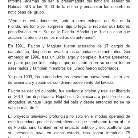
Informe, además de ser la presentadora del noticiero estelar de
Noticias SIN a las 10:00 de la noche y encabezar las coberturas
noticiosas del grupo.
“Verme en esta docuserie, junto a otros colegas del Sur de la
Florida, me tomó por sorpresa” dijo Ortega, al recordar sus labores
periodísticas en el Sur de la Florida. Añadió que “fue un caso que
acaparó la atención de los medios durante años”.
En 1991, Falcón y Magluta fueron acusados de 17 cargos de
narcotráfico, después de evadir a las autoridades durante años. Sin
embargo en 1996, tras un juicio largo y complejo, fueron absueltos,
en parte porque tres testigos que declararían en su contra fueron
asesinados y también miembros del jurado fueron sobornados.
Ya para 1999, las autoridades los acusarían nuevamente, esta vez
de asesinato y sobornos con dinero proveniente del lavado.
Falcón se declaró culpable, fue enviado a prisión y tras ser liberado
en 2019, fue deportado a República Dominicana a petición de sus
abogados, aunque luego salió del país y desde entonces no se ha
sabido más de él.
El proyecto televisivo profundiza no sólo en el modus operandi de
este legendario par de narcotraficantes que sembraron terror al sur
de Florida, sino también en el impacto político y sociocultural que
su presencia tuvo en dicho estado, tras lograr introducir 75