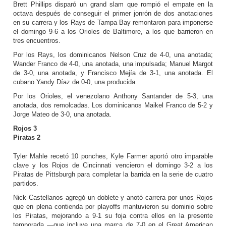
Brett Phillips disparó un grand slam que rompió el empate en la
octava después de conseguir el primer jonrón de dos anotaciones
en su carrera y los Rays de Tampa Bay remontaron para imponerse
el domingo 9-6 a los Orioles de Baltimore, a los que barrieron en
tres encuentros.
Por los Rays, los dominicanos Nelson Cruz de 4-0, una anotada;
Wander Franco de 4-0, una anotada, una impulsada; Manuel Margot
de 3-0, una anotada, y Francisco Mejía de 3-1, una anotada. El
cubano Yandy Díaz de 0-0, una producida.
Por los Orioles, el venezolano Anthony Santander de 5-3, una
anotada, dos remolcadas. Los dominicanos Maikel Franco de 5-2 y
Jorge Mateo de 3-0, una anotada.
Rojos 3
Piratas 2
Tyler Mahle recetó 10 ponches, Kyle Farmer aportó otro imparable
clave y los Rojos de Cincinnati vencieron el domingo 3-2 a los
Piratas de Pittsburgh para completar la barrida en la serie de cuatro
partidos.
Nick Castellanos agregó un doblete y anotó carrera por unos Rojos
que en plena contienda por playoffs mantuvieron su dominio sobre
los Piratas, mejorando a 9-1 su foja contra ellos en la presente
temporada —que incluye una marca de 7-0 en el Great American