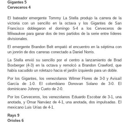
Gigantes 5
Cerveceros 4
El bateador emergente Tommy La Stella produjo la carrera de la
victoria con un sencillo en la octava y los Gigantes de San
Francisco doblegaron el domingo 5-4 a los Cerveceros de
Milwaukee para ganar dos de tres partidos de la serie entre líderes
divisionales.
El emergente Brandon Belt empató el encuentro en la séptima con
un jonrón de dos carreras conectado a Daniel Norris.
La Stella envió su sencillo por el centro a lanzamiento de Brad
Boxberger (4-3) en la octava y remolcó a Brandon Crawford, que
había sacudido un roletazo hacia el jardín izquierdo para un doble.
Por los Gigantes, los venezolanos Wilmer Flores de 3-0 y Avisaíl
García de 1-0. El colombiano Donovan Solano de 3-0. El
dominicano Johnny Cueto de 2-0.
Por los Cerveceros, los venezolanos Eduardo Escobar de 3-1, una
anotada, y Omar Narváez de 4-1, una anotada, dos impulsadas. El
mexicano Luis Urías de 4-1.
Rays 9
Orioles 6