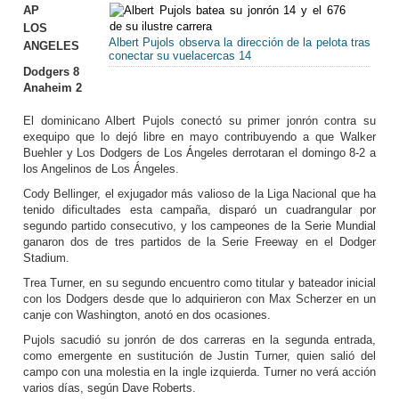
AP
LOS
Albert Pujols observa la dirección de la pelota tras
ANGELES
conectar su vuelacercas 14
Dodgers 8
Anaheim 2
El dominicano Albert Pujols conectó su primer jonrón contra su
exequipo que lo dejó libre en mayo contribuyendo a que Walker
Buehler y Los Dodgers de Los Ángeles derrotaran el domingo 8-2 a
los Angelinos de Los Ángeles.
Cody Bellinger, el exjugador más valioso de la Liga Nacional que ha
tenido dificultades esta campaña, disparó un cuadrangular por
segundo partido consecutivo, y los campeones de la Serie Mundial
ganaron dos de tres partidos de la Serie Freeway en el Dodger
Stadium.
Trea Turner, en su segundo encuentro como titular y bateador inicial
con los Dodgers desde que lo adquirieron con Max Scherzer en un
canje con Washington, anotó en dos ocasiones.
Pujols sacudió su jonrón de dos carreras en la segunda entrada,
como emergente en sustitución de Justin Turner, quien salió del
campo con una molestia en la ingle izquierda. Turner no verá acción
varios días, según Dave Roberts.