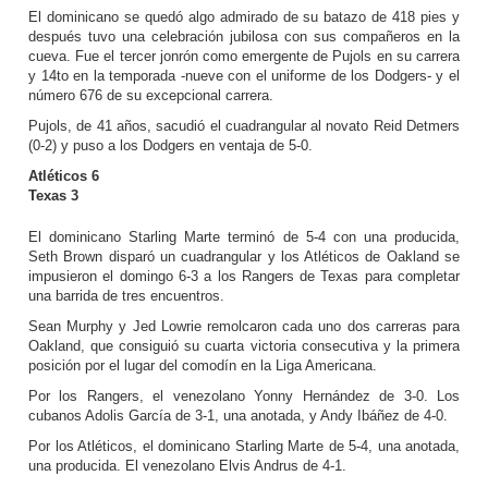
El dominicano se quedó algo admirado de su batazo de 418 pies y
después tuvo una celebración jubilosa con sus compañeros en la
cueva. Fue el tercer jonrón como emergente de Pujols en su carrera
y 14to en la temporada -nueve con el uniforme de los Dodgers- y el
número 676 de su excepcional carrera.
Pujols, de 41 años, sacudió el cuadrangular al novato Reid Detmers
(0-2) y puso a los Dodgers en ventaja de 5-0.
Atléticos 6
Texas 3
El dominicano Starling Marte terminó de 5-4 con una producida,
Seth Brown disparó un cuadrangular y los Atléticos de Oakland se
impusieron el domingo 6-3 a los Rangers de Texas para completar
una barrida de tres encuentros.
Sean Murphy y Jed Lowrie remolcaron cada uno dos carreras para
Oakland, que consiguió su cuarta victoria consecutiva y la primera
posición por el lugar del comodín en la Liga Americana.
Por los Rangers, el venezolano Yonny Hernández de 3-0. Los
cubanos Adolis García de 3-1, una anotada, y Andy Ibáñez de 4-0.
Por los Atléticos, el dominicano Starling Marte de 5-4, una anotada,
una producida. El venezolano Elvis Andrus de 4-1.