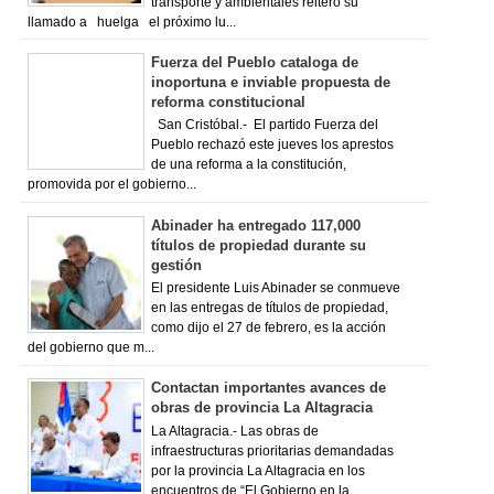
transporte y ambientales reiteró su
llamado a huelga el próximo lu...
Fuerza del Pueblo cataloga de
inoportuna e inviable propuesta de
reforma constitucional
San Cristóbal.- El partido Fuerza del
Pueblo rechazó este jueves los aprestos
de una reforma a la constitución,
promovida por el gobierno...
Abinader ha entregado 117,000
títulos de propiedad durante su
gestión
El presidente Luis Abinader se conmueve
en las entregas de títulos de propiedad,
como dijo el 27 de febrero, es la acción
del gobierno que m...
Contactan importantes avances de
obras de provincia La Altagracia
La Altagracia.- Las obras de
infraestructuras prioritarias demandadas
por la provincia La Altagracia en los
encuentros de “El Gobierno en la...