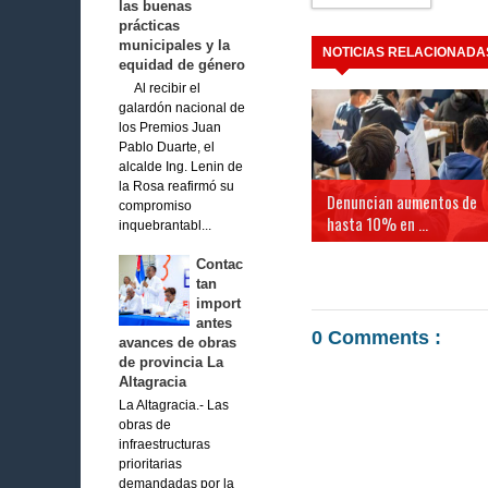
las buenas
prácticas
municipales y la
NOTICIAS RELACIONADA
equidad de género
Al recibir el
galardón nacional de
los Premios Juan
Pablo Duarte, el
alcalde Ing. Lenin de
la Rosa reafirmó su
Denuncian aumentos de
compromiso
hasta 10% en ...
inquebrantabl...
Contac
tan
import
antes
0 Comments :
avances de obras
de provincia La
Altagracia
La Altagracia.- Las
obras de
infraestructuras
prioritarias
demandadas por la