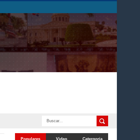
Populares
Video
Catergoria