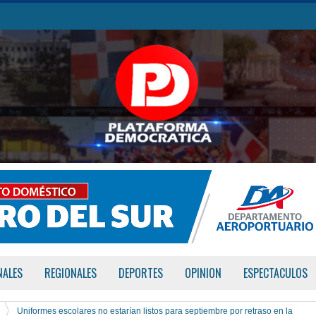
NALES
REGIONALES
DEPORTES
OPINION
ESPECTACULOS
Uniformes escolares no estarían listos para septiembre por retraso en la