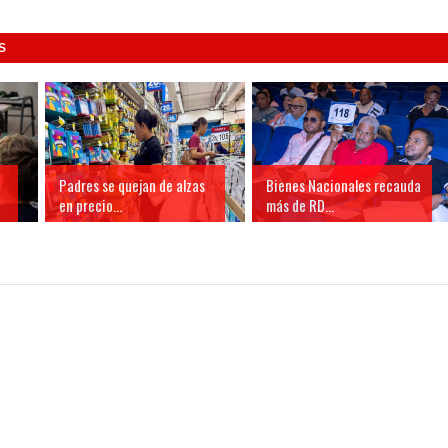
S
Padres se quejan de alzas
Bienes Nacionales recauda
en precio...
más de RD...