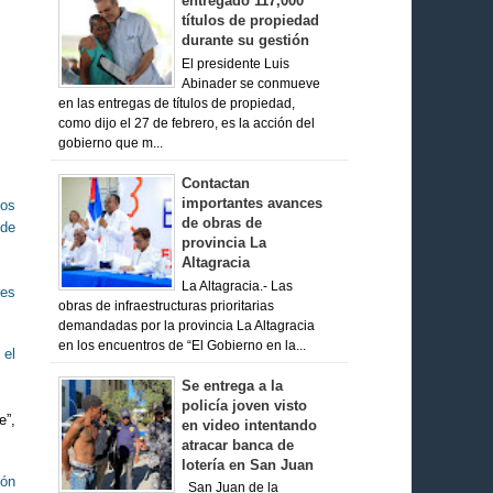
entregado 117,000
títulos de propiedad
durante su gestión
El presidente Luis
Abinader se conmueve
en las entregas de títulos de propiedad,
como dijo el 27 de febrero, es la acción del
gobierno que m...
Contactan
importantes avances
los
de obras de
 de
provincia La
Altagracia
La Altagracia.- Las
res
obras de infraestructuras prioritarias
demandadas por la provincia La Altagracia
en los encuentros de “El Gobierno en la...
 el
Se entrega a la
policía joven visto
e”,
en video intentando
atracar banca de
lotería en San Juan
ión
San Juan de la