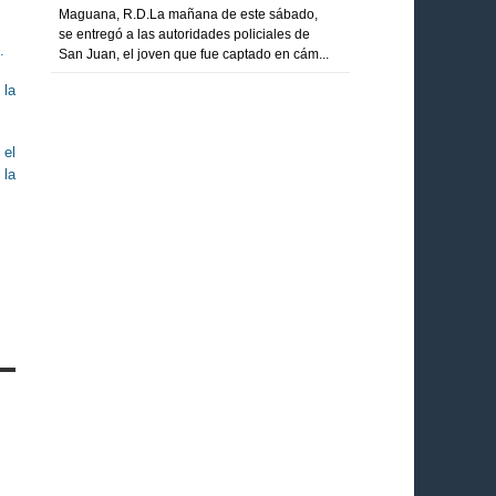
Maguana, R.D.La mañana de este sábado,
se entregó a las autoridades policiales de
.
San Juan, el joven que fue captado en cám...
 la
 el
 la