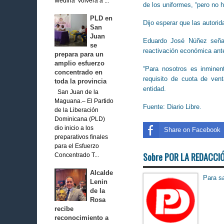
Medina volverá a ...
de los uniformes, “pero no h
PLD en
Dijo esperar que las autorid
San
Juan
Eduardo José Núñez señaló
se
reactivación económica ante
prepara para un
amplio esfuerzo
“Para nosotros es inmine
concentrado en
requisito de cuota de ven
toda la provincia
entidad.
San Juan de la
Maguana.– El Partido
Fuente: Diario Libre.
de la Liberación
Dominicana (PLD)
dio inicio a los
Share on Facebook
preparativos finales
para el Esfuerzo
Sobre POR LA REDACCI
Concentrado T...
Alcalde
Para sa
Lenin
de la
Rosa
recibe
reconocimiento a