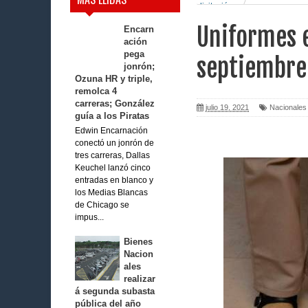
licitación
Uniformes e
Encarn
ación
pega
septiembre 
jonrón;
Ozuna HR y triple,
remolca 4
carreras; González
julio 19, 2021
Nacionales
guía a los Piratas
Edwin Encarnación
conectó un jonrón de
tres carreras, Dallas
Keuchel lanzó cinco
entradas en blanco y
los Medias Blancas
de Chicago se
impus...
Bienes
Nacion
ales
realizar
á segunda subasta
pública del año