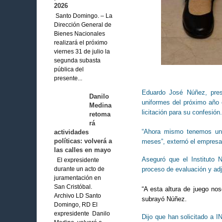
2026
Santo Domingo. – La
Dirección General de
Bienes Nacionales
realizará el próximo
viernes 31 de julio la
segunda subasta
pública del
presente...
Eduardo José Núñez, presi
Danilo
uniformes del próximo año e
Medina
licitación para su confesión.
retoma
rá
“Ahora mismo tenemos un r
actividades
políticas: volverá a
meses”, externó el empresar
las calles en mayo
Aseguró que el Instituto N
El expresidente
proceso de evaluación y adj
durante un acto de
juramentación en
San Cristóbal.
“A esta altura de juego no
Archivo LD Santo
subrayó Núñez.
Domingo, RD El
expresidente Danilo
Dijo que han solicitado a I