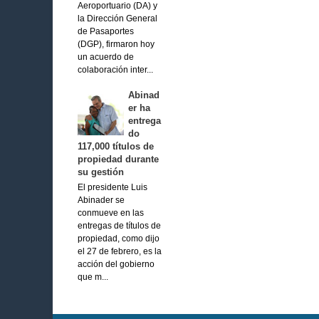
Aeroportuario (DA) y
la Dirección General
de Pasaportes
(DGP), firmaron hoy
un acuerdo de
colaboración inter...
Abinad
er ha
entrega
do
117,000 títulos de
propiedad durante
su gestión
El presidente Luis
Abinader se
conmueve en las
entregas de títulos de
propiedad, como dijo
el 27 de febrero, es la
acción del gobierno
que m...