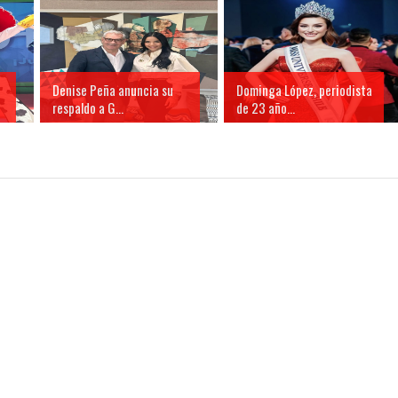
Denise Peña anuncia su
Dominga López, periodista
respaldo a G...
de 23 año...