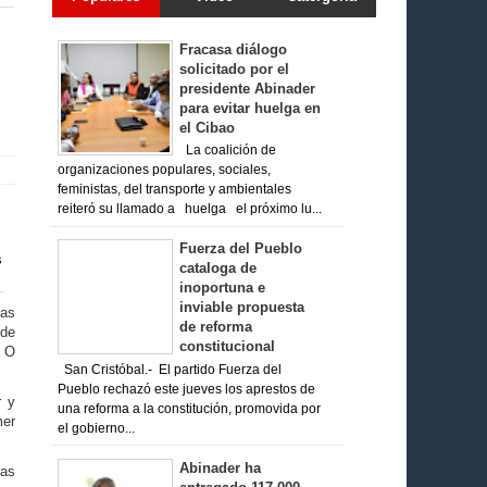
Fracasa diálogo
solicitado por el
presidente Abinader
para evitar huelga en
el Cibao
La coalición de
organizaciones populares, sociales,
feministas, del transporte y ambientales
reiteró su llamado a huelga el próximo lu...
Fuerza del Pueblo
cataloga de
inoportuna e
inviable propuesta
las
de reforma
 de
constitucional
. O
San Cristóbal.- El partido Fuerza del
Pueblo rechazó este jueves los aprestos de
r y
una reforma a la constitución, promovida por
mer
el gobierno...
Abinader ha
eas