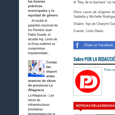
las buenas
el “Rey de la bachata” vio l
prácticas
municipales y la
Otros casos de orígenes do
equidad de género
Saldaña y Michelle Rodrígu
Al recibir el
Shalim, hijo de Charytín Goi
galardón nacional de
los Premios Juan
Fuente: Listin Diario
Pablo Duarte, el
alcalde Ing. Lenin de
la Rosa reafirmó su
Share on Facebook
compromiso
inquebrantabl...
Sobre POR LA REDACCI
Contac
tan
Para sa
import
antes
avances de obras
de provincia La
Altagracia
La Altagracia.- Las
obras de
infraestructuras
NOTICIAS RELACIONADA
prioritarias
demandadas por la