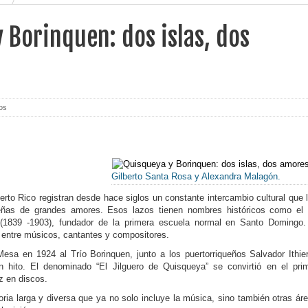
 Borinquen: dos islas, dos
os
Gilberto Santa Rosa y Alexandra Malagón.
to Rico registran desde hace siglos un constante intercambio cultural que 
beñas de grandes amores. Esos lazos tienen nombres históricos como el
(1839 -1903), fundador de la primera escuela normal en Santo Domingo
entre músicos, cantantes y compositores.
Mesa en 1924 al Trío Borinquen, junto a los puertorriqueños Salvador Ithie
n hito. El denominado “El Jilguero de Quisqueya” se convirtió en el pri
z en discos.
toria larga y diversa que ya no solo incluye la música, sino también otras ár