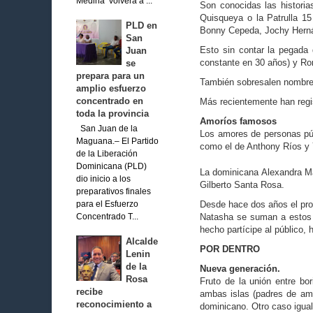
Medina volverá a ...
Son conocidas las histori
Quisqueya o la Patrulla 15
PLD en
Bonny Cepeda, Jochy Hern
San
Esto sin contar la pegada
Juan
constante en 30 años) y R
se
prepara para un
También sobresalen nombres
amplio esfuerzo
concentrado en
Más recientemente han regis
toda la provincia
Amoríos famosos
San Juan de la
Los amores de personas públ
Maguana.– El Partido
como el de Anthony Ríos y 
de la Liberación
Dominicana (PLD)
La dominicana Alexandra Ma
dio inicio a los
Gilberto Santa Rosa.
preparativos finales
Desde hace dos años el pro
para el Esfuerzo
Natasha se suman a estos 
Concentrado T...
hecho partícipe al público,
Alcalde
POR DENTRO
Lenin
de la
Nueva generación.
Rosa
Fruto de la unión entre bo
recibe
ambas islas (padres de amb
reconocimiento a
dominicano. Otro caso igual