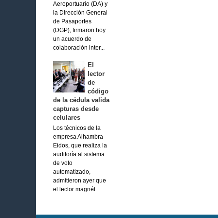
Aeroportuario (DA) y
la Dirección General
de Pasaportes
(DGP), firmaron hoy
un acuerdo de
colaboración inter...
El
lector
de
código
de la cédula valida
capturas desde
celulares
Los técnicos de la
empresa Alhambra
Eidos, que realiza la
auditoría al sistema
de voto
automatizado,
admitieron ayer que
el lector magnét...