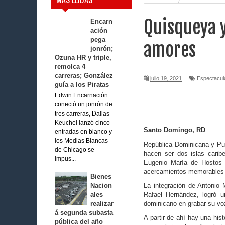
Quisqueya y
Encarn
ación
pega
amores
jonrón;
Ozuna HR y triple,
remolca 4
carreras; González
julio 19, 2021
Espectacul
guía a los Piratas
Edwin Encarnación
conectó un jonrón de
tres carreras, Dallas
Keuchel lanzó cinco
Santo Domingo, RD
entradas en blanco y
los Medias Blancas
República Dominicana y Puer
de Chicago se
hacen ser dos islas cari
impus...
Eugenio María de Hostos 
acercamientos memorables 
Bienes
Nacion
La integración de Antonio 
ales
Rafael Hernández, logró u
realizar
dominicano en grabar su vo
á segunda subasta
A partir de ahí hay una his
pública del año