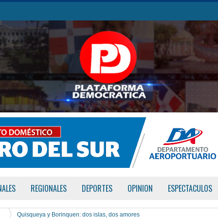
NALES
REGIONALES
DEPORTES
OPINION
ESPECTACULOS
Quisqueya y Borinquen: dos islas, dos amores