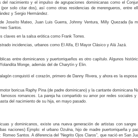
as del nacimiento y el impulso de agrupaciones dominicanas como el Conju
 (por solo citar dos), así como otras residencias de merengueros, entre el
ández y Sergio Hermández.
 de Joseíto Mateo, Juan Luis Guerra, Johnny Ventura, Milly Quezada (la 
omeo Santos.
 claves en la salsa erótica como Frank Torres.
trado incidencias, urbanos como El Alfa, El Mayor Clásico y Alá Jazá.
icas entre dominicanos y puertorriqueños es otro capítulo. Algunos históri
Yolandita Monge, además del de Charytín y Elin.
lagón conquistó el corazón, primero de Danny Rivera, y ahora es la esposa
motor boricua Raphy Pina (de padre dominicano) y la cantante dominicana Na
famosos romances. La pareja ha compartido su amor por redes sociales y
 hasta del nacimiento de su hija, en mayo pasado.
ricuas y dominicanos, existe una nueva generación de artistas con sangre
as naciones) Ejmplo: el urbano Ozulna, hijo de madre puertorriqueña y pa
: Romeo Santos. A diferencia del “Negrito Ojos Claros”, que nació en San Ju