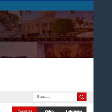
Populares
Video
Catergoria