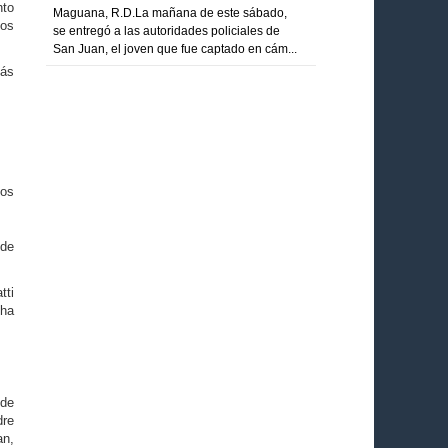
nto
Maguana, R.D.La mañana de este sábado,
los
se entregó a las autoridades policiales de
San Juan, el joven que fue captado en cám...
más
cos
 de
tti
 ha
 de
dre
an,