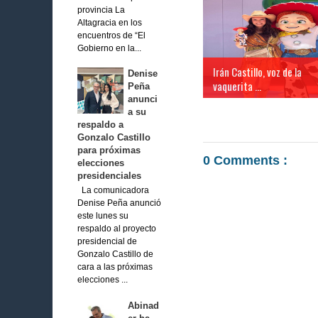
provincia La
Altagracia en los
encuentros de “El
Gobierno en la...
Irán Castillo, voz de la
Denise
vaquerita ...
Peña
anunci
a su
respaldo a
Gonzalo Castillo
para próximas
0 Comments :
elecciones
presidenciales
La comunicadora
Denise Peña anunció
este lunes su
respaldo al proyecto
presidencial de
Gonzalo Castillo de
cara a las próximas
elecciones ...
Abinad