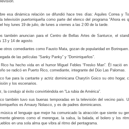
elevisión.
bre esa dinámica relación se difundió hace tres días: Aquiles Correa y T
la televisión puertorriqueña como parte del elenco del programa “Ahora es 
el hoy lunes 19 de julio, de lunes a viernes a las 2:00 de la tarde.
s también anuncian para el Centro de Bellas Artes de Santurce, el stan
s 13 y 14 de agosto.
 que otros comediantes como Fausto Mata, gozan de popularidad en Borinquen.
egada de las películas “Sanky Panky” y “Domirriqueños”.
o Rico ha hecho vida en el humor Miguel Febles “Fresko Man”. Él nació en
o se radicó en Puerto Rico, comediante, integrante del Dúo Las Palomas.
co fue para la cantante y actriz dominicana Charytín Goico su otro hogar, 
isión y los escenarios.
z, la condujo al éxito convirtiéndola en “La rubia de América”.
co también tuvo sus buenas temporadas en la televisión del vecino país. 
rtorriqueños es Amaury Nolasco, y es de padres dominicanos.
 música el lenguaje que mejor ha comunicado la atracción que siente su ge
amente géneros como el merengue, la salsa, la balada, el bolero y los rit
eblos en una sola alma que vibra al ritmo del pentagrama.