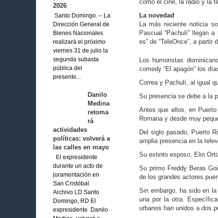
como el cine, la radio y la t
2026
La novedad
Santo Domingo. – La
La más reciente noticia so
Dirección General de
Pascual “Pachulí” llegan a 
Bienes Nacionales
es” de “TeleOnce”, a partir d
realizará el próximo
viernes 31 de julio la
Los humoristas dominicano
segunda subasta
comedy “El apagón” los día
pública del
presente...
Correa y Pachulí, al igual
Danilo
Su presencia se debe a la p
Medina
Antes que ellos, en Puert
retoma
Romana y desde muy pequeñ
rá
actividades
Del siglo pasado, Puerto Ri
políticas: volverá a
amplia presencia en la telev
las calles en mayo
Su extinto esposo, Elin Orti
El expresidente
durante un acto de
Su primo Freddy Beras Goi
juramentación en
de los grandes actores pue
San Cristóbal.
Sin embargo, ha sido en la
Archivo LD Santo
una por la otra. Específic
Domingo, RD El
urbanos han unidos a dos pu
expresidente Danilo