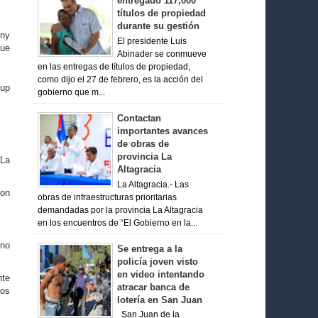
entregado 117,000
títulos de propiedad
durante su gestión
ony
El presidente Luis
que
Abinader se conmueve
en las entregas de títulos de propiedad,
como dijo el 27 de febrero, es la acción del
dup
gobierno que m...
Contactan
importantes avances
de obras de
provincia La
 La
Altagracia
La Altagracia.- Las
con
obras de infraestructuras prioritarias
demandadas por la provincia La Altagracia
en los encuentros de “El Gobierno en la...
Uno
Se entrega a la
policía joven visto
en video intentando
nte
atracar banca de
mos
lotería en San Juan
San Juan de la