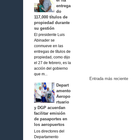
er ha
entrega
do
117,000 títulos de
propiedad durante
su gestión
El presidente Luis
Abinader se
conmueve en las
entregas de títulos de
propiedad, como dijo
el 27 de febrero, es la
acción del gobierno
que m...
Entrada más reciente
Depart
amento
Aeropo
rtuario
y DGP acuerdan
facilitar emisión
de pasaportes en
los aeropuertos
Los directores del
Departamento