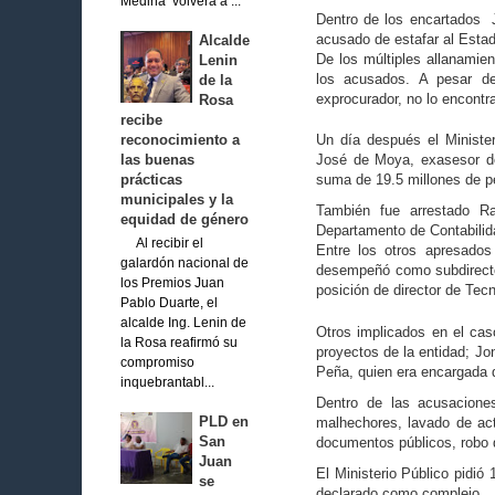
Medina volverá a ...
Dentro de los encartados Je
acusado de estafar al Esta
Alcalde
De los múltiples allanamie
Lenin
los acusados. A pesar de
de la
exprocurador, no lo encontr
Rosa
recibe
Un día después el Ministeri
reconocimiento a
José de Moya, exasesor de
las buenas
suma de 19.5 millones de p
prácticas
municipales y la
También fue arrestado R
equidad de género
Departamento de Contabili
Al recibir el
Entre los otros apresados
galardón nacional de
desempeñó como subdirector
los Premios Juan
posición de director de Tecn
Pablo Duarte, el
alcalde Ing. Lenin de
Otros implicados en el cas
la Rosa reafirmó su
proyectos de la entidad; Jo
compromiso
Peña, quien era encargada 
inquebrantabl...
Dentro de las acusacione
PLD en
malhechores, lavado de acti
San
documentos públicos, robo d
Juan
El Ministerio Público pidió
se
declarado como complejo.