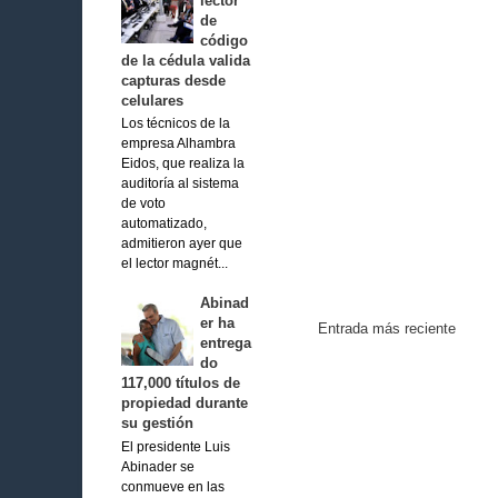
lector
de
código
de la cédula valida
capturas desde
celulares
Los técnicos de la
empresa Alhambra
Eidos, que realiza la
auditoría al sistema
de voto
automatizado,
admitieron ayer que
el lector magnét...
Abinad
er ha
Entrada más reciente
entrega
do
117,000 títulos de
propiedad durante
su gestión
El presidente Luis
Abinader se
conmueve en las