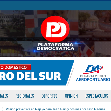
NALES
REGIONALES
DEPORTES
OPINION
ESPECTACULOS
Prisión preventiva en Najayo para Jean Alain y dos más por caso Medusa