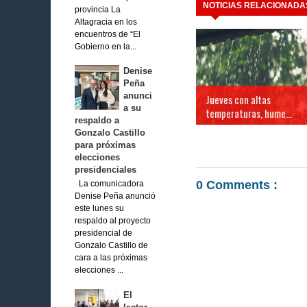
NOTICIAS RELACIONADA
provincia La
Altagracia en los
encuentros de “El
Gobierno en la...
Denise
Peña
anunci
Jueves con altas
a su
temperaturas, hume...
respaldo a
Gonzalo Castillo
para próximas
elecciones
presidenciales
0 Comments :
La comunicadora
Denise Peña anunció
este lunes su
respaldo al proyecto
presidencial de
Gonzalo Castillo de
cara a las próximas
elecciones ...
El