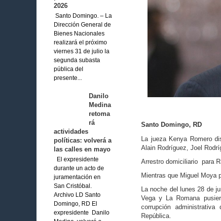
2026
Santo Domingo. – La
Dirección General de
Bienes Nacionales
realizará el próximo
viernes 31 de julio la
segunda subasta
pública del
presente...
Danilo
Medina
retoma
rá
Santo Domingo, RD
actividades
La jueza Kenya Romero dis
políticas: volverá a
Alain Rodríguez, Joel Rodrí
las calles en mayo
El expresidente
Arrestro domiciliario para
durante un acto de
Mientras que Miguel Moya p
juramentación en
San Cristóbal.
La noche del lunes 28 de j
Archivo LD Santo
Vega y La Romana pusiero
Domingo, RD El
corrupción administrativ
expresidente Danilo
República.