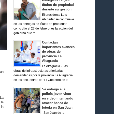
entregado 117,000
títulos de propiedad
durante su gestión
El presidente Luis
Abinader se conmueve
en las entregas de títulos de propiedad,
como dijo el 27 de febrero, es la acción del
gobierno que m...
Contactan
importantes avances
de obras de
provincia La
Altagracia
La Altagracia.- Las
obras de infraestructuras prioritarias
ean
demandadas por la provincia La Altagracia
en los encuentros de “El Gobierno en la...
Se entrega a la
policía joven visto
 La
en video intentando
 la
atracar banca de
 la
lotería en San Juan
San Juan de la