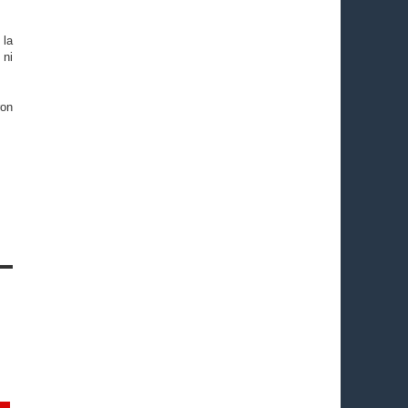
 la
 ni
ron