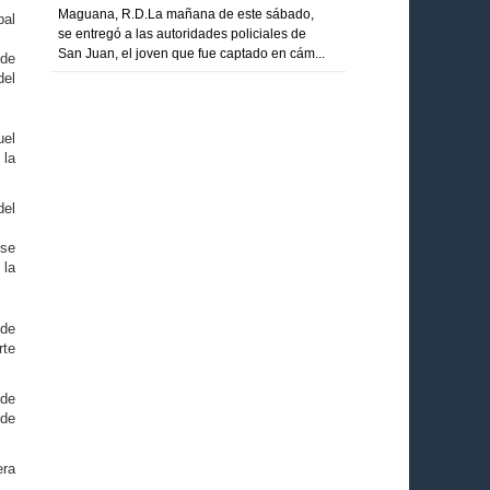
Maguana, R.D.La mañana de este sábado,
pal
se entregó a las autoridades policiales de
San Juan, el joven que fue captado en cám...
 de
del
uel
 la
del
 se
 la
 de
rte
 de
 de
era