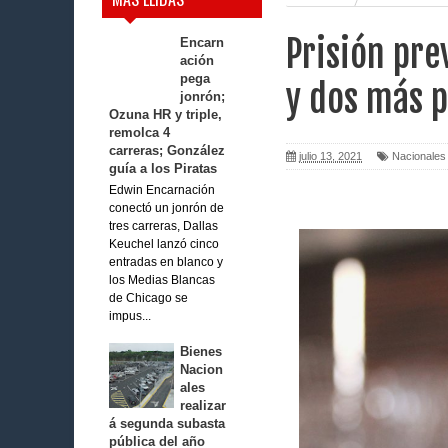
Prisión pre
Encarn
ación
pega
y dos más 
jonrón;
Ozuna HR y triple,
remolca 4
carreras; González
julio 13, 2021
Nacionales
guía a los Piratas
Edwin Encarnación
conectó un jonrón de
tres carreras, Dallas
Keuchel lanzó cinco
entradas en blanco y
los Medias Blancas
de Chicago se
impus...
Bienes
Nacion
ales
realizar
á segunda subasta
pública del año