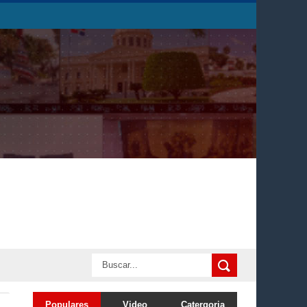
Populares
Video
Catergoria