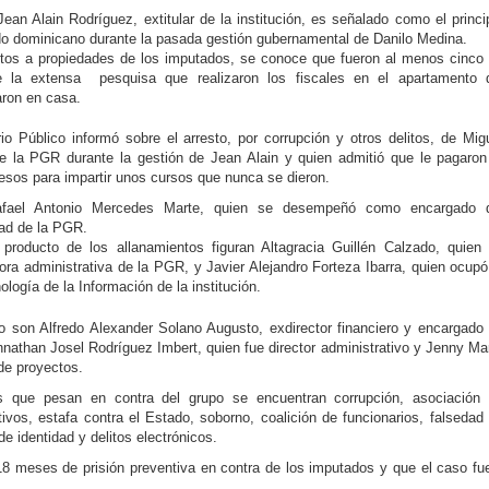
an Alain Rodríguez, extitular de la institución, es señalado como el princi
do dominicano durante la pasada gestión gubernamental de Danilo Medina.
ntos a propiedades de los imputados, se conoce que fueron al menos cinco
 la extensa pesquisa que realizaron los fiscales en el apartamento 
aron en casa.
o Público informó sobre el arresto, por corrupción y otros delitos, de Mig
 la PGR durante la gestión de Jean Alain y quien admitió que le pagaron
esos para impartir unos cursos que nunca se dieron.
afael Antonio Mercedes Marte, quien se desempeñó como encargado 
dad de la PGR.
 producto de los allanamientos figuran Altagracia Guillén Calzado, quien
a administrativa de la PGR, y Javier Alejandro Forteza Ibarra, quien ocupó
ología de la Información de la institución.
o son Alfredo Alexander Solano Augusto, exdirector financiero y encargado
nnathan Josel Rodríguez Imbert, quien fue director administrativo y Jenny Ma
de proyectos.
s que pesan en contra del grupo se encuentran corrupción, asociación
vos, estafa contra el Estado, soborno, coalición de funcionarios, falsedad
e identidad y delitos electrónicos.
 18 meses de prisión preventiva en contra de los imputados y que el caso fu