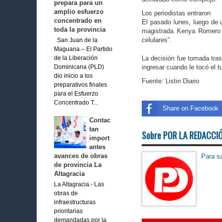
prepara para un
amplio esfuerzo
Los periodistas entraron
concentrado en
El pasado lunes, luego de 
toda la provincia
magistrada Kenya Romero 
celulares”.
San Juan de la
Maguana.– El Partido
La decisión fue tomada tras
de la Liberación
ingresar cuando le tocó el t
Dominicana (PLD)
dio inicio a los
Fuente: Listin Diario
preparativos finales
para el Esfuerzo
Concentrado T...
Share on Facebook
Contac
tan
Sobre POR LA REDACCI
import
antes
avances de obras
Para sa
de provincia La
Altagracia
La Altagracia.- Las
obras de
infraestructuras
prioritarias
demandadas por la