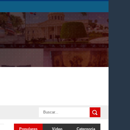
Populares
Video
Catergoria