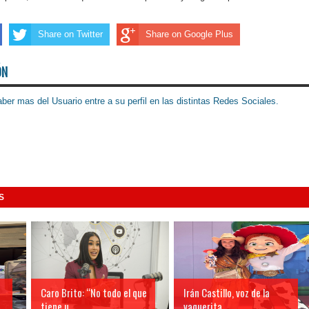
Share on Twitter
Share on Google Plus
ÓN
ber mas del Usuario entre a su perfil en las distintas Redes Sociales.
S
Caro Brito: “No todo el que
Irán Castillo, voz de la
tiene u...
vaquerita ...