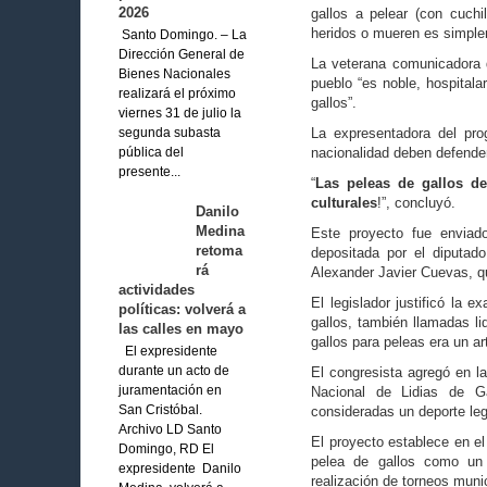
2026
gallos a pelear (con cuc
heridos o mueren es simplem
Santo Domingo. – La
Dirección General de
La veterana comunicadora 
Bienes Nacionales
pueblo “es noble, hospitala
realizará el próximo
gallos”.
viernes 31 de julio la
La expresentadora del pro
segunda subasta
nacionalidad deben defender
pública del
presente...
“
Las peleas de gallos d
culturales
!”, concluyó.
Danilo
Medina
Este proyecto fue enviad
retoma
depositada por el diputad
rá
Alexander Javier Cuevas, qui
actividades
El legislador justificó la 
políticas: volverá a
gallos, también llamadas li
las calles en mayo
gallos para peleas era un a
El expresidente
El congresista agregó en l
durante un acto de
Nacional de Lidias de Ga
juramentación en
consideradas un deporte leg
San Cristóbal.
Archivo LD Santo
El proyecto establece en e
Domingo, RD El
pelea de gallos como un 
expresidente Danilo
realización de torneos muni