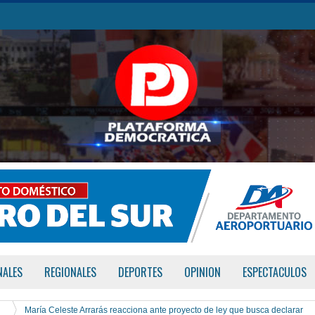
NALES
REGIONALES
DEPORTES
OPINION
ESPECTACULOS
María Celeste Arrarás reacciona ante proyecto de ley que busca declarar