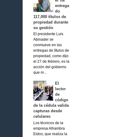
er ha
entrega
do
117,000 títulos de
propiedad durante
su gestión
El presidente Luis
Abinader se
conmueve en las
entregas de títulos de
propiedad, como dijo
el 27 de febrero, es la
acción del gobierno
que m...
El
lector
de
código
de la cédula valida
capturas desde
celulares
Los técnicos de la
empresa Alhambra
Eidos, que realiza la