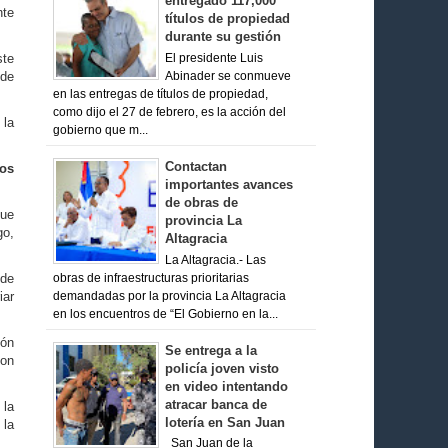
entregado 117,000
nte
títulos de propiedad
durante su gestión
ste
El presidente Luis
 de
Abinader se conmueve
en las entregas de títulos de propiedad,
como dijo el 27 de febrero, es la acción del
 la
gobierno que m...
Contactan
tos
importantes avances
de obras de
fue
provincia La
go,
Altagracia
La Altagracia.- Las
 de
obras de infraestructuras prioritarias
iar
demandadas por la provincia La Altagracia
en los encuentros de “El Gobierno en la...
ión
Se entrega a la
son
policía joven visto
en video intentando
atracar banca de
 la
lotería en San Juan
 la
San Juan de la