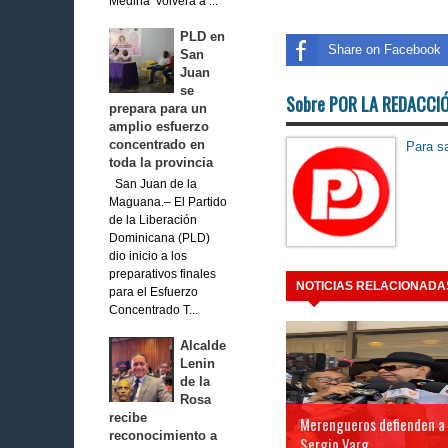
Medina volverá a ...
PLD en
Share on Facebook
San
Juan
se
Sobre POR LA REDACCI
prepara para un
amplio esfuerzo
concentrado en
Para sa
toda la provincia
San Juan de la
Maguana.– El Partido
de la Liberación
Dominicana (PLD)
dio inicio a los
preparativos finales
NOTICIAS RELACIONADA
para el Esfuerzo
Concentrado T...
Alcalde
Lenin
de la
Rosa
recibe
Merengueros defienden a
reconocimiento a
Sergio Varg...