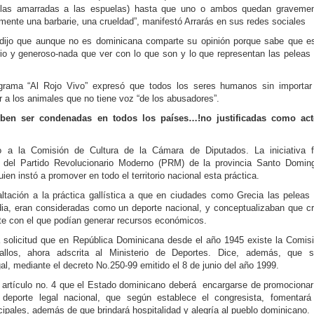
hillas amarradas a las espuelas) hasta que uno o ambos quedan graveme
ente una barbarie, una crueldad”, manifestó Arrarás en sus redes sociales
dijo que aunque no es dominicana comparte su opinión porque sabe que e
rio y generoso-nada que ver con lo que son y lo que representan las peleas
grama “Al Rojo Vivo” expresó que todos los seres humanos sin importar
 a los animales que no tiene voz “de los abusadores”.
eben ser condenadas en todos los países…!no justificadas como ac
o a la Comisión de Cultura de la Cámara de Diputados. La iniciativa 
o del Partido Revolucionario Moderno (PRM) de la provincia Santo Domin
en instó a promover en todo el territorio nacional esta práctica.
exaltación a la práctica gallística a que en ciudades como Grecia las peleas
dia, eran consideradas como un deporte nacional, y conceptualizaban que cr
rte con el que podían generar recursos económicos.
a solicitud que en República Dominicana desde el año 1945 existe la Comis
llos, ahora adscrita al Ministerio de Deportes. Dice, además, que 
al, mediante el decreto No.250-99 emitido el 8 de junio del año 1999.
l artículo no. 4 que el Estado dominicano deberá encargarse de promocionar
deporte legal nacional, que según establece el congresista, fomentará
cipales, además de que brindará hospitalidad y alegría al pueblo dominicano.