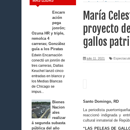
peleas de gallos patrimonio 
María Celes
Encarn
ación
pega
proyecto de
jonrón;
Ozuna HR y triple,
gallos patr
remolca 4
carreras; González
guía a los Piratas
Edwin Encarnación
julio 11, 2021
Espectacul
conectó un jonrón de
tres carreras, Dallas
Keuchel lanzó cinco
entradas en blanco y
los Medias Blancas
de Chicago se
impus...
Santo Domingo, RD
Bienes
Nacion
La periodista puertorriqueñ
ales
reaccionó indignada y entr
realizar
cultural inmaterial de Repú
á segunda subasta
pública del año
“LAS PELEAS DE GALLO