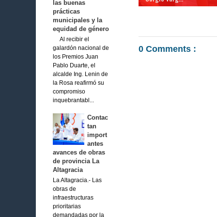
las buenas
prácticas
municipales y la
equidad de género
Al recibir el
0 Comments :
galardón nacional de
los Premios Juan
Pablo Duarte, el
alcalde Ing. Lenin de
la Rosa reafirmó su
compromiso
inquebrantabl...
Contac
tan
import
antes
avances de obras
de provincia La
Altagracia
La Altagracia.- Las
obras de
infraestructuras
prioritarias
demandadas por la