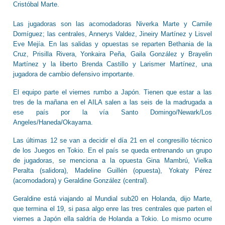
Cristóbal Marte.
Las jugadoras son las acomodadoras Niverka Marte y Camile
Domíguez; las centrales, Annerys Valdez, Jineiry Martínez y Lisvel
Eve Mejía. En las salidas y opuestas se reparten Bethania de la
Cruz, Prisilla Rivera, Yonkaira Peña, Gaila González y Brayelin
Martínez y la liberto Brenda Castillo y Larismer Martínez, una
jugadora de cambio defensivo importante.
El equipo parte el viernes rumbo a Japón. Tienen que estar a las
tres de la mañana en el AILA salen a las seis de la madrugada a
ese país por la vía Santo Domingo/Newark/Los
Angeles/Haneda/Okayama.
Las últimas 12 se van a decidir el día 21 en el congresillo técnico
de los Juegos en Tokio. En el país se queda entrenando un grupo
de jugadoras, se menciona a la opuesta Gina Mambrú, Vielka
Peralta (salidora), Madeline Guillén (opuesta), Yokaty Pérez
(acomodadora) y Geraldine González (central).
Geraldine está viajando al Mundial sub20 en Holanda, dijo Marte,
que termina el 19, si pasa algo enre las tres centrales que parten el
viernes a Japón ella saldría de Holanda a Tokio. Lo mismo ocurre