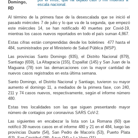
Domingo,
escala nacional.
RD
Al término de la primera fase de la desescalada que se inició el
pasado miércoles 7 de julio y lo que va de la segunda, que empezó
este miércoles 14, se han notificado 40 muertes por Covid-19,
mientras los casos nuevos reportados en todo el país suman 4,867.
Estas cifras están comprendidas desde los boletines 477 hasta el
484, suministrados por el Ministerio de Salud Pública (MSP).
Las provincias Santo Domingo (935), el Distrito Nacional (879),
Santiago (659), La Altagracia (155), Espaillat (145) y San Juan de la
Maguana (78) son las demarcaciones con la mayor cantidad de
nuevos casos registrados en esta última semana.
Santo Domingo, el Distrito Nacional y Santiago, tuvieron su mayor
aumento el domingo 11, a mediados de la primera fase, con 240,
211 y 74 casos nuevos, respectivamente, según el informe número
480.
Estas tres localidades son las que siguen presentando mayor
número de contagios por coronavirus SARS CoV-2.
Las siguientes en encabezar la lista son La Romana (60) que
notificó 39 nuevos casos en el informe 480 y 21 en el 484, luego las
provincias Duarte (54), San Pedro de Macorís (53), Puerto Plata
(53), San Cristóbal (38), Azua (34) y La Vega (31).