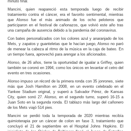
minuto final.
Mancini, quien reapareció esta temporada luego de recibir
tratamiento contra el cáncer, era el favorito sentimental, mientras
que Alonso fue el más animado de los ocho peloteros que
participaron en el festival de cañonazos, que volvió este año tras
una campaña de ausencia debido a la pandemia del coronavirus.
Con bates personalizados con los colores azul y anaranjado de los
Mets, y zapatos y guanteletas que le hacían juego, Alonso no paró
de menear la cabeza al ritmo de la música en la caja de bateo. En
un tiempo fuera, aprovechó para arengar a los aficionados.
Alonso, de 26 años, tiene la oportunidad de igualar a Griffey, quien
también se coronó en 1994, como los únicos en levantar el cetro del
evento en tres ocasiones.
Alonso impuso un récord de la primera ronda con 35 jonrones, siete
más que Josh Hamilton en 2008, en un evento celebrado en el
Yankee Stadium original, y superó a Salvador Pérez, de Kansas
City, quien sonó 27. Alonso, en el segundo turno, superó 16-15 a
Juan Soto en la segunda ronda. El tablazo más largo del cañonero
de los Mets viajó 514 pies.
Mancini se perdió toda la temporada de 2020 mientras recibía
quimioterapia por un cáncer de colon en fase 3, tratamiento que
concluyó el 21 de septiembre en el Hospital Johns Hopkins. El