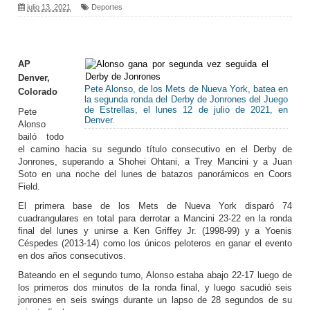
julio 13, 2021
Deportes
AP
Denver,
Pete Alonso, de los Mets de Nueva York, batea en
Colorado
la segunda ronda del Derby de Jonrones del Juego
de Estrellas, el lunes 12 de julio de 2021, en
Pete
Denver.
Alonso
bailó todo
el camino hacia su segundo título consecutivo en el Derby de
Jonrones, superando a Shohei Ohtani, a Trey Mancini y a Juan
Soto en una noche del lunes de batazos panorámicos en Coors
Field.
El primera base de los Mets de Nueva York disparó 74
cuadrangulares en total para derrotar a Mancini 23-22 en la ronda
final del lunes y unirse a Ken Griffey Jr. (1998-99) y a Yoenis
Céspedes (2013-14) como los únicos peloteros en ganar el evento
en dos años consecutivos.
Bateando en el segundo turno, Alonso estaba abajo 22-17 luego de
los primeros dos minutos de la ronda final, y luego sacudió seis
jonrones en seis swings durante un lapso de 28 segundos de su