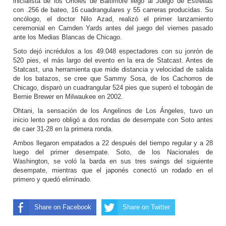
inicialista de los Orioles de Baltimore llegó al Juego de Estrellas
con .256 de bateo, 16 cuadrangulares y 55 carreras producidas. Su
oncólogo, el doctor Nilo Azad, realizó el primer lanzamiento
ceremonial en Camden Yards antes del juego del viernes pasado
ante los Medias Blancas de Chicago.
Soto dejó incrédulos a los 49.048 espectadores con su jonrón de
520 pies, el más largo del evento en la era de Statcast. Antes de
Statcast, una herramienta que mide distancia y velocidad de salida
de los batazos, se cree que Sammy Sosa, de los Cachorros de
Chicago, disparó un cuadrangular 524 pies que superó el tobogán de
Bernie Brewer en Milwaukee en 2002.
Ohtani, la sensación de los Angelinos de Los Ángeles, tuvo un
inicio lento pero obligó a dos rondas de desempate con Soto antes
de caer 31-28 en la primera ronda.
Ambos llegaron empatados a 22 después del tiempo regular y a 28
luego del primer desempate. Soto, de los Nacionales de
Washington, se voló la barda en sus tres swings del siguiente
desempate, mientras que el japonés conectó un rodado en el
primero y quedó eliminado.
Share on Facebook
Share on Twitter