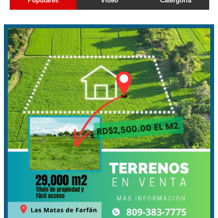
Populares
Video
Catergoria