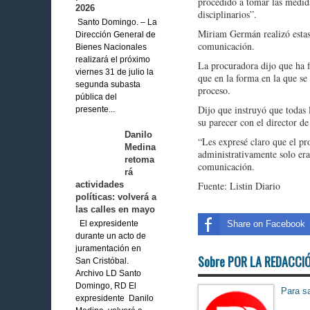
procedido a tomar las medida
2026
disciplinarios”.
Santo Domingo. – La
Miriam Germán realizó estas
Dirección General de
comunicación.
Bienes Nacionales
realizará el próximo
La procuradora dijo que ha f
viernes 31 de julio la
que en la forma en la que se
segunda subasta
proceso.
pública del
Dijo que instruyó que todas l
presente...
su parecer con el director d
Danilo
“Les expresé claro que el p
Medina
administrativamente solo era
retoma
comunicación.
rá
actividades
Fuente: Listin Diario
políticas: volverá a
las calles en mayo
Share on Facebook
El expresidente
durante un acto de
juramentación en
Sobre POR LA REDACCI
San Cristóbal.
Archivo LD Santo
Domingo, RD El
Para sa
expresidente Danilo