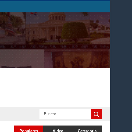
Populares
Video
Catergoria