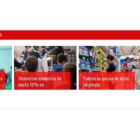
S
ia
Denuncian aumentos de
Padres se quejan de alzas
hasta 10% en ...
en precio...