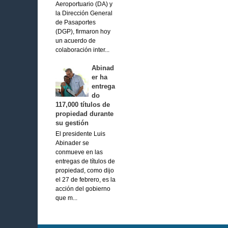
Aeroportuario (DA) y
la Dirección General
de Pasaportes
(DGP), firmaron hoy
un acuerdo de
colaboración inter...
Abinad
er ha
entrega
do
117,000 títulos de
propiedad durante
su gestión
El presidente Luis
Abinader se
conmueve en las
entregas de títulos de
propiedad, como dijo
el 27 de febrero, es la
acción del gobierno
que m...