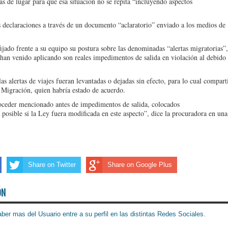
s de lugar para que esa situación no se repita “incluyendo aspectos
 declaraciones a través de un documento “aclaratorio” enviado a los medios de
ijado frente a su equipo su postura sobre las denominadas “alertas migratorias”,
 han venido aplicando son reales impedimentos de salida en violación al debido
as alertas de viajes fueran levantadas o dejadas sin efecto, para lo cual compart
e Migración, quien habría estado de acuerdo.
roceder mencionado antes de impedimentos de salida, colocados
 posible si la Ley fuera modificada en este aspecto”, dice la procuradora en una
Share on Twitter
Share on Google Plus
ÓN
ber mas del Usuario entre a su perfil en las distintas Redes Sociales.