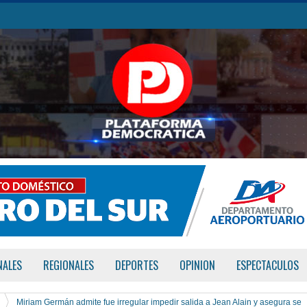
NALES
REGIONALES
DEPORTES
OPINION
ESPECTACULOS
Miriam Germán admite fue irregular impedir salida a Jean Alain y asegura se