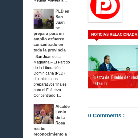
Medina volverá a ...
PLD en
San
Juan
se
prepara para un
NOTICIAS RELACIONADA
amplio esfuerzo
concentrado en
toda la provincia
San Juan de la
Maguana.– El Partido
de la Liberación
Dominicana (PLD)
Fuerza del Pueblo denunc
dio inicio a los
deterior...
preparativos finales
para el Esfuerzo
Concentrado T...
Alcalde
Lenin
0 Comments :
de la
Rosa
recibe
reconocimiento a