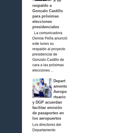
a su
respaldo a
Gonzalo Castillo
para próximas
elecciones
presidenciales
La comunicadora
Denise Peña anunció
este lunes su
respaldo al proyecto
presidencial de
Gonzalo Castillo de
cara a las próximas
elecciones ...
Depart
amento
Aeropo
rtuario
y DGP acuerdan
facilitar emisión
de pasaportes en
los aeropuertos
Los directores del
Departamento