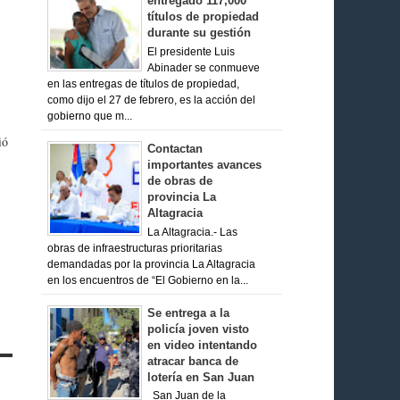
entregado 117,000
títulos de propiedad
durante su gestión
El presidente Luis
Abinader se conmueve
en las entregas de títulos de propiedad,
como dijo el 27 de febrero, es la acción del
gobierno que m...
ió
Contactan
importantes avances
de obras de
provincia La
Altagracia
La Altagracia.- Las
obras de infraestructuras prioritarias
demandadas por la provincia La Altagracia
en los encuentros de “El Gobierno en la...
Se entrega a la
policía joven visto
en video intentando
atracar banca de
lotería en San Juan
San Juan de la