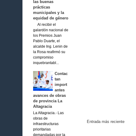
las buenas
prácticas
municipales y la
equidad de género
Al recibir el
galardón nacional de
los Premios Juan
Pablo Duarte, el
alcalde Ing. Lenin de
la Rosa reafirmó su
compromiso
inquebrantabl...
Contac
tan
import
antes
avances de obras
de provincia La
Altagracia
La Altagracia.- Las
obras de
Entrada más reciente
infraestructuras
prioritarias
demandadas por la