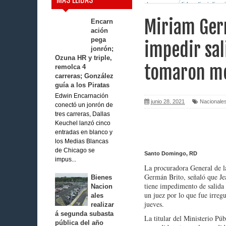
tomaron medidas disciplinar
Miriam Ger
Encarn
ación
pega
impedir sal
jonrón;
Ozuna HR y triple,
tomaron me
remolca 4
carreras; González
guía a los Piratas
Edwin Encarnación
junio 28, 2021
Nacionale
conectó un jonrón de
tres carreras, Dallas
Keuchel lanzó cinco
entradas en blanco y
los Medias Blancas
de Chicago se
Santo Domingo, RD
impus...
La procuradora General de l
Germán Brito, señaló que Je
Bienes
tiene impedimento de salida
Nacion
un juez por lo que fue irreg
ales
jueves.
realizar
á segunda subasta
La titular del Ministerio Pú
pública del año