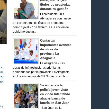
entregado 117,000
títulos de propiedad
durante su gestión
El presidente Luis
Abinader se conmueve
en las entregas de títulos de propiedad,
como dijo el 27 de febrero, es la acción del
gobierno que m...
Contactan
importantes avances
de obras de
provincia La
Altagracia
La Altagracia.- Las
ca,
obras de infraestructuras prioritarias
 de
demandadas por la provincia La Altagracia
en los encuentros de “El Gobierno en la...
ear
ena
Se entrega a la
policía joven visto
en video intentando
atracar banca de
lotería en San Juan
s y
San Juan de la