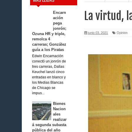
La virtud, l
Encarn
ación
pega
jonrón;
junio 03, 2021
Opinion
Ozuna HR y triple,
remolca 4
carreras; González
guía a los Piratas
Edwin Encarnación
conectó un jonrón de
tres carreras, Dallas
Keuchel lanzó cinco
entradas en blanco y
los Medias Blancas
de Chicago se
impus...
Bienes
Nacion
ales
realizar
á segunda subasta
pública del año