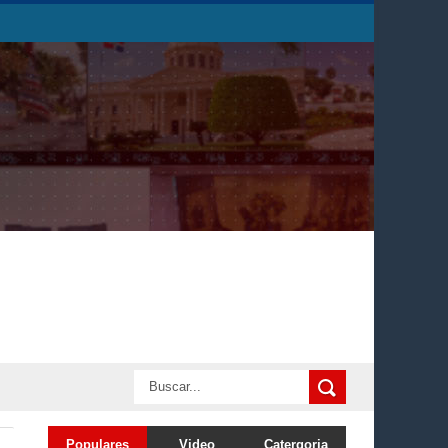
Populares
Video
Catergoria