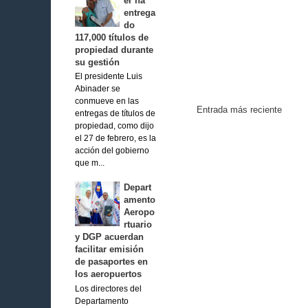
er ha
entrega
do
117,000 títulos de
propiedad durante
su gestión
El presidente Luis
Abinader se
conmueve en las
Entrada más reciente
entregas de títulos de
propiedad, como dijo
el 27 de febrero, es la
acción del gobierno
que m...
Depart
amento
Aeropo
rtuario
y DGP acuerdan
facilitar emisión
de pasaportes en
los aeropuertos
Los directores del
Departamento