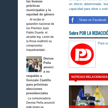
las buenas
un efecto determinado, bu
prácticas
capacidad para obrar o surti
municipales y la
equidad de género
Al recibir el
Share on Facebook
galardón nacional de
los Premios Juan
Sobre POR LA REDACCI
Pablo Duarte, el
alcalde Ing. Lenin de
la Rosa reafirmó su
Para sa
compromiso
inquebrantabl...
Denise
Peña
anunci
a su
respaldo a
NOTICIAS RELACIONADA
Gonzalo Castillo
para próximas
elecciones
presidenciales
La comunicadora
Denise Peña anunció
este lunes su