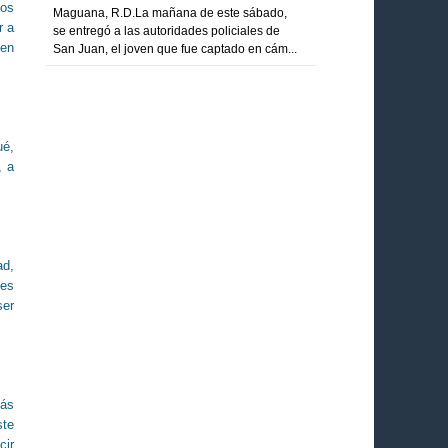
cos
Maguana, R.D.La mañana de este sábado,
r a
se entregó a las autoridades policiales de
 en
San Juan, el joven que fue captado en cám...
ué,
, a
ad,
des
ser
más
ste
cir