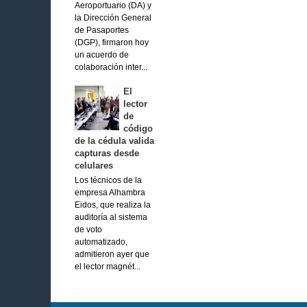
Aeroportuario (DA) y
la Dirección General
de Pasaportes
(DGP), firmaron hoy
un acuerdo de
colaboración inter...
El
lector
de
código
de la cédula valida
capturas desde
celulares
Los técnicos de la
empresa Alhambra
Eidos, que realiza la
auditoría al sistema
de voto
automatizado,
admitieron ayer que
el lector magnét...