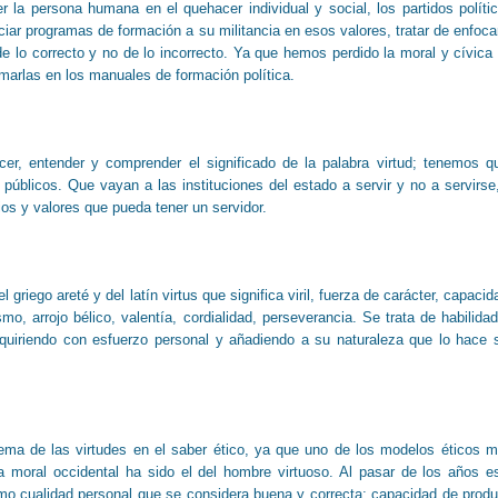
 la persona humana en el quehacer individual y social, los partidos políti
ciar programas de formación a su militancia en esos valores, tratar de enfoca
de lo correcto y no de lo incorrecto. Ya que hemos perdido la moral y cívica
marlas en los manuales de formación política.
er, entender y comprender el significado de la palabra virtud; tenemos q
públicos. Que vayan a las instituciones del estado a servir y no a servirse
pios y valores que pueda tener un servidor.
l griego areté y del latín virtus que significa viril, fuerza de carácter, capacid
mo, arrojo bélico, valentía, cordialidad, perseverancia. Se trata de habilida
quiriendo con esfuerzo personal y añadiendo a su naturaleza que lo hace 
tema de las virtudes en el saber ético, ya que uno de los modelos éticos 
a moral occidental ha sido el del hombre virtuoso. Al pasar de los años e
mo cualidad personal que se considera buena y correcta; capacidad de produ