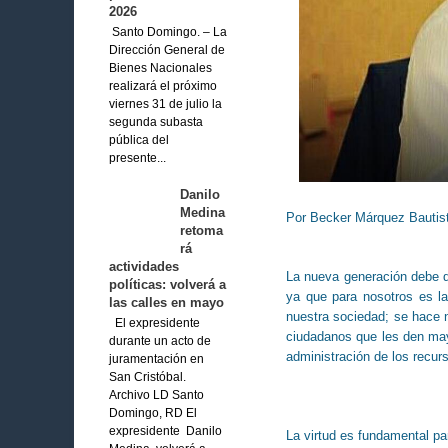
2026
Santo Domingo. – La
Dirección General de
Bienes Nacionales
realizará el próximo
viernes 31 de julio la
segunda subasta
pública del
presente...
Danilo
Medina
Por Becker Márquez Bautis
retoma
rá
actividades
La nueva generación debe de
políticas: volverá a
ya que para nosotros es la 
las calles en mayo
nuestra sociedad; se hace n
El expresidente
ciudadanos que les den mayo
durante un acto de
administración de los recur
juramentación en
San Cristóbal.
Archivo LD Santo
Domingo, RD El
expresidente Danilo
La virtud es fundamental par