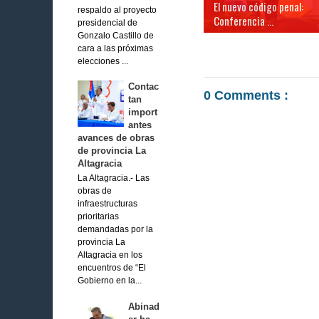
El nuevo código penal:
respaldo al proyecto
Conferencia ...
presidencial de
Gonzalo Castillo de
cara a las próximas
elecciones ...
Contac
0 Comments :
tan
import
antes
avances de obras
de provincia La
Altagracia
La Altagracia.- Las
obras de
infraestructuras
prioritarias
demandadas por la
provincia La
Altagracia en los
encuentros de “El
Gobierno en la...
Abinad