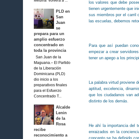
Medina volverá a ...
los valores que debe poseer
tienen urgentemente que ini
PLD en
sus miembros por el carril 
San
las escuelas, debemos reto
Juan
se
prepara para un
amplio esfuerzo
concentrado en
Para que así puedan conoc
toda la provincia
empezar a crear servidores 
San Juan de la
tener un apego a los princi
Maguana.– El Partido
de la Liberación
Dominicana (PLD)
dio inicio a los
La palabra virtud proviene de
preparativos finales
aptitud, excelencia, dinamis
para el Esfuerzo
que los ciudadanos van ad
Concentrado T...
distinto de los demás.
Alcalde
Lenin
de la
Rosa
He ahí la importancia del 
recibe
enraizados en la concienci
reconocimiento a
concepto se ha definido co