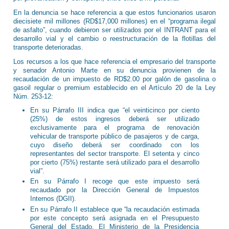
En la denuncia se hace referencia a que estos funcionarios usaron
diecisiete mil millones (RD$17,000 millones) en el “programa ilegal
de asfalto”, cuando debieron ser utilizados por el INTRANT para el
desarrollo vial y el cambio o reestructuración de la flotillas del
transporte deterioradas.
Los recursos a los que hace referencia el empresario del transporte
y senador Antonio Marte en su denuncia provienen de la
recaudación de un impuesto de RD$2.00 por galón de gasolina o
gasoil regular o premium establecido en el Artículo 20 de la Ley
Núm. 253-12:
En su Párrafo III indica que “el veinticinco por ciento
(25%) de estos ingresos deberá ser utilizado
exclusivamente para el programa de renovación
vehicular de transporte público de pasajeros y de carga,
cuyo diseño deberá ser coordinado con los
representantes del sector transporte. El setenta y cinco
por cierto (75%) restante será utilizado para el desarrollo
vial”.
En su Párrafo I recoge que este impuesto será
recaudado por la Dirección General de Impuestos
Internos (DGII).
En su Párrafo II establece que “la recaudación estimada
por este concepto será asignada en el Presupuesto
General del Estado. El Ministerio de la Presidencia