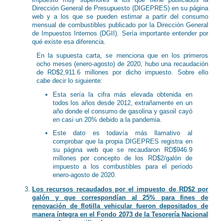
Dirección General de Presupuesto (DIGEPRES) en su página
web y a los que se pueden estimar a partir del consumo
mensual de combustibles publicado por la Dirección General
de Impuestos Internos (DGII). Sería importante entender por
qué existe esa diferencia.
En la supuesta carta, se menciona que en los primeros
ocho meses (enero-agosto) de 2020, hubo una recaudación
de RD$2,911.6 millones por dicho impuesto. Sobre ello
cabe decir lo siguiente:
Esta sería la cifra más elevada obtenida en
todos los años desde 2012, extrañamente en un
año donde el consumo de gasolina y gasoil cayó
en casi un 20% debido a la pandemia.
Este dato es todavía más llamativo al
comprobar que la propia DIGEPRES registra en
su página web que se recaudaron RD$946.9
millones por concepto de los RD$2/galón de
impuesto a los combustibles para el período
enero-agosto de 2020.
Los recursos recaudados por el impuesto de RD$2 por
galón y que correspondían al 25% para fines de
renovación de flotilla vehicular fueron depositados de
manera íntegra en el Fondo 2073 de la Tesorería Nacional