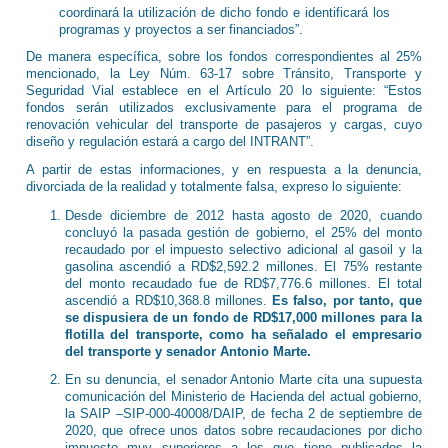
coordinará la utilización de dicho fondo e identificará los
programas y proyectos a ser financiados”.
De manera específica, sobre los fondos correspondientes al 25%
mencionado, la Ley Núm. 63-17 sobre Tránsito, Transporte y
Seguridad Vial establece en el Artículo 20 lo siguiente: “Estos
fondos serán utilizados exclusivamente para el programa de
renovación vehicular del transporte de pasajeros y cargas, cuyo
diseño y regulación estará a cargo del INTRANT”.
A partir de estas informaciones, y en respuesta a la denuncia,
divorciada de la realidad y totalmente falsa, expreso lo siguiente:
Desde diciembre de 2012 hasta agosto de 2020, cuando
concluyó la pasada gestión de gobierno, el 25% del monto
recaudado por el impuesto selectivo adicional al gasoil y la
gasolina ascendió a RD$2,592.2 millones. El 75% restante
del monto recaudado fue de RD$7,776.6 millones. El total
ascendió a RD$10,368.8 millones.
Es falso, por tanto, que
se dispusiera de un fondo de RD$17,000 millones para la
flotilla del transporte, como ha señalado el empresario
del transporte y senador Antonio Marte.
En su denuncia, el senador Antonio Marte cita una supuesta
comunicación del Ministerio de Hacienda del actual gobierno,
la SAIP –SIP-000-40008/DAIP, de fecha 2 de septiembre de
2020, que ofrece unos datos sobre recaudaciones por dicho
impuesto muy superiores a los que tiene publicados la