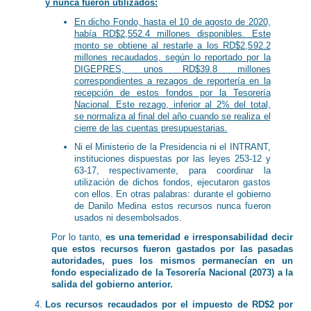
y nunca fueron utilizados:
En dicho Fondo, hasta el 10 de agosto de 2020,
había RD$2,552.4 millones disponibles. Este
monto se obtiene al restarle a los RD$2,592.2
millones recaudados, según lo reportado por la
DIGEPRES, unos RD$39.8 millones
correspondientes a rezagos de reportería en la
recepción de estos fondos por la Tesorería
Nacional. Este rezago, inferior al 2% del total,
se normaliza al final del año cuando se realiza el
cierre de las cuentas presupuestarias.
Ni el Ministerio de la Presidencia ni el INTRANT,
instituciones dispuestas por las leyes 253-12 y
63-17, respectivamente, para coordinar la
utilización de dichos fondos, ejecutaron gastos
con ellos. En otras palabras: durante el gobierno
de Danilo Medina estos recursos nunca fueron
usados ni desembolsados.
Por lo tanto,
es una temeridad e irresponsabilidad decir
que estos recursos fueron gastados por las pasadas
autoridades, pues los mismos permanecían en un
fondo especializado de la Tesorería Nacional (2073) a la
salida del gobierno anterior.
Los recursos recaudados por el impuesto de RD$2 por