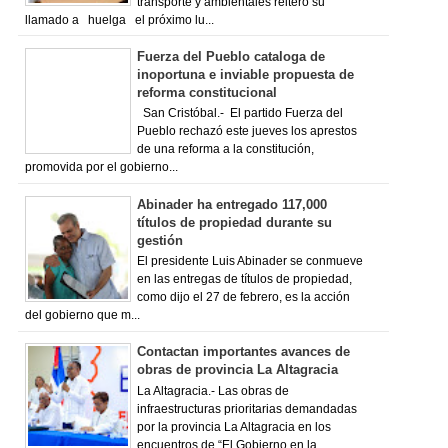
transporte y ambientales reiteró su
llamado a huelga el próximo lu...
Fuerza del Pueblo cataloga de
inoportuna e inviable propuesta de
reforma constitucional
San Cristóbal.- El partido Fuerza del
Pueblo rechazó este jueves los aprestos
de una reforma a la constitución,
promovida por el gobierno...
Abinader ha entregado 117,000
títulos de propiedad durante su
gestión
El presidente Luis Abinader se conmueve
en las entregas de títulos de propiedad,
como dijo el 27 de febrero, es la acción
del gobierno que m...
Contactan importantes avances de
obras de provincia La Altagracia
La Altagracia.- Las obras de
infraestructuras prioritarias demandadas
por la provincia La Altagracia en los
encuentros de “El Gobierno en la...