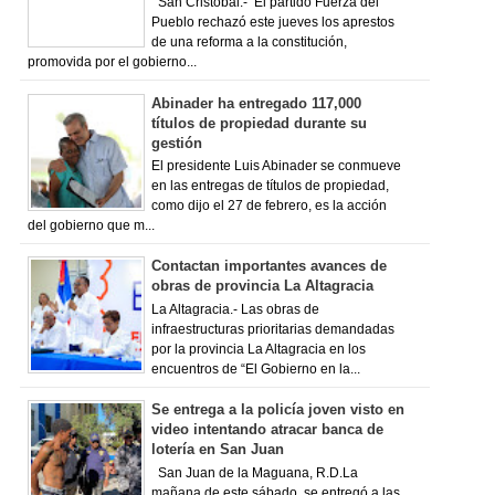
San Cristóbal.- El partido Fuerza del
Pueblo rechazó este jueves los aprestos
de una reforma a la constitución,
promovida por el gobierno...
Abinader ha entregado 117,000
títulos de propiedad durante su
gestión
El presidente Luis Abinader se conmueve
en las entregas de títulos de propiedad,
como dijo el 27 de febrero, es la acción
del gobierno que m...
Contactan importantes avances de
obras de provincia La Altagracia
La Altagracia.- Las obras de
infraestructuras prioritarias demandadas
por la provincia La Altagracia en los
encuentros de “El Gobierno en la...
Se entrega a la policía joven visto en
video intentando atracar banca de
lotería en San Juan
San Juan de la Maguana, R.D.La
mañana de este sábado, se entregó a las