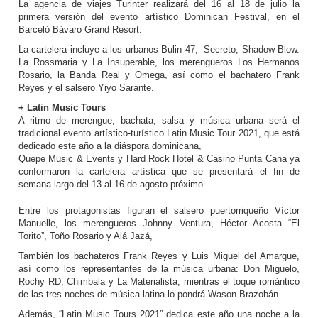
La agencia de viajes Turinter realizará del 16 al 18 de julio la
primera versión del evento artístico Dominican Festival, en el
Barceló Bávaro Grand Resort.
La cartelera incluye a los urbanos Bulin 47, Secreto, Shadow Blow.
La Rossmaria y La Insuperable, los merengueros Los Hermanos
Rosario, la Banda Real y Omega, así como el bachatero Frank
Reyes y el salsero Yiyo Sarante.
+ Latin Music Tours
A ritmo de merengue, bachata, salsa y música urbana será el
tradicional evento artístico-turístico Latin Music Tour 2021, que está
dedicado este año a la diáspora dominicana,
Quepe Music & Events y Hard Rock Hotel & Casino Punta Cana ya
conformaron la cartelera artística que se presentará el fin de
semana largo del 13 al 16 de agosto próximo.
Entre los protagonistas figuran el salsero puertorriqueño Víctor
Manuelle, los merengueros Johnny Ventura, Héctor Acosta “El
Torito”, Toño Rosario y Alá Jazá,
También los bachateros Frank Reyes y Luis Miguel del Amargue,
así como los representantes de la música urbana: Don Miguelo,
Rochy RD, Chimbala y La Materialista, mientras el toque romántico
de las tres noches de música latina lo pondrá Wason Brazobán.
Además, “Latin Music Tours 2021” dedica este año una noche a la