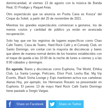
dominicanidad, el viernes 13 de agosto con la música de Banda
Real, El Prodigio y Raquel Arias.
Otro espectáculo que se anuncia en Punta Cana es Kooza” del
Cirque du Soleil, a partir del 25 de noviembre de 2021.
Mientras los grandes espectáculos comienzan a gestarse, los de
menos costos y cantidad de público ya están en avanzada
recuperación.
Solo hay que ver los registros de lugares específicos como Chao
Café Teatro, Casa de Teatro, Hard Rock Café y el Comedy Club, en
Santo Domingo, sin contar con la mayoría de discotecas y bares
que abren de manera normal dentro de los horarios establecidos con
el toque de queda a las 10:00 de la noche de lunes a viernes y a las
9:00 sábados y domingos.
En agenda.
Bares y discotecas como Euphoria, The World, Ethika
Club, La Santa Lounge, Pelícano, Elixir Pool, Leshu Bar, Mg Vip
Events, Black Sisha Lounge y Eqix mantienen activa sus carteleras
diarias.Hoy, por ejemplo, los Hermanos Rosario se presentarán en
Euphoria. El jueves 13 de mayo Hard Rock Café Santo Domingo
tiene pautado a Sergio Vargas.
Share on Facebook
Share on Twitter