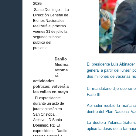
2026
Santo Domingo. – La
Dirección General de
Bienes Nacionales
realizará el próximo
viernes 31 de julio la
segunda subasta
pública del
presente...
Danilo
El presidente Luis Abinader
Medina
retoma
general a partir del lunes” 
rá
dos millones de vacunas m
actividades
políticas: volverá a
El mandatario dijo que se e
las calles en mayo
Fase III.
El expresidente
durante un acto de
Abinader recibió la mañan
juramentación en
dentro del Plan Nacional V
San Cristóbal.
Archivo LD Santo
La doctora Yolanda Saturria
Domingo, RD El
aplicó la dosis de la farmac
expresidente Danilo