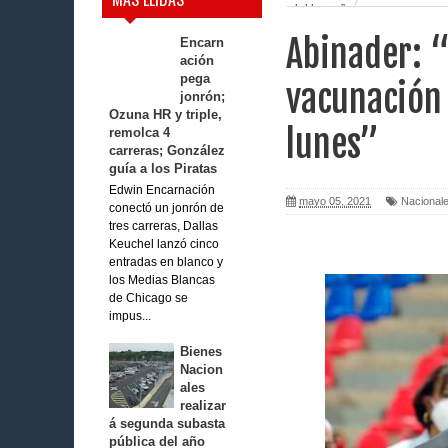
del lunes”
Abinader: “
Encarn
ación
pega
vacunación 
jonrón;
Ozuna HR y triple,
lunes”
remolca 4
carreras; González
guía a los Piratas
Edwin Encarnación
mayo 05, 2021
Nacional
conectó un jonrón de
tres carreras, Dallas
Keuchel lanzó cinco
entradas en blanco y
los Medias Blancas
de Chicago se
impus...
Bienes
Nacion
ales
realizar
á segunda subasta
pública del año