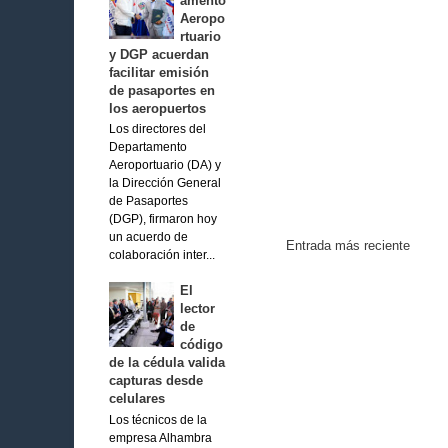
amento
Aeropo
rtuario
y DGP acuerdan
facilitar emisión
de pasaportes en
los aeropuertos
Los directores del
Departamento
Aeroportuario (DA) y
la Dirección General
de Pasaportes
(DGP), firmaron hoy
un acuerdo de
Entrada más reciente
colaboración inter...
El
lector
de
código
de la cédula valida
capturas desde
celulares
Los técnicos de la
empresa Alhambra