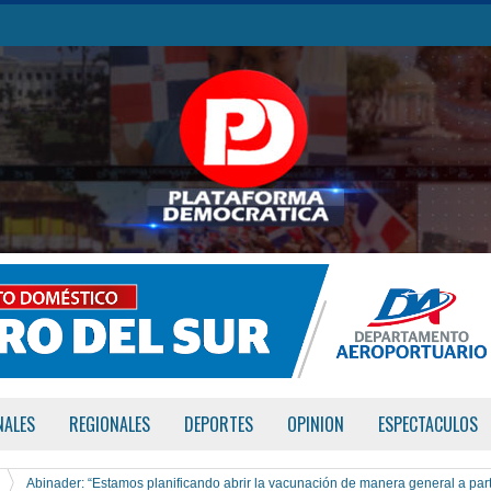
NALES
REGIONALES
DEPORTES
OPINION
ESPECTACULOS
Abinader: “Estamos planificando abrir la vacunación de manera general a part