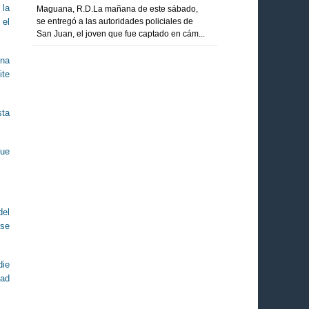
 la
Maguana, R.D.La mañana de este sábado,
 el
se entregó a las autoridades policiales de
San Juan, el joven que fue captado en cám...
una
ite
sta
que
del
 se
die
dad