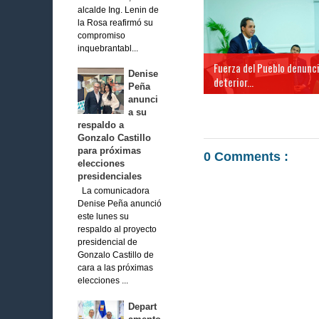
alcalde Ing. Lenin de
la Rosa reafirmó su
compromiso
inquebrantabl...
Fuerza del Pueblo denunc
Denise
deterior...
Peña
anunci
a su
respaldo a
Gonzalo Castillo
para próximas
0 Comments :
elecciones
presidenciales
La comunicadora
Denise Peña anunció
este lunes su
respaldo al proyecto
presidencial de
Gonzalo Castillo de
cara a las próximas
elecciones ...
Depart