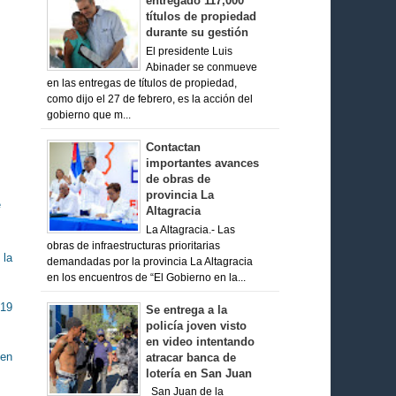
entregado 117,000
títulos de propiedad
durante su gestión
El presidente Luis
Abinader se conmueve
en las entregas de títulos de propiedad,
como dijo el 27 de febrero, es la acción del
gobierno que m...
Contactan
importantes avances
de obras de
provincia La
e
Altagracia
La Altagracia.- Las
obras de infraestructuras prioritarias
 la
demandadas por la provincia La Altagracia
en los encuentros de “El Gobierno en la...
-19
Se entrega a la
policía joven visto
en video intentando
ien
atracar banca de
lotería en San Juan
San Juan de la