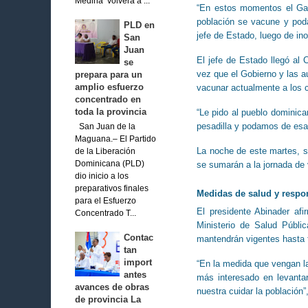
Medina volverá a ...
“En estos momentos el Gabi
población se vacune y pod
PLD en
jefe de Estado, luego de ino
San
Juan
El jefe de Estado llegó al 
se
vez que el Gobierno y las a
prepara para un
amplio esfuerzo
vacunar actualmente a los 
concentrado en
toda la provincia
“Le pido al pueblo domini
pesadilla y podamos de esa
San Juan de la
Maguana.– El Partido
La noche de este martes, s
de la Liberación
se sumarán a la jornada de
Dominicana (PLD)
dio inicio a los
preparativos finales
Medidas de salud y respo
para el Esfuerzo
El presidente Abinader af
Concentrado T...
Ministerio de Salud Públi
Contac
mantendrán vigentes hasta 
tan
import
“En la medida que vengan la
antes
más interesado en levanta
avances de obras
nuestra cuidar la población”,
de provincia La