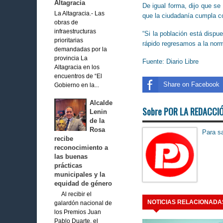
Altagracia
De igual forma, dijo que se
La Altagracia.- Las
que la ciudadanía cumpla co
obras de
infraestructuras
“Si la población está disp
prioritarias
rápido regresamos a la norm
demandadas por la
provincia La
Fuente: Diario Libre
Altagracia en los
encuentros de “El
Share on Facebook
Gobierno en la...
Alcalde
Sobre POR LA REDACCI
Lenin
de la
Rosa
Para sa
recibe
reconocimiento a
las buenas
prácticas
municipales y la
equidad de género
Al recibir el
NOTICIAS RELACIONADA
galardón nacional de
los Premios Juan
Pablo Duarte, el