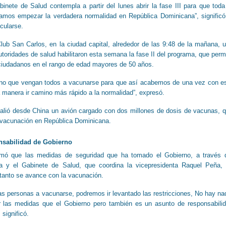
nete de Salud contempla a partir del lunes abrir la fase III para que toda
amos empezar la verdadera normalidad en República Dominicana”, significó
cularse.
Club San Carlos, en la ciudad capital, alrededor de las 9:48 de la mañana, 
utoridades de salud habilitaron esta semana la fase II del programa, que perm
ciudadanos en el rango de edad mayores de 50 años.
cano que vengan todos a vacunarse para que así acabemos de una vez con e
 manera ir camino más rápido a la normalidad”, expresó.
alió desde China un avión cargado con dos millones de dosis de vacunas, 
 vacunación en República Dominicana.
nsabilidad de Gobierno
irmó que las medidas de seguridad que ha tomado el Gobierno, a través 
ca y el Gabinete de Salud, que coordina la vicepresidenta Raquel Peña,
tanto se avance con la vacunación.
s personas a vacunarse, podremos ir levantado las restricciones, No hay na
r las medidas que el Gobierno pero también es un asunto de responsabili
 significó.