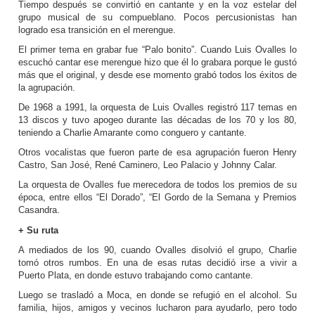
Tiempo después se convirtió en cantante y en la voz estelar del
grupo musical de su compueblano. Pocos percusionistas han
logrado esa transición en el merengue.
El primer tema en grabar fue “Palo bonito”. Cuando Luis Ovalles lo
escuchó cantar ese merengue hizo que él lo grabara porque le gustó
más que el original, y desde ese momento grabó todos los éxitos de
la agrupación.
De 1968 a 1991, la orquesta de Luis Ovalles registró 117 temas en
13 discos y tuvo apogeo durante las décadas de los 70 y los 80,
teniendo a Charlie Amarante como conguero y cantante.
Otros vocalistas que fueron parte de esa agrupación fueron Henry
Castro, San José, René Caminero, Leo Palacio y Johnny Calar.
La orquesta de Ovalles fue merecedora de todos los premios de su
época, entre ellos “El Dorado”, “El Gordo de la Semana y Premios
Casandra.
+ Su ruta
A mediados de los 90, cuando Ovalles disolvió el grupo, Charlie
tomó otros rumbos. En una de esas rutas decidió irse a vivir a
Puerto Plata, en donde estuvo trabajando como cantante.
Luego se trasladó a Moca, en donde se refugió en el alcohol. Su
familia, hijos, amigos y vecinos lucharon para ayudarlo, pero todo