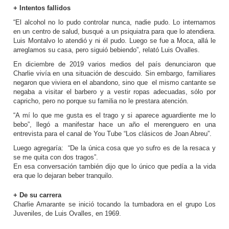
+ Intentos fallidos
“El alcohol no lo pudo controlar nunca, nadie pudo. Lo internamos
en un centro de salud, busqué a un psiquiatra para que lo atendiera.
Luis Montalvo lo atendió y ni él pudo. Luego se fue a Moca, allá le
arreglamos su casa, pero siguió bebiendo”, relató Luis Ovalles.
En diciembre de 2019 varios medios del país denunciaron que
Charlie vivía en una situación de descuido. Sin embargo, familiares
negaron que viviera en el abandono, sino que el mismo cantante se
negaba a visitar el barbero y a vestir ropas adecuadas, sólo por
capricho, pero no porque su familia no le prestara atención.
“A mí lo que me gusta es el trago y si aparece aguardiente me lo
bebo”, llegó a manifestar hace un año el merenguero en una
entrevista para el canal de You Tube “Los clásicos de Joan Abreu”.
Luego agregaría: “De la única cosa que yo sufro es de la resaca y
se me quita con dos tragos”.
En esa conversación también dijo que lo único que pedía a la vida
era que lo dejaran beber tranquilo.
+ De su carrera
Charlie Amarante se inició tocando la tumbadora en el grupo Los
Juveniles, de Luis Ovalles, en 1969.