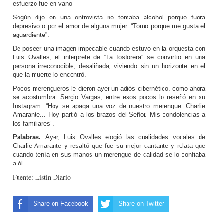
esfuerzo fue en vano.
Según dijo en una entrevista no tomaba alcohol porque fuera
depresivo o por el amor de alguna mujer: “Tomo porque me gusta el
aguardiente”.
De poseer una imagen impecable cuando estuvo en la orquesta con
Luis Ovalles, el intérprete de “La fosforera” se convirtió en una
persona irreconocible, desaliñada, viviendo sin un horizonte en el
que la muerte lo encontró.
Pocos merengueros le dieron ayer un adiós cibernético, como ahora
se acostumbra. Sergio Vargas, entre esos pocos lo reseñó en su
Instagram: “Hoy se apaga una voz de nuestro merengue, Charlie
Amarante... Hoy partió a los brazos del Señor. Mis condolencias a
los familiares”.
Palabras.
Ayer, Luis Ovalles elogió las cualidades vocales de
Charlie Amarante y resaltó que fue su mejor cantante y relata que
cuando tenía en sus manos un merengue de calidad se lo confiaba
a él.
Fuente: Listin Diario
Share on Facebook
Share on Twitter