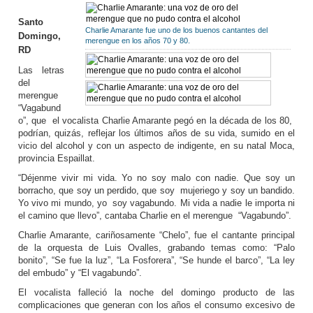
Santo
Charlie Amarante fue uno de los buenos cantantes del
Domingo,
merengue en los años 70 y 80.
RD
Las letras
del
merengue
“Vagabund
o”, que el vocalista Charlie Amarante pegó en la década de los 80,
podrían, quizás, reflejar los últimos años de su vida, sumido en el
vicio del alcohol y con un aspecto de indigente, en su natal Moca,
provincia Espaillat.
“Déjenme vivir mi vida. Yo no soy malo con nadie. Que soy un
borracho, que soy un perdido, que soy mujeriego y soy un bandido.
Yo vivo mi mundo, yo soy vagabundo. Mi vida a nadie le importa ni
el camino que llevo”, cantaba Charlie en el merengue “Vagabundo”.
Charlie Amarante, cariñosamente “Chelo”, fue el cantante principal
de la orquesta de Luis Ovalles, grabando temas como: “Palo
bonito”, “Se fue la luz”, “La Fosforera”, “Se hunde el barco”, “La ley
del embudo” y “El vagabundo”.
El vocalista falleció la noche del domingo producto de las
complicaciones que generan con los años el consumo excesivo de