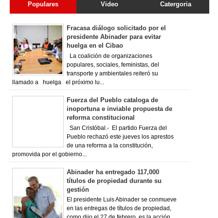
Populares
Video
Catergoria
Fracasa diálogo solicitado por el
presidente Abinader para evitar
huelga en el Cibao
La coalición de organizaciones
populares, sociales, feministas, del
transporte y ambientales reiteró su
llamado a huelga el próximo lu...
Fuerza del Pueblo cataloga de
inoportuna e inviable propuesta de
reforma constitucional
San Cristóbal.- El partido Fuerza del
Pueblo rechazó este jueves los aprestos
de una reforma a la constitución,
promovida por el gobierno...
Abinader ha entregado 117,000
títulos de propiedad durante su
gestión
El presidente Luis Abinader se conmueve
en las entregas de títulos de propiedad,
como dijo el 27 de febrero, es la acción