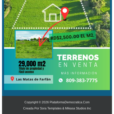
Copyright ©
2026
PlataformaDemocratica.Com
Creada Por
Sora Templates
&
Mikasa Studios Inc