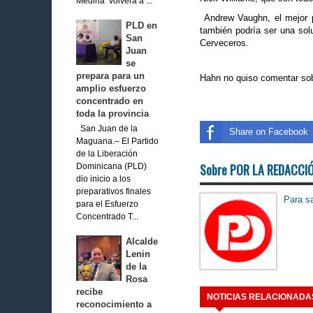
Medina volverá a ...
Andrew Vaughn, el mejor pr
PLD en
también podría ser una solu
San
Cerveceros.
Juan
se
prepara para un
Hahn no quiso comentar sobr
amplio esfuerzo
concentrado en
toda la provincia
San Juan de la
Share on Facebook
Maguana.– El Partido
de la Liberación
Sobre POR LA REDACCI
Dominicana (PLD)
dio inicio a los
preparativos finales
Para sa
para el Esfuerzo
Concentrado T...
Alcalde
Lenin
de la
Rosa
recibe
NOTICIAS RELACIONADA
reconocimiento a