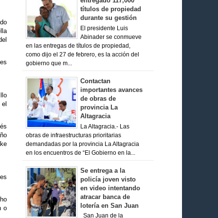
entregado 117,000
títulos de propiedad
durante su gestión
udo
El presidente Luis
lla
Abinader se conmueve
del
en las entregas de títulos de propiedad,
como dijo el 27 de febrero, es la acción del
res
gobierno que m...
Contactan
importantes avances
llo
de obras de
 el
provincia La
Altagracia
ués
La Altagracia.- Las
año
obras de infraestructuras prioritarias
ake
demandadas por la provincia La Altagracia
en los encuentros de “El Gobierno en la...
Se entrega a la
res
policía joven visto
en video intentando
atracar banca de
cho
lotería en San Juan
n o
San Juan de la