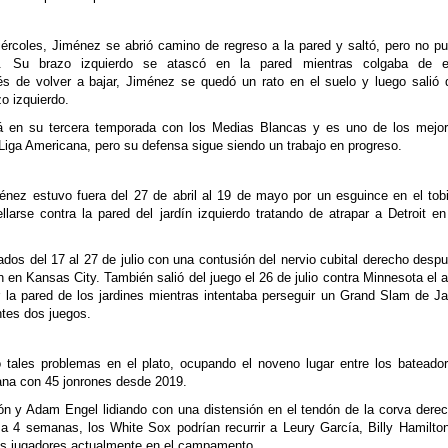
iércoles, Jiménez se abrió camino de regreso a la pared y saltó, pero no p
no. Su brazo izquierdo se atascó en la pared mientras colgaba de e
de volver a bajar, Jiménez se quedó un rato en el suelo y luego salió 
o izquierdo.
á en su tercera temporada con los Medias Blancas y es uno de los mejo
 Liga Americana, pero su defensa sigue siendo un trabajo en progreso.
nez estuvo fuera del 27 de abril al 19 de mayo por un esguince en el tobi
llarse contra la pared del jardín izquierdo tratando de atrapar a Detroit en
nados del 17 al 27 de julio con una contusión del nervio cubital derecho desp
n en Kansas City. También salió del juego el 26 de julio contra Minnesota el 
la pared de los jardines mientras intentaba perseguir un Grand Slam de J
ntes dos juegos.
 tales problemas en el plato, ocupando el noveno lugar entre los bateado
ana con 45 jonrones desde 2019.
n y Adam Engel lidiando con una distensión en el tendón de la corva dere
a 4 semanas, los White Sox podrían recurrir a Leury García, Billy Hamilto
os jugadores actualmente en el campamento.