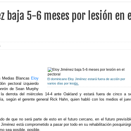
z baja 5-6 meses por lesión en e
s
los Medias Blancas
Eloy
El dominicano Eloy Jiménez estará fuera de acción por
ón pectoral izquierdo
varios días por lesi
ón.
jonrón de Sean Murphy
la derrota del miércoles 14-4 ante Oakland y estará fuera de cinco a s
ía, según el gerente general Rick Hahn, quien habló con los medios el jue
o de que no será parte de esto en el futuro cercano, en el futuro previsibl
 Jiménez está comprometido a pasar por todo en su rehabilitación posquirúrg
mo sea posible. posible.