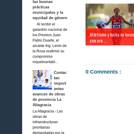
las buenas
prácticas
municipales y la
equidad de género
Al recibir el
galardón nacional de
Atletismo y lucha se luce
los Premios Juan
con oro ...
Pablo Duarte, el
alcalde Ing. Lenin de
la Rosa reafirmó su
compromiso
inquebrantabl...
0 Comments :
Contac
tan
import
antes
avances de obras
de provincia La
Altagracia
La Altagracia.- Las
obras de
infraestructuras
prioritarias
demandadas por la