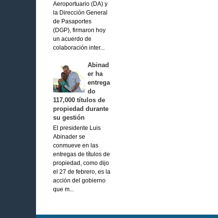
Aeroportuario (DA) y
la Dirección General
de Pasaportes
(DGP), firmaron hoy
un acuerdo de
colaboración inter...
Abinad
er ha
entrega
do
117,000 títulos de
propiedad durante
su gestión
El presidente Luis
Abinader se
conmueve en las
entregas de títulos de
propiedad, como dijo
el 27 de febrero, es la
acción del gobierno
que m...