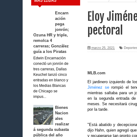
Eloy Jiméne
Encarn
ación
pega
pectoral
jonrón;
Ozuna HR y triple,
remolca 4
carreras; González
marzo 25, 2021
Deporte
guía a los Piratas
Edwin Encarnación
conectó un jonrón de
tres carreras, Dallas
MLB.com
Keuchel lanzó cinco
entradas en blanco y
El jardinero izquierdo de 
los Medias Blancas
Jiménez se
rompió el tend
de Chicago se
mientras saltaba para un 
impus...
en la segunda entrada de 
meses. Se necesitará cirug
Bienes
por la tarde.
Nacion
ales
realizar
"Está abatido y decepcionad
á segunda subasta
dijo Hahn, quien agregó que
pública del año
y recuperarse tan pronto co