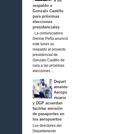
a su
respaldo a
Gonzalo Castillo
para próximas
elecciones
presidenciales
La comunicadora
Denise Peña anunció
este lunes su
respaldo al proyecto
presidencial de
Gonzalo Castillo de
cara a las próximas
elecciones ...
Depart
amento
Aeropo
rtuario
y DGP acuerdan
facilitar emisión
de pasaportes en
los aeropuertos
Los directores del
Departamento