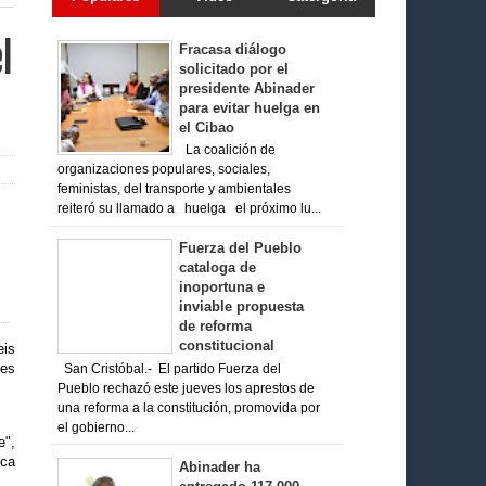
l
Fracasa diálogo
solicitado por el
presidente Abinader
para evitar huelga en
el Cibao
La coalición de
organizaciones populares, sociales,
feministas, del transporte y ambientales
reiteró su llamado a huelga el próximo lu...
Fuerza del Pueblo
cataloga de
inoportuna e
inviable propuesta
de reforma
constitucional
eis
ves
San Cristóbal.- El partido Fuerza del
Pueblo rechazó este jueves los aprestos de
una reforma a la constitución, promovida por
el gobierno...
e",
ica
Abinader ha