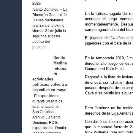
2026
Santo Domingo. – La
En la fatídica jugada del m
Dirección General de
acorralar el largo cami
Bienes Nacionales
momentáneamente. Después 
realizará el próximo
campo agarrándose del braz
viernes 31 de julio la
segunda subasta
El jugador de 24 años est
pública del
jugadores con el bate de la
presente...
Danilo
En la temporada 2019, Jimé
Medina
derecho alto luego de estre
retoma
Guaranteed Rate Field.
rá
Regresó a la lista de lesio
actividades
de chocar con Charlie Tilso
políticas: volverá a
pasado después de golpear 
las calles en mayo
Cave y se perdió los siguie
El expresidente
durante un acto de
juramentación en
Pero Jiménez no ha tenido
San Cristóbal.
derechos de la Liga Americ
Archivo LD Santo
Con Jiménez fuera de acció
Domingo, RD El
que lo mantuvo fuera de 2 
expresidente Danilo
Nick Williams, que son tod