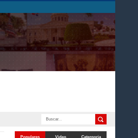
Populares
Video
Catergoria