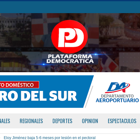
NALES
REGIONALES
DEPORTES
OPINION
ESPECTACULOS
Eloy Jiménez baja 5-6 meses por lesión en el pectoral