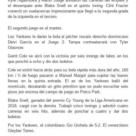
Kyle Higashioka y Aaron Judge anotaron las carreras del empate y
el desempate ante Blake Snell en el quinto inning. Clint Frazier
conectó un vuelacercas impresionante que llegó a la segunda grada
de la izquierda en el tercero.
El segundo juego es el martes.
Los Yankees le darán la bola al pitcher novato derecho dominicano
Deivi García en el Juego 2. Tampa contraatacará con Tyler
Glasnow.
Gerrit Cole se alzó con la victoria por seis innings de labor, en los
que ponchó a ocho y dio dos boletos.
Cole se estiró hacia atrás para su bola rápida más dura del año, 160
km / h de fuego pasaron a Manuel Margot para sujetar las bases
llenas en la quinta entrada. El as de los Yankees bailó del
montículo, desatando un grito primitivo que se pudo escuchar seis
pisos por encima del campo de juego en Petco Park.
Blake Snell, ganador del premio Cy Young de la Liga Americana en
2018, cargó con la derrota. Trabajó cinco innings y admitió cuatro
carreras en seis hits, además de ponchar a cuatro y dar dos
boletos.
Por los Yankees, el colombiano Gio Urshela de 5-2. El venezolano
Gleyber Torres.