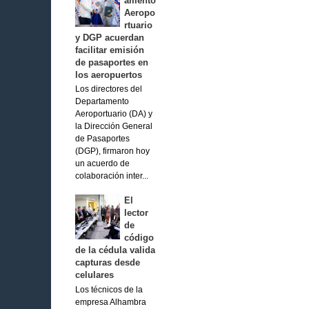
amento
Aeropo
rtuario
y DGP acuerdan
facilitar emisión
de pasaportes en
los aeropuertos
Los directores del
Departamento
Aeroportuario (DA) y
la Dirección General
de Pasaportes
(DGP), firmaron hoy
un acuerdo de
colaboración inter...
El
lector
de
código
de la cédula valida
capturas desde
celulares
Los técnicos de la
empresa Alhambra