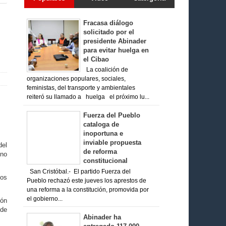
Fracasa diálogo
solicitado por el
presidente Abinader
para evitar huelga en
el Cibao
La coalición de
organizaciones populares, sociales,
feministas, del transporte y ambientales
reiteró su llamado a huelga el próximo lu...
Fuerza del Pueblo
cataloga de
inoportuna e
inviable propuesta
del
de reforma
 no
constitucional
San Cristóbal.- El partido Fuerza del
tos
Pueblo rechazó este jueves los aprestos de
una reforma a la constitución, promovida por
el gobierno...
ión
 de
Abinader ha