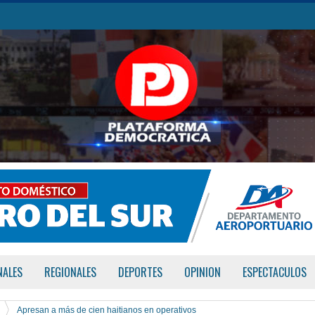
NALES
REGIONALES
DEPORTES
OPINION
ESPECTACULOS
Apresan a más de cien haitianos en operativos