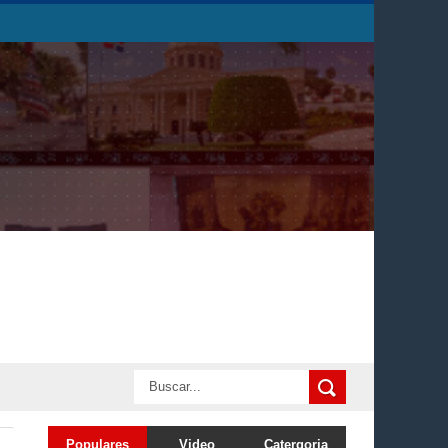
Populares
Video
Catergoria