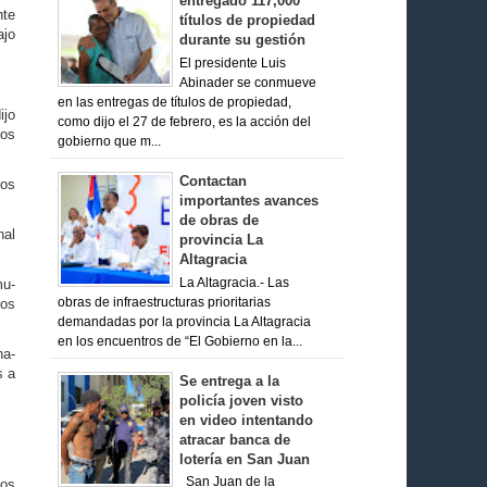
entregado 117,000
nte
títulos de propiedad
ajo
durante su gestión
El presidente Luis
Abinader se conmueve
en las entregas de títulos de propiedad,
ijo
como dijo el 27 de febrero, es la acción del
nos
gobierno que m...
Contactan
hos
importantes avances
de obras de
nal
provincia La
Altagracia
La Altagracia.- Las
mu­
obras de infraestructuras prioritarias
uos
demandadas por la provincia La Altagracia
en los encuentros de “El Gobierno en la...
na­
s a
Se entrega a la
policía joven visto
en video intentando
atracar banca de
lotería en San Juan
San Juan de la
los