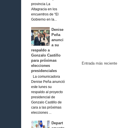
provincia La
Altagracia en los
encuentros de “El
Gobierno en la...
Denise
Peña
anunci
a su
respaldo a
Gonzalo Castillo
para próximas
Entrada más reciente
elecciones
presidenciales
La comunicadora
Denise Peña anunció
este lunes su
respaldo al proyecto
presidencial de
Gonzalo Castillo de
cara a las próximas
elecciones ...
Depart