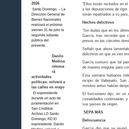
2026
“Ellos están recluidos en e
y las depuraciones de rigor
Santo Domingo. – La
serán repa­triados a su país
Dirección General de
Bienes Nacionales
Hechos delictivos
realizará el próximo
“Sin dudas que en los últi­m
viernes 31 de julio la
García, tras recordar que c
segunda subasta
presos en las cárceles dom
pública del
presente...
Señaló que ahora lamen­ta
delictivos en que se ven en­
Danilo
Medina
García sostuvo que tal pare
retoma
de manera irregular para co
rá
Esta semana haitianos in­
actividades
nicipio de Vallejuelo, San
políticas: volverá a
minutos antes habían des­p
las calles en mayo
El expresidente
El funcionario dijo, en un 
durante un acto de
cionalidades continuarán, y
juramentación en
sus países de origen.
San Cristóbal.
SEPA MÁS
Archivo LD Santo
Domingo, RD El
Delincuencia
expresidente Danilo
García dijo que se re­unió