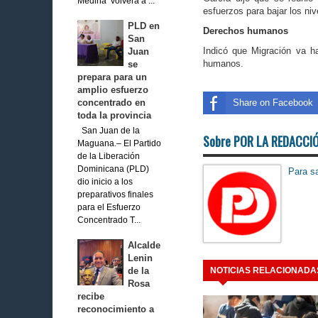
Medina volverá a ...
esfuerzos para bajar los niv
PLD en
Derechos humanos
San
Indicó que Migración va ha
Juan
humanos.
se
prepara para un
amplio esfuerzo
Share on Facebook
concentrado en
toda la provincia
San Juan de la
Sobre POR LA REDACCI
Maguana.– El Partido
de la Liberación
Dominicana (PLD)
Para sa
dio inicio a los
preparativos finales
para el Esfuerzo
Concentrado T...
Alcalde
Lenin
de la
NOTICIAS RELACIONADA
Rosa
recibe
reconocimiento a