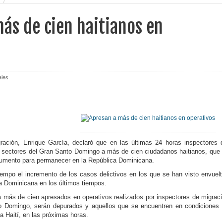
ás de cien haitianos en
ales
gración, Enrique García, declaró que en las últimas 24 horas inspectores 
sectores del Gran San­to Domingo a más de cien ciudadanos haitianos, que
cumento para per­manecer en la República Dominicana.
empo el incremen­to de los casos delictivos en los que se han visto en­vuel
ca Dominicana en los últimos tiempos.
os más de cien apre­sados en operativos rea­lizados por inspectores de migrac
o Domingo, serán depurados y aque­llos que se encuentren en condiciones
 a Haití, en las próximas horas.