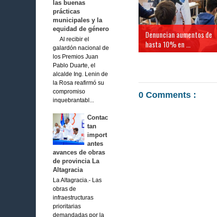
las buenas
prácticas
municipales y la
equidad de género
Denuncian aumentos de
Al recibir el
hasta 10% en ...
galardón nacional de
los Premios Juan
Pablo Duarte, el
alcalde Ing. Lenin de
la Rosa reafirmó su
compromiso
0 Comments :
inquebrantabl...
Contac
tan
import
antes
avances de obras
de provincia La
Altagracia
La Altagracia.- Las
obras de
infraestructuras
prioritarias
demandadas por la