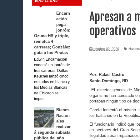
Apresan a m
Encarn
ación
pega
operativos
jonrón;
Ozuna HR y triple,
remolca 4
carreras; González
octubre 02, 2020
Nacion
guía a los Piratas
Edwin Encarnación
conectó un jonrón de
tres carreras, Dallas
Por: Rafael Castro
Keuchel lanzó cinco
Santo Domingo, RD
entradas en blanco y
los Medias Blancas
El director general de Mi­
de Chicago se
organismo han apresado en 
impus...
portaban ningún tipo de do
Bienes
García lamentó al mis­mo ti
Nacion
los haitianos en la Repúbli
ales
El funcionario indicó que l
realizar
en sectores del Gran Sant
á segunda subasta
ilegalidad serán repatriados
pública del año