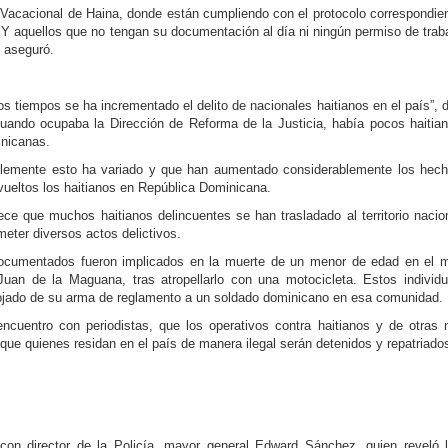
l Vacacional de Haina, don­de están cumpliendo con el protocolo correspondie
. Y aquellos que no tengan su do­cumentación al día ni ningún permiso de trab
, aseguró.
os tiempos se ha incre­mentado el delito de nacio­nales haitianos en el país”, d
uando ocupaba la Di­rección de Reforma de la Justicia, había pocos hai­tia
inicanas.
blemente esto ha variado y que han aumentado con­siderablemente los hec
vueltos los haitianos en Re­pública Dominicana.
ce que muchos haitia­nos delincuentes se han trasladado al territorio na­cio
meter diversos actos delictivos.
documentados fueron im­plicados en la muerte de un menor de edad en el 
 Juan de la Maguana, tras atropellarlo con una mo­tocicleta. Estos individ
ojado de su arma de regla­mento a un soldado domi­nicano en esa comunidad.
encuentro con periodis­tas, que los operativos con­tra haitianos y de otras 
 que quienes residan en el país de manera ilegal serán detenidos y repatriado
 con director de la Policía, mayor general Edward Sánchez, quien reveló 