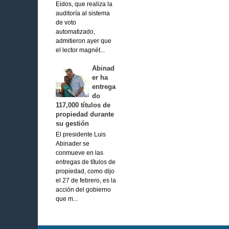
Eidos, que realiza la
auditoría al sistema
de voto
automatizado,
admitieron ayer que
el lector magnét...
Abinad
er ha
entrega
do
117,000 títulos de
propiedad durante
su gestión
El presidente Luis
Abinader se
conmueve en las
entregas de títulos de
propiedad, como dijo
el 27 de febrero, es la
acción del gobierno
que m...