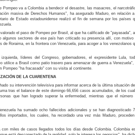
e Pompeo va a Colombia a bendecir el desastre, las masacres, el narcotráfi
iolación masiva de Derechos Humanos", ha asegurado Maduro, en relación a
retario de Estado estadounidense realizó el fin de semana por los países 
ezuela.
valorado el paso de Pompeo por Brasil, al que ha calificado de "payasada", a
algunos sectores de ese país han criticado su presencia allí, con motivo
nes de Roraima, en la frontera con Venezuela, para acoger a los venezolanos 
 izquierda, líderes del Congreso, gobernadores, el expresidente Lula, to
 utilice a Brasil como patio trasero para amenazar de guerra a Venezuela",
n Pompeo "ha fracasado" con su visita al continente.
LIZACIÓN DE LA CUARENTENA
do su intervención televisiva para informar acerca de la última situación de
suma tras el balance de este domingo 66,656 casos acumulados, de los cua
rsonas que han logrado superar la enfermedad, mientras que el número
Venezuela ha sumado ocho fallecidos adicionales y se han diagnosticado 
llos importados, los cuales, ha recordado una vez más Maduro, proceden
a con miles de casos llegados todos los días desde Colombia. Colombia e
que está desconectado de la realidad, solo le interesa los negocios", ha dich