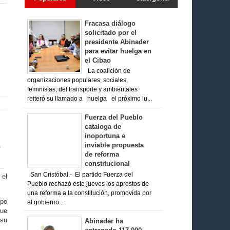
Fracasa diálogo
solicitado por el
presidente Abinader
para evitar huelga en
el Cibao
La coalición de
organizaciones populares, sociales,
feministas, del transporte y ambientales
reiteró su llamado a huelga el próximo lu...
Fuerza del Pueblo
cataloga de
inoportuna e
inviable propuesta
de reforma
constitucional
San Cristóbal.- El partido Fuerza del
 el
Pueblo rechazó este jueves los aprestos de
una reforma a la constitución, promovida por
ipo
el gobierno...
que
 su
Abinader ha