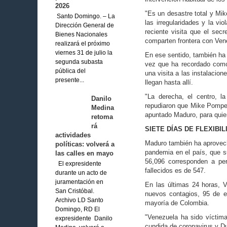
2026
"Es un desastre total y Mik
Santo Domingo. – La
las irregularidades y la v
Dirección General de
reciente visita que el sec
Bienes Nacionales
comparten frontera con Ven
realizará el próximo
viernes 31 de julio la
En ese sentido, también ha 
segunda subasta
vez que ha recordado como 
pública del
una visita a las instalacio
presente...
llegan hasta allí.
"La derecha, el centro, la
Danilo
repudiaron que Mike Pompeo
Medina
apuntado Maduro, para quie
retoma
rá
SIETE DÍAS DE FLEXIBI
actividades
Maduro también ha aprovecha
políticas: volverá a
pandemia en el país, que 
las calles en mayo
56,096 corresponden a pe
El expresidente
fallecidos es de 547.
durante un acto de
juramentación en
En las últimas 24 horas, 
San Cristóbal.
nuevos contagios, 95 de e
Archivo LD Santo
mayoría de Colombia.
Domingo, RD El
"Venezuela ha sido víctim
expresidente Danilo
cundida de coronavirus y Du