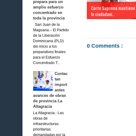
prepara para un
Corte Suprema mantiene
amplio esfuerzo
concentrado en
la ciudadaní...
toda la provincia
San Juan de la
Maguana.– El Partido
de la Liberación
Dominicana (PLD)
0 Comments :
dio inicio a los
preparativos finales
para el Esfuerzo
Concentrado T...
Contac
tan
import
antes
avances de obras
de provincia La
Altagracia
La Altagracia.- Las
obras de
infraestructuras
prioritarias
demandadas por la