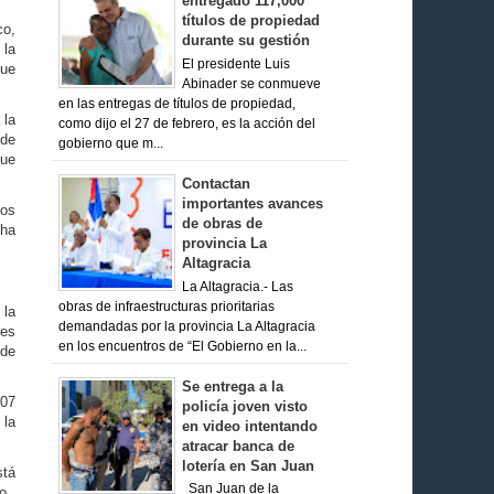
entregado 117,000
títulos de propiedad
co,
durante su gestión
 la
El presidente Luis
que
Abinader se conmueve
en las entregas de títulos de propiedad,
 la
como dijo el 27 de febrero, es la acción del
 de
gobierno que m...
que
Contactan
importantes avances
dos
de obras de
 ha
provincia La
Altagracia
La Altagracia.- Las
obras de infraestructuras prioritarias
 la
demandadas por la provincia La Altagracia
les
en los encuentros de “El Gobierno en la...
 de
Se entrega a la
707
policía joven visto
 la
en video intentando
atracar banca de
lotería en San Juan
stá
San Juan de la
o.