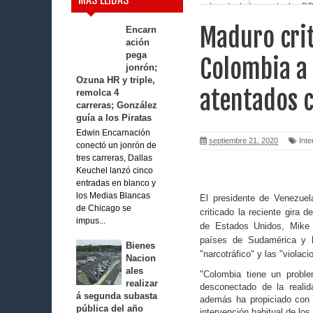
y los atentados contra los 
Maduro crit
Encarn
ación
pega
Colombia a 
jonrón;
Ozuna HR y triple,
atentados 
remolca 4
carreras; González
guía a los Piratas
Edwin Encarnación
septiembre 21, 2020
Inte
conectó un jonrón de
tres carreras, Dallas
Keuchel lanzó cinco
entradas en blanco y
los Medias Blancas
El presidente de Venezuel
de Chicago se
criticado la reciente gira d
impus...
de Estados Unidos, Mike
países de Sudamérica y l
Bienes
"narcotráfico" y las "viola
Nacion
ales
"Colombia tiene un probl
realizar
desconectado de la realid
á segunda subasta
además ha propiciado con
pública del año
intervención habitual de lo