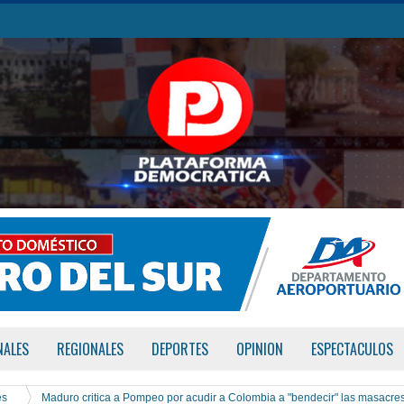
NALES
REGIONALES
DEPORTES
OPINION
ESPECTACULOS
es
Maduro critica a Pompeo por acudir a Colombia a "bendecir" las masacre