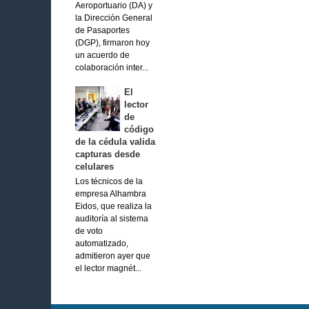
Aeroportuario (DA) y
la Dirección General
de Pasaportes
(DGP), firmaron hoy
un acuerdo de
colaboración inter...
El
lector
de
código
de la cédula valida
capturas desde
celulares
Los técnicos de la
empresa Alhambra
Eidos, que realiza la
auditoría al sistema
de voto
automatizado,
admitieron ayer que
el lector magnét...