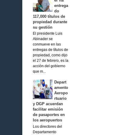
er ha
entrega
do
117,000 títulos de
propiedad durante
su gestión
El presidente Luis
Abinader se
conmueve en las
entregas de títulos de
propiedad, como dijo
el 27 de febrero, es la
acción del gobierno
que m...
Depart
amento
Aeropo
rtuario
y DGP acuerdan
facilitar emisión
de pasaportes en
los aeropuertos
Los directores del
Departamento