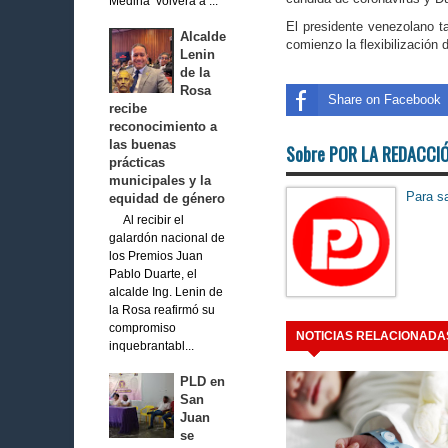
Medina volverá a ...
El presidente venezolano ta
Alcalde
comienzo la flexibilización
Lenin
de la
Rosa
Share on Facebook
recibe
reconocimiento a
las buenas
Sobre POR LA REDACCI
prácticas
municipales y la
Para sa
equidad de género
Al recibir el
galardón nacional de
los Premios Juan
Pablo Duarte, el
alcalde Ing. Lenin de
la Rosa reafirmó su
compromiso
NOTICIAS RELACIONADA
inquebrantabl...
PLD en
San
Juan
se