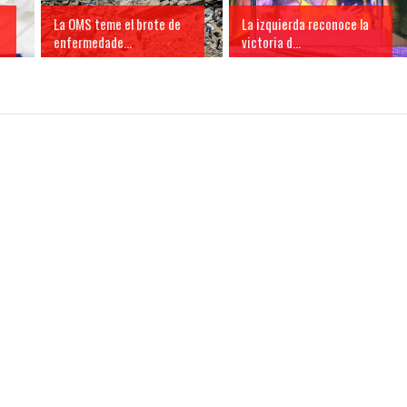
La OMS teme el brote de
La izquierda reconoce la
enfermedade...
victoria d...