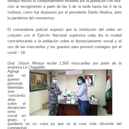
Minaya felicitó el comportamiento exhibido por la población con rela
ción al recogimiento a partir de las 5 de la tarde hasta las 6 de la
mañana, como fue dispuesto por el presidente Danilo Medina, ante
la pandemia del coronavirus.
El comandante policial expresó que la institución del orden en
conjunto con el Ejército Nacional supervisa cada día la ciudad
concientizando a la población sobre el distanciamiento social y el
uso de las mascarillas y los guantes para prevenir contagios por el
covid – 19.
Gral. Orison Minaya recibe 1,500 mascarillas por parte de la
empresa La Chappelle.
Agregó
que no
quieren
personas
detenidas
sino
¨concientiz
arlas
sobre el
distanciam
iento
social en
grupo, y
quedarse en su casa ya que es la cura más eficiente del
coronavirus¨.