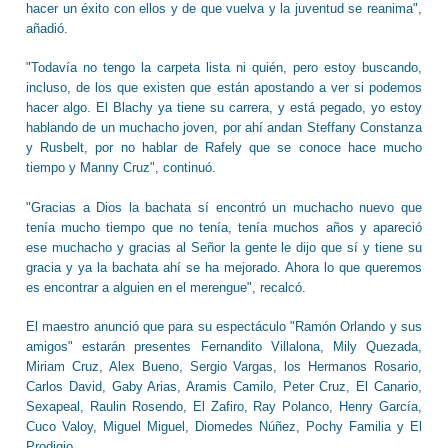
hacer un éxito con ellos y de que vuelva y la juventud se reanima",
añadió.
"Todavía no tengo la carpeta lista ni quién, pero estoy buscando,
incluso, de los que existen que están apostando a ver si podemos
hacer algo. El Blachy ya tiene su carrera, y está pegado, yo estoy
hablando de un muchacho joven, por ahí andan Steffany Constanza
y Rusbelt, por no hablar de Rafely que se conoce hace mucho
tiempo y Manny Cruz", continuó.
"Gracias a Dios la bachata sí encontró un muchacho nuevo que
tenía mucho tiempo que no tenía, tenía muchos años y apareció
ese muchacho y gracias al Señor la gente le dijo que sí y tiene su
gracia y ya la bachata ahí se ha mejorado. Ahora lo que queremos
es encontrar a alguien en el merengue", recalcó.
El maestro anunció que para su espectáculo "Ramón Orlando y sus
amigos" estarán presentes Fernandito Villalona, Mily Quezada,
Miriam Cruz, Alex Bueno, Sergio Vargas, los Hermanos Rosario,
Carlos David, Gaby Arias, Aramis Camilo, Peter Cruz, El Canario,
Sexapeal, Raulin Rosendo, El Zafiro, Ray Polanco, Henry García,
Cuco Valoy, Miguel Miguel, Diomedes Núñez, Pochy Familia y El
Prodigio.