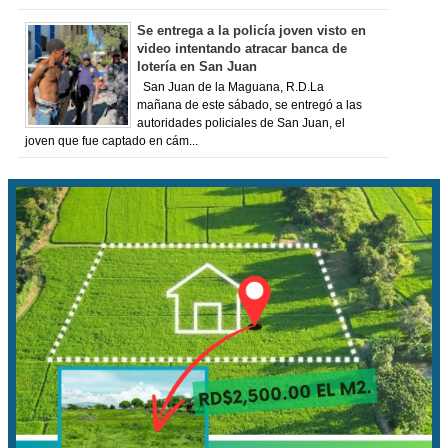
Se entrega a la policía joven visto en
video intentando atracar banca de
lotería en San Juan
San Juan de la Maguana, R.D.La
mañana de este sábado, se entregó a las
autoridades policiales de San Juan, el
joven que fue captado en cám...