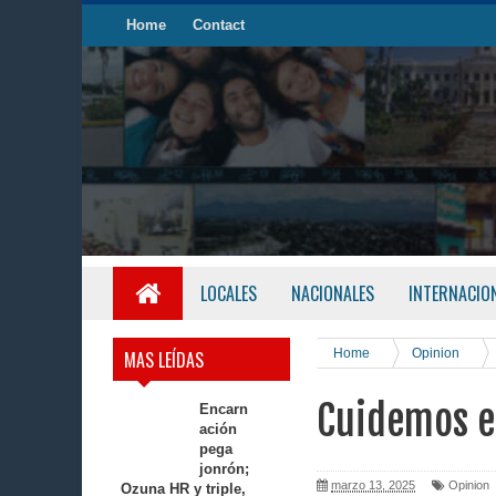
Home
Contact
LOCALES
NACIONALES
INTERNACIO
Home
Opinion
MAS LEÍDAS
Cuidemos e
Encarn
ación
pega
jonrón;
marzo 13, 2025
Opinion
Ozuna HR y triple,