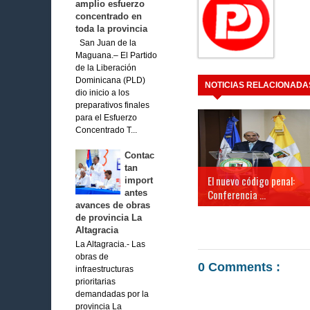
amplio esfuerzo
concentrado en
toda la provincia
San Juan de la
Maguana.– El Partido
de la Liberación
Dominicana (PLD)
NOTICIAS RELACIONADA
dio inicio a los
preparativos finales
para el Esfuerzo
Concentrado T...
Contac
tan
El nuevo código penal:
import
Conferencia ...
antes
avances de obras
de provincia La
Altagracia
La Altagracia.- Las
obras de
0 Comments :
infraestructuras
prioritarias
demandadas por la
provincia La