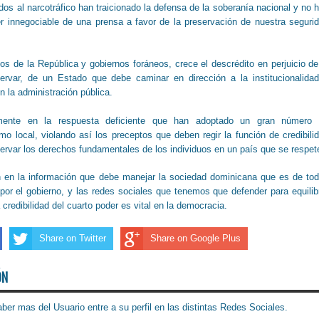
ados al narcotráfico han traicionado la defensa de la soberanía nacional y no 
r innegociable de una prensa a favor de la preservación de nuestra seguri
 de la República y gobiernos foráneos, crece el descrédito en perjuicio de
var, de un Estado que debe caminar en dirección a la institucionalida
n la administración pública.
ente en la respuesta deficiente que han adoptado un gran número 
o local, violando así los preceptos que deben regir la función de credibili
servar los derechos fundamentales de los individuos en un país que se respe
n en la información que debe manejar la sociedad dominicana que es de to
or el gobierno, y las redes sociales que tenemos que defender para equilib
a credibilidad del cuarto poder es vital en la democracia.
Share on Twitter
Share on Google Plus
ÓN
ber mas del Usuario entre a su perfil en las distintas Redes Sociales.