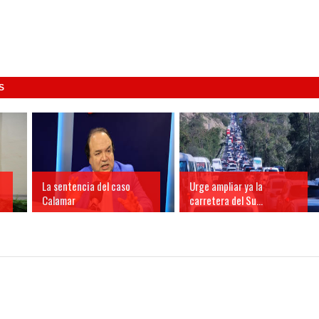
S
La sentencia del caso
Urge ampliar ya la
Calamar
carretera del Su...