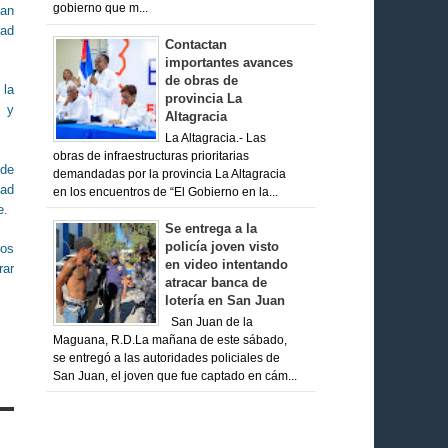
gobierno que m...
han
dad
Contactan
importantes avances
de obras de
 la
provincia La
d y
Altagracia
La Altagracia.- Las
obras de infraestructuras prioritarias
de
demandadas por la provincia La Altagracia
dad
en los encuentros de “El Gobierno en la...
te.
Se entrega a la
policía joven visto
dos
en video intentando
rar
atracar banca de
lotería en San Juan
San Juan de la
Maguana, R.D.La mañana de este sábado,
se entregó a las autoridades policiales de
San Juan, el joven que fue captado en cám...