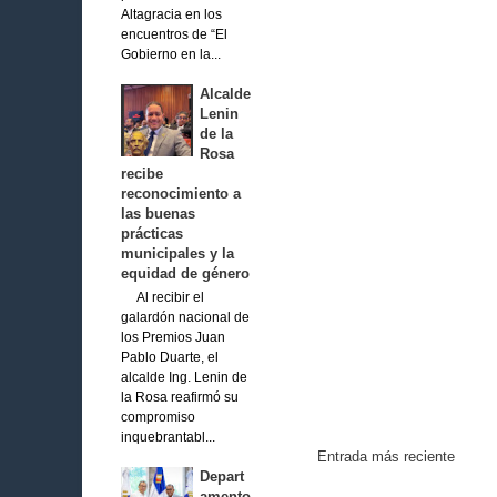
Altagracia en los
encuentros de “El
Gobierno en la...
Alcalde
Lenin
de la
Rosa
recibe
reconocimiento a
las buenas
prácticas
municipales y la
equidad de género
Al recibir el
galardón nacional de
los Premios Juan
Pablo Duarte, el
alcalde Ing. Lenin de
la Rosa reafirmó su
compromiso
inquebrantabl...
Entrada más reciente
Depart
amento