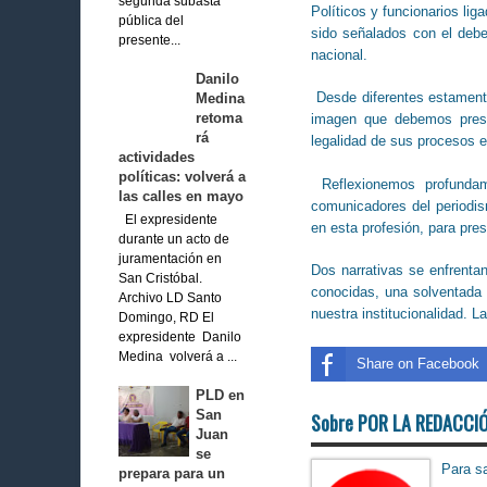
segunda subasta
Políticos y funcionarios lig
pública del
sido señalados con el debe
presente...
nacional.
Danilo
Desde diferentes estamentos
Medina
retoma
imagen que debemos preser
rá
legalidad de sus procesos e
actividades
políticas: volverá a
Reflexionemos profundam
las calles en mayo
comunicadores del periodism
El expresidente
en esta profesión, para pre
durante un acto de
juramentación en
Dos narrativas se enfrenta
San Cristóbal.
conocidas, una solventada p
Archivo LD Santo
nuestra institucionalidad. L
Domingo, RD El
expresidente Danilo
Medina volverá a ...
Share on Facebook
PLD en
San
Sobre POR LA REDACCI
Juan
se
Para sa
prepara para un