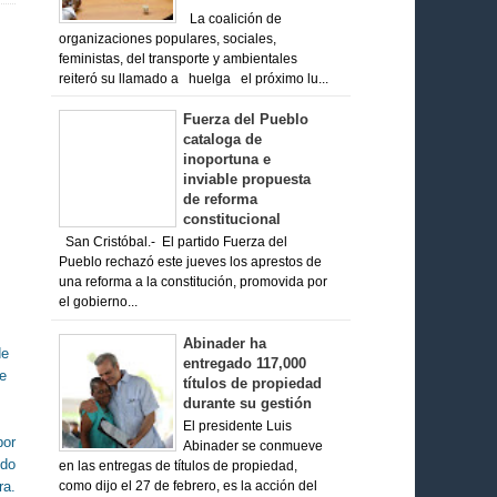
La coalición de
organizaciones populares, sociales,
feministas, del transporte y ambientales
reiteró su llamado a huelga el próximo lu...
Fuerza del Pueblo
cataloga de
inoportuna e
inviable propuesta
de reforma
constitucional
San Cristóbal.- El partido Fuerza del
Pueblo rechazó este jueves los aprestos de
una reforma a la constitución, promovida por
el gobierno...
Abinader ha
de
entregado 117,000
ue
títulos de propiedad
durante su gestión
El presidente Luis
por
Abinader se conmueve
ndo
en las entregas de títulos de propiedad,
ra.
como dijo el 27 de febrero, es la acción del